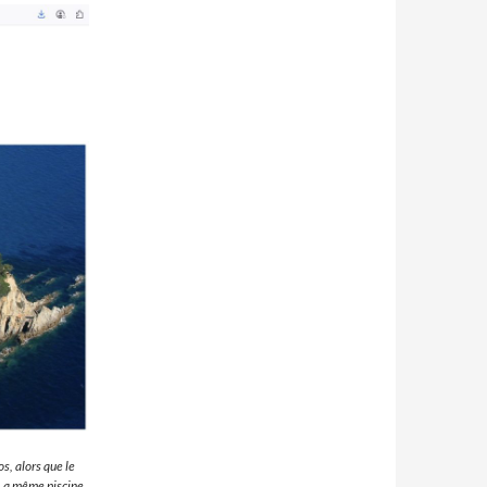
, alors que le
. La même piscine