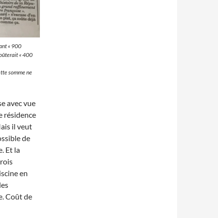
ant « 900
coûterait « 400
cette somme ne
se avec vue
e résidence
is il veut
ossible de
. Et la
rois
iscine en
les
le. Coût de