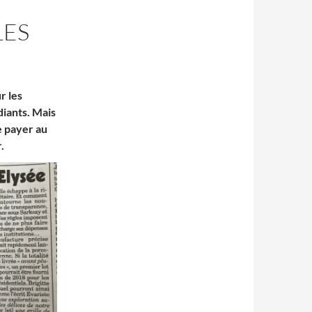
LES
r les
diants. Mais
re payer au
.