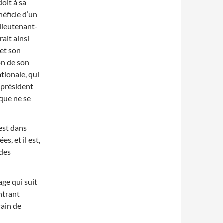
oit à sa
néficie d’un
 lieutenant-
rait ainsi
 et son
on de son
tionale, qui
u président
ique ne se
 est dans
s, et il est,
 des
age qui suit
ntrant
rain de