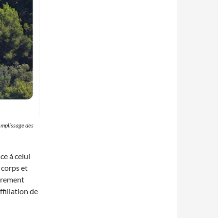
remplissage des
ce à celui
 corps et
airement
filiation de