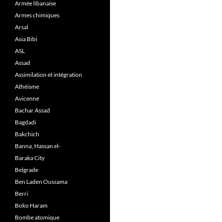
Armée libanaise
Armes chimiques
Arsal
Asia Bibi
ASL
Assad
Assimilation et intégration
Athéisme
Avicenne
Bachar Assad
Bagdadi
Bakchich
Banna, Hassan el-
Baraka City
Belgrade
Ben Laden Oussama
Berri
Boko Haram
Bombe atomique