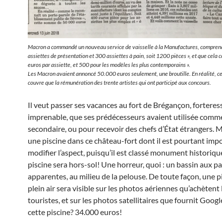
Macron a commandé un nouveau service de vaisselle à la Manufactures, compren
assiettes de présentation et 300 assiettes à pain, soit 1200 pièces », et que cela 
euros par assiette, et 500 pour les modèles les plus contemporains ».
Les Macron avaient annoncé 50.000 euros seulement, une broutille. En réalité, 
couvre que la rémunération des trente artistes qui ont participé aux concours.
Il veut passer ses vacances au fort de Brégançon, forteres
imprenable, que ses prédécesseurs avaient utilisée comm
secondaire, ou pour recevoir des chefs d’État étrangers. Ma
une piscine dans ce château-fort dont il est pourtant imp
modifier l’aspect, puisqu’il est classé monument historique
piscine sera hors-sol! Une horreur, quoi : un bassin aux pa
apparentes, au milieu de la pelouse. De toute façon, une p
plein air sera visible sur les photos aériennes qu’achètent 
touristes, et sur les photos satellitaires que fournit Goog
cette piscine? 34.000 euros!