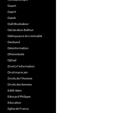
Daach
Daech
Daesh
Dalil Boubakeur
Déclaration Balfour
Délinquance et criminalité
Deoband
Désinformation
Dhimmitude
Djihad
Droit à l'information
Droit marocain
Droits de l'Homme
Droits des femmes
Edith Stein
Edouard Philippe
Education
Eglise de France