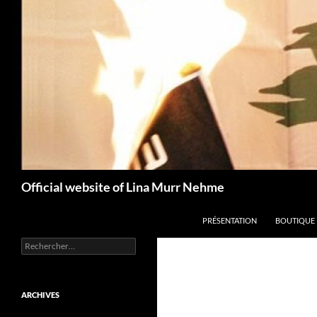
Aller
au
contenu
Recherche
Official website of Lina Murr Nehme
PRÉSENTATION
BOUTIQUE
Rechercher :
ARCHIVES