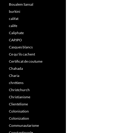
Boualem Sansal
burkini
califat
calife
Caliphate
CAPJPO
Casques blancs
Ce qu'ils cachent
Certificat de coutume
Chahada
Charia
chrétiens
Christchurch
Christianisme
Clientélisme
Colonisation
Colonization
Communautarisme
Constantinople