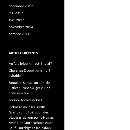
décembre 2017
mai 2017
avril 2017
novembre 2014
octobre 2014
ARTICLES RÉCENTS
Au fait, le burkini est-il halal ?
Chahinez Daoud : une mort
évitable
Boualem Sansal, un déni de
justice? France/Algérie, une
crise sans fin?
Joulani, le caïd inclusif
Débat animé par Camille
Grenu sur la libération des
otages israéliens par le Hamas.
Avec Lina Murr Nehmé, Aude
Soufi-Burridge et Jad Zahab.