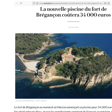
Le fort de Brégançon au moment où Macron annonçait sa piscine pour 34.000 euros
lieu était entouré d’eau, et que les manifestants parlaient de Français ayant faim