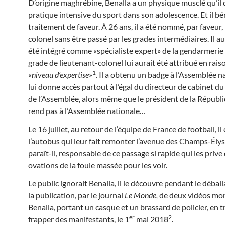
D’origine maghrébine, Benalla a un physique musclé qu’il d
pratique intensive du sport dans son adolescence. Et il bé
traitement de faveur. À 26 ans, il a été nommé, par faveur,
colonel sans être passé par les grades intermédiaires. Il au
été intégré comme «spécialiste expert» de la gendarmerie
grade de lieutenant-colonel lui aurait été attribué en rais
1
«
niveau d’expertise»
. Il a obtenu un badge à l’Assemblée na
lui donne accès partout à l’égal du directeur de cabinet d
de l’Assemblée, alors même que le président de la Républ
rend pas à l’Assemblée nationale…
Le 16 juillet, au retour de l’équipe de France de football, il
l’autobus qui leur fait remonter l’avenue des Champs-Élysée
paraît-il, responsable de ce passage si rapide qui les prive
ovations de la foule massée pour les voir.
Le public ignorait Benalla, il le découvre pendant le déball
la publication, par le journal
Le Monde,
de deux vidéos mo
Benalla, portant un casque et un brassard de policier, en t
er
2
frapper des manifestants, le 1
mai 2018
.