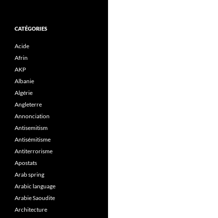
CATÉGORIES
Acide
Afrin
AKP
Albanie
Algérie
Angleterre
Annonciation
Antisemitism
Antisémitisme
Antiterrorisme
Apostats
Arab spring
Arabic language
Arabie Saoudite
Architecture