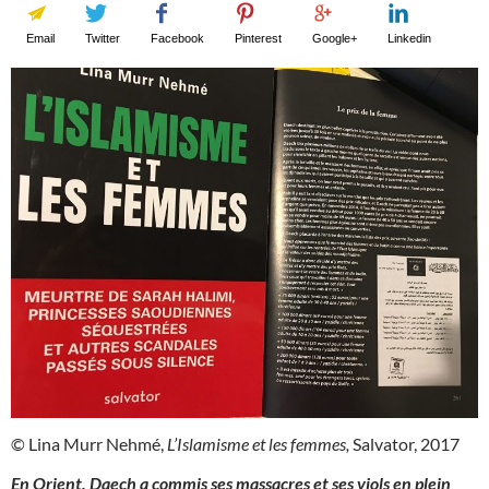
Email
Twitter
Facebook
Pinterest
Google+
Linkedin
© Lina Murr Nehmé,
L’Islamisme et les femmes,
Salvator, 2017
En Orient, Daech a commis ses massacres et ses viols en plein