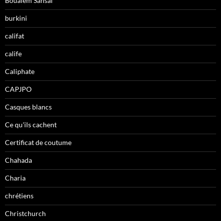
Boualem Sansal
burkini
califat
calife
Caliphate
CAPJPO
Casques blancs
Ce qu'ils cachent
Certificat de coutume
Chahada
Charia
chrétiens
Christchurch