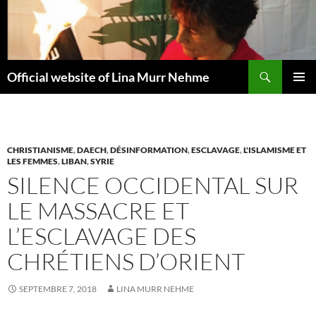
Aller
au
contenu
Recherche
Official website of Lina Murr Nehme
MENU
PRINCI
CHRISTIANISME
,
DAECH
,
DÉSINFORMATION
,
ESCLAVAGE
,
L'ISLAMISME ET
LES FEMMES
,
LIBAN
,
SYRIE
SILENCE OCCIDENTAL SUR
LE MASSACRE ET
L’ESCLAVAGE DES
CHRÉTIENS D’ORIENT
SEPTEMBRE 7, 2018
LINA MURR NEHME