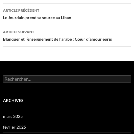
Navigation
ARTICLE PRÉCÉDENT
des
Le Jourdain prend sa source au Liban
articles
ARTICLE SUIVANT
Blanquer et l’enseignement de l’arabe : Cœur d’amour épris
Rechercher :
ARCHIVES
mars 2025
février 2025