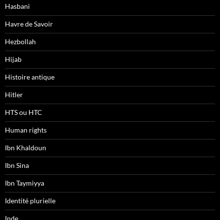
Hasbani
Havre de Savoir
Hezbollah
Hijab
Histoire antique
Hitler
HTS ou HTC
Human rights
Ibn Khaldoun
Ibn Sina
Ibn Taymiyya
Identité plurielle
Inde