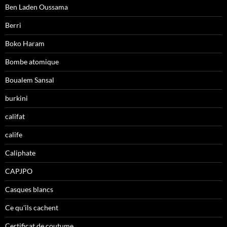
Ben Laden Oussama
Berri
Boko Haram
Bombe atomique
Boualem Sansal
burkini
califat
calife
Caliphate
CAPJPO
Casques blancs
Ce qu'ils cachent
Certificat de coutume