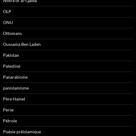
Nosra or al-Qaida
OLP
ONU
Ottomans
Oussama Ben Laden
Pakistan
Palestine
Panarabisme
panislamisme
Père Hamel
Perse
Pétrole
Poésie préislamique