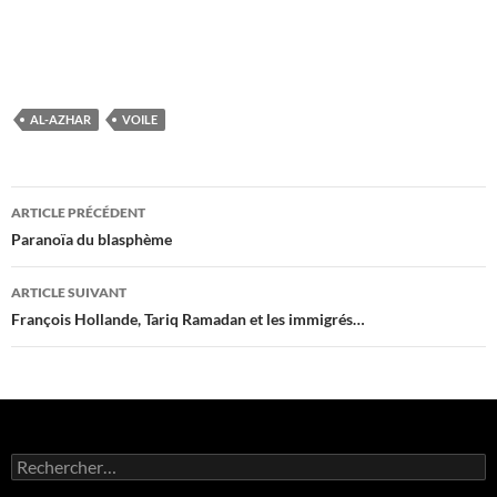
AL-AZHAR
VOILE
Navigation
ARTICLE PRÉCÉDENT
des
Paranoïa du blasphème
articles
ARTICLE SUIVANT
François Hollande, Tariq Ramadan et les immigrés…
Rechercher :