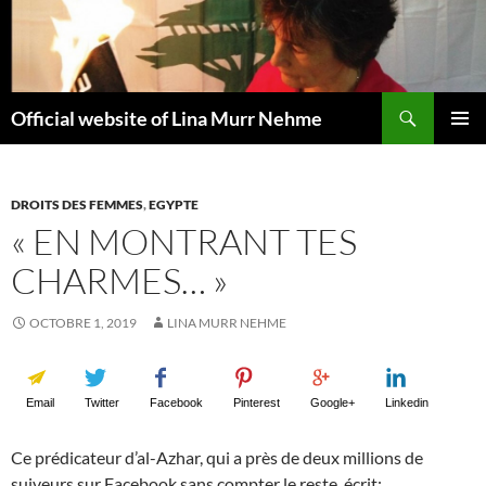
Aller
au
contenu
Recherche
Official website of Lina Murr Nehme
MENU
PRINCI
DROITS DES FEMMES
,
EGYPTE
« EN MONTRANT TES
CHARMES… »
OCTOBRE 1, 2019
LINA MURR NEHME
Email
Twitter
Facebook
Pinterest
Google+
Linkedin
Ce prédicateur d’al-Azhar, qui a près de deux millions de
suiveurs sur Facebook sans compter le reste, écrit: