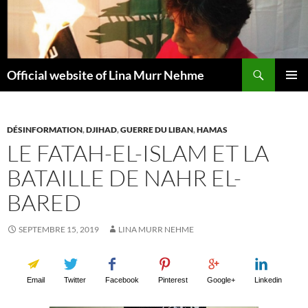
Aller
au
contenu
Recherche
Official website of Lina Murr Nehme
MENU
PRINCI
DÉSINFORMATION
,
DJIHAD
,
GUERRE DU LIBAN
,
HAMAS
LE FATAH-EL-ISLAM ET LA
BATAILLE DE NAHR EL-
BARED
SEPTEMBRE 15, 2019
LINA MURR NEHME
Email
Twitter
Facebook
Pinterest
Google+
Linkedin