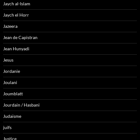
Jaych al-Islam
Jaych el Horr
Jazeera
Jean de Capistran
Jean Hunyadi
Jesus
Jordanie
Joulani
Joumblatt
Jourdain / Hasbani
Judaïsme
juifs
Justice