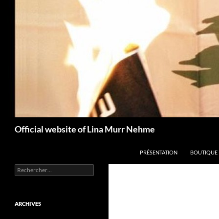
Aller
au
contenu
Recherche
Official website of Lina Murr Nehme
PRÉSENTATION
BOUTIQUE
Rechercher :
ARCHIVES