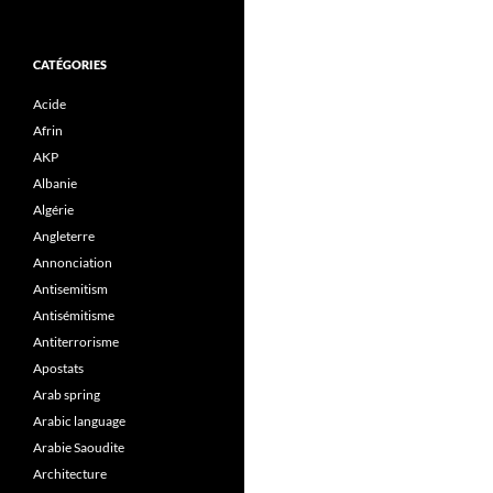
CATÉGORIES
Acide
Afrin
AKP
Albanie
Algérie
Angleterre
Annonciation
Antisemitism
Antisémitisme
Antiterrorisme
Apostats
Arab spring
Arabic language
Arabie Saoudite
Architecture