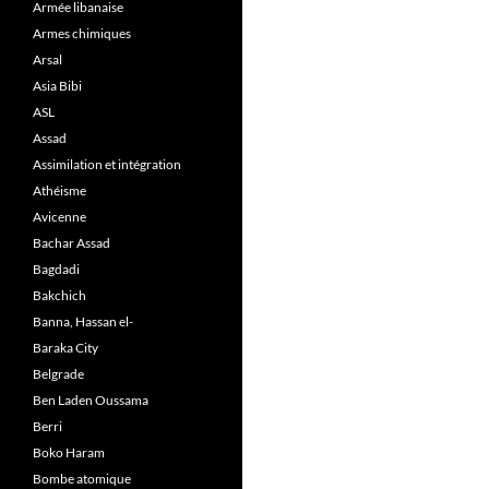
Armée libanaise
Armes chimiques
Arsal
Asia Bibi
ASL
Assad
Assimilation et intégration
Athéisme
Avicenne
Bachar Assad
Bagdadi
Bakchich
Banna, Hassan el-
Baraka City
Belgrade
Ben Laden Oussama
Berri
Boko Haram
Bombe atomique