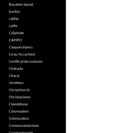
Boualem Sansal
burkini
califat
calife
Caliphate
CAPJPO
Casques blancs
Ce qu'ils cachent
Certificat de coutume
Chahada
Charia
chrétiens
Christchurch
Christianisme
Clientélisme
Colonisation
Colonization
Communautarisme
Constantinople