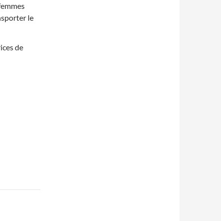
s femmes
nsporter le
ices de