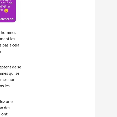
des hommes
ennent les
 pas à cela
s
eptent de se
mmes qui se
femmes non
ns les
ulez une
on des
s ont