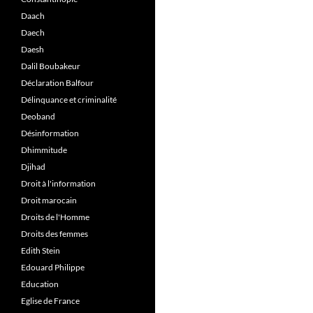
Daach
Daech
Daesh
Dalil Boubakeur
Déclaration Balfour
Délinquance et criminalité
Deoband
Désinformation
Dhimmitude
Djihad
Droit à l'information
Droit marocain
Droits de l'Homme
Droits des femmes
Edith Stein
Edouard Philippe
Education
Eglise de France