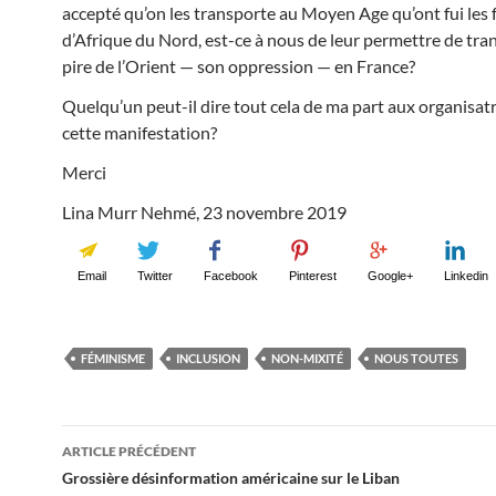
accepté qu’on les transporte au Moyen Age qu’ont fui le
d’Afrique du Nord, est-ce à nous de leur permettre de tra
pire de l’Orient — son oppression — en France?
Quelqu’un peut-il dire tout cela de ma part aux organisatr
cette manifestation?
Merci
Lina Murr Nehmé, 23 novembre 2019
Email
Twitter
Facebook
Pinterest
Google+
Linkedin
FÉMINISME
INCLUSION
NON-MIXITÉ
NOUS TOUTES
Navigation
ARTICLE PRÉCÉDENT
des
Grossière désinformation américaine sur le Liban