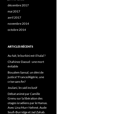
décembre 2017
mai 2017
avril 2017
novembre 2014
octobre 2014
ARTICLES RÉCENTS
Au fait, le burkini est-il halal ?
Chahinez Daoud : une mort
évitable
Boualem Sansal, un déni de
justice? France/Algérie, une
crise sans fin?
Joulani, le caïd inclusif
Débat animé par Camille
Grenu sur la libération des
otages israéliens par le Hamas.
Avec Lina Murr Nehmé, Aude
Soufi-Burridge et Jad Zahab.