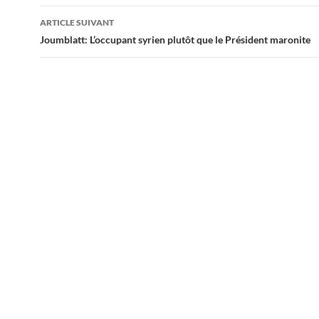
articles
ARTICLE SUIVANT
Joumblatt: L’occupant syrien plutôt que le Président maronite