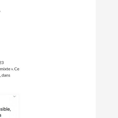
S
 23
-mixte ». Ce
, dans