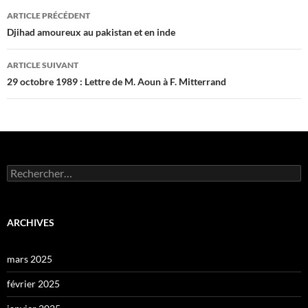
Navigation
ARTICLE PRÉCÉDENT
des
Djihad amoureux au pakistan et en inde
articles
ARTICLE SUIVANT
29 octobre 1989 : Lettre de M. Aoun à F. Mitterrand
Rechercher :
ARCHIVES
mars 2025
février 2025