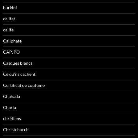
burkini
califat
calife
Caliphate
CAPJPO
Casques blancs
Ce qu'ils cachent
Certificat de coutume
Chahada
Charia
chrétiens
Christchurch