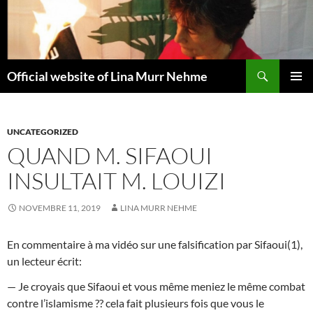
Aller
au
contenu
Recherche
Official website of Lina Murr Nehme
MENU
PRINCI
UNCATEGORIZED
QUAND M. SIFAOUI
INSULTAIT M. LOUIZI
NOVEMBRE 11, 2019
LINA MURR NEHME
En commentaire à ma vidéo sur une falsification par Sifaoui(1),
un lecteur écrit:
— Je croyais que Sifaoui et vous même meniez le même combat
contre l’islamisme ?? cela fait plusieurs fois que vous le