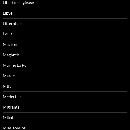
Liberté religieuse
Libye
Littérature
Louizi
Macron
Maghreb
Marine Le Pen
Maroc
MBS
Médecine
Migrants
Mikati
Mudjahidins