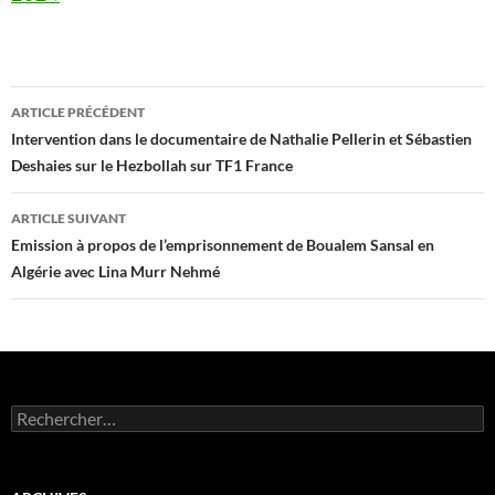
Navigation
ARTICLE PRÉCÉDENT
des
Intervention dans le documentaire de Nathalie Pellerin et Sébastien
Deshaies sur le Hezbollah‌ sur TF1 France
articles
ARTICLE SUIVANT
Emission à propos de l’emprisonnement de Boualem Sansal en
Algérie avec Lina Murr Nehmé
Rechercher :