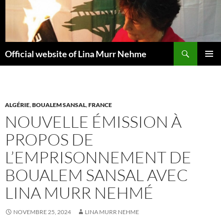
Aller
au
contenu
Recherche
Official website of Lina Murr Nehme
MENU
PRINCI
ALGÉRIE
,
BOUALEM SANSAL
,
FRANCE
NOUVELLE ÉMISSION À
PROPOS DE
L’EMPRISONNEMENT DE
BOUALEM SANSAL AVEC
LINA MURR NEHMÉ
NOVEMBRE 25, 2024
LINA MURR NEHME