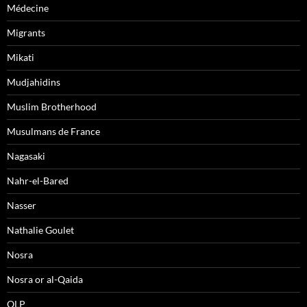
Médecine
Migrants
Mikati
Mudjahidins
Muslim Brotherhood
Musulmans de France
Nagasaki
Nahr-el-Bared
Nasser
Nathalie Goulet
Nosra
Nosra or al-Qaida
OLP