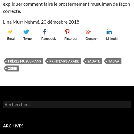
expliquer comment faire le prosternement musulman de façon
correcte.
Lina Murr Nehmé, 20 démcebre 2018
Email
Twitter
Facebook
Pinterest
Google+
Linkedin
FRÈRES MUSULMANS
PRINTEMPS ARABE
SADATE
TABAA
ZEBIB
Rechercher :
ARCHIVES