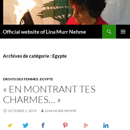
Aller
au
contenu
Recherche
Official website of Lina Murr Nehme
MENU
PRINCI
Archives de catégorie : Egypte
DROITS DES FEMMES
,
EGYPTE
« EN MONTRANT TES
CHARMES… »
OCTOBRE 1, 2019
LINA MURR NEHME