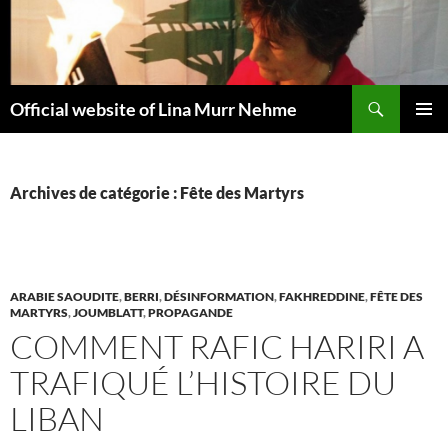
Aller
au
contenu
Recherche
Official website of Lina Murr Nehme
MENU
PRINCI
Archives de catégorie : Fête des Martyrs
ARABIE SAOUDITE
,
BERRI
,
DÉSINFORMATION
,
FAKHREDDINE
,
FÊTE DES
MARTYRS
,
JOUMBLATT
,
PROPAGANDE
COMMENT RAFIC HARIRI A
TRAFIQUÉ L’HISTOIRE DU
LIBAN