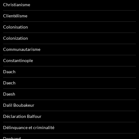
Christianisme
Clientélisme
Colonisation
Colonization
Communautarisme
Constantinople
Daach
Daech
Daesh
Dalil Boubakeur
Déclaration Balfour
Délinquance et criminalité
Deoband