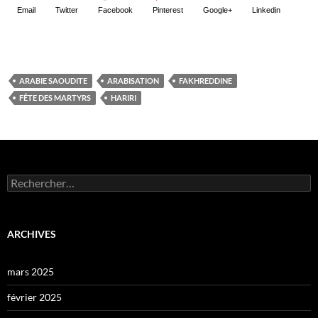
Email
Twitter
Facebook
Pinterest
Google+
Linkedin
ARABIE SAOUDITE
ARABISATION
FAKHREDDINE
FÊTE DES MARTYRS
HARIRI
Rechercher :
ARCHIVES
mars 2025
février 2025