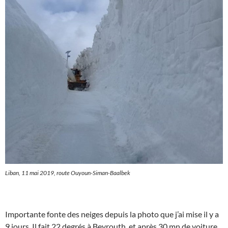
Liban, 11 mai 2019, route Ouyoun-Siman-Baalbek
Importante fonte des neiges depuis la photo que j’ai mise il y a
9 jours. Il fait 22 degrés à Beyrouth, et après 30 mn de voiture,