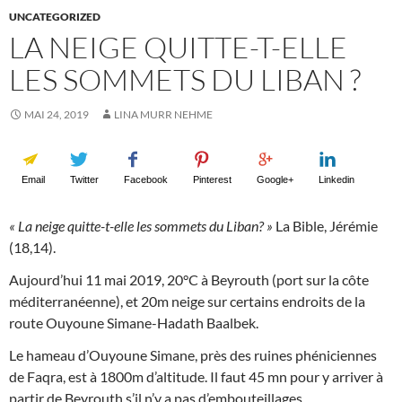
UNCATEGORIZED
LA NEIGE QUITTE-T-ELLE
LES SOMMETS DU LIBAN ?
MAI 24, 2019
LINA MURR NEHME
Email
Twitter
Facebook
Pinterest
Google+
Linkedin
« La neige quitte-t-elle les sommets du Liban? »
La Bible, Jérémie
(18,14).
Aujourd’hui 11 mai 2019, 20°C à Beyrouth (port sur la côte
méditerranéenne), et 20m neige sur certains endroits de la
route Ouyoune Simane-Hadath Baalbek.
Le hameau d’Ouyoune Simane, près des ruines phéniciennes
de Faqra, est à 1800m d’altitude. Il faut 45 mn pour y arriver à
partir de Beyrouth s’il n’y a pas d’embouteillages.