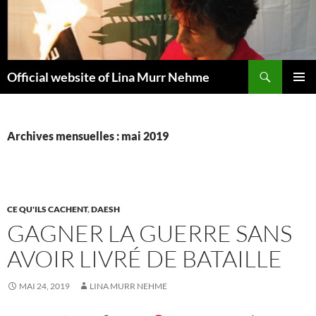
Aller
au
contenu
Recherche
Official website of Lina Murr Nehme
MENU
PRINCI
Archives mensuelles : mai 2019
CE QU'ILS CACHENT
,
DAESH
GAGNER LA GUERRE SANS
AVOIR LIVRÉ DE BATAILLE
MAI 24, 2019
LINA MURR NEHME