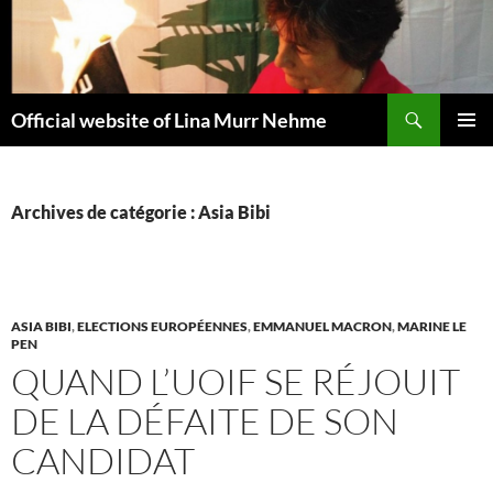
Aller
au
contenu
Recherche
Official website of Lina Murr Nehme
MENU
PRINCI
Archives de catégorie : Asia Bibi
ASIA BIBI
,
ELECTIONS EUROPÉENNES
,
EMMANUEL MACRON
,
MARINE LE
PEN
QUAND L’UOIF SE RÉJOUIT
DE LA DÉFAITE DE SON
CANDIDAT