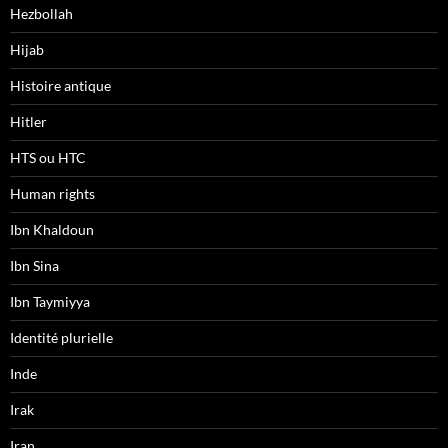
Hezbollah
Hijab
Histoire antique
Hitler
HTS ou HTC
Human rights
Ibn Khaldoun
Ibn Sina
Ibn Taymiyya
Identité plurielle
Inde
Irak
Iran