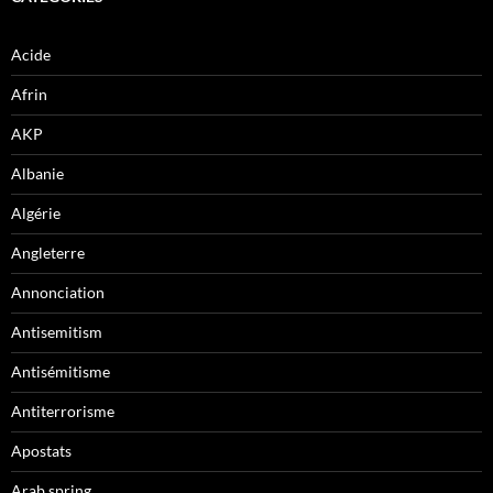
Acide
Afrin
AKP
Albanie
Algérie
Angleterre
Annonciation
Antisemitism
Antisémitisme
Antiterrorisme
Apostats
Arab spring