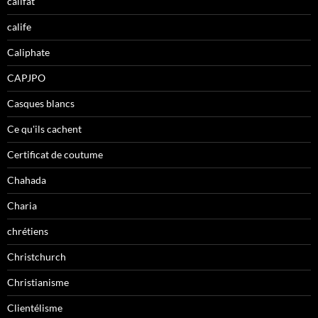
califat
calife
Caliphate
CAPJPO
Casques blancs
Ce qu'ils cachent
Certificat de coutume
Chahada
Charia
chrétiens
Christchurch
Christianisme
Clientélisme