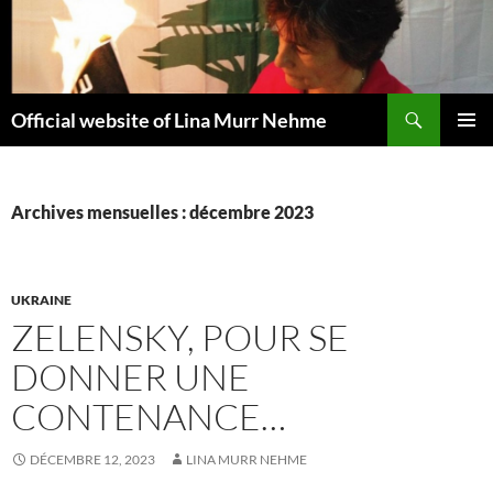
Aller
au
contenu
Recherche
Official website of Lina Murr Nehme
MENU
PRINCI
Archives mensuelles : décembre 2023
UKRAINE
ZELENSKY, POUR SE
DONNER UNE
CONTENANCE…
DÉCEMBRE 12, 2023
LINA MURR NEHME