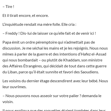
– Tire !
Et il tirait encore, et encore.
L’inquiétude rendait ma mère folle. Elle cria :
– Freddy ! Dis-lui de laisser ce qu’elle fait et de venir ici !
Papa émit un ordre péremptoire qui n’admettait pas de
discussion. Je me séchai les mains et je les rejoignis. Nous nous
mîmes à parler de la guerre et des intentions d’Hafez el-Assad
qui nous bombardait – ou plutôt de Khaddam, son ministre
des Affaires Étrangères, qui décidait de tout dans cette guerre
du Liban, parce qu’il était sunnite et favori des Saoudiens.
Les voisins du dernier étage descendirent avec leur bébé. Nous
leur ouvrîmes.
– Nous pouvons nous asseoir sur votre palier ? demanda le
voisin.
Il nous expliqua que des roquettes étaient tombées dans leur