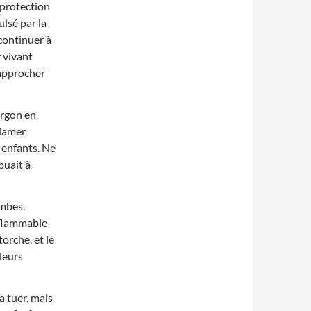
 protection
ulsé par la
 continuer à
r vivant
’approcher
urgon en
clamer
 enfants. Ne
buait à
ambes.
inflammable
orche, et le
leurs
a tuer, mais