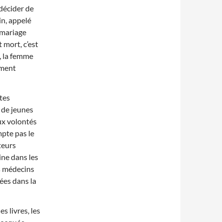
 décider de
in, appelé
e mariage
 mort, c’est
5, la femme
ement
stes
 de jeunes
aux volontés
mpte pas le
teurs
ine dans les
s médecins
ées dans la
s livres, les