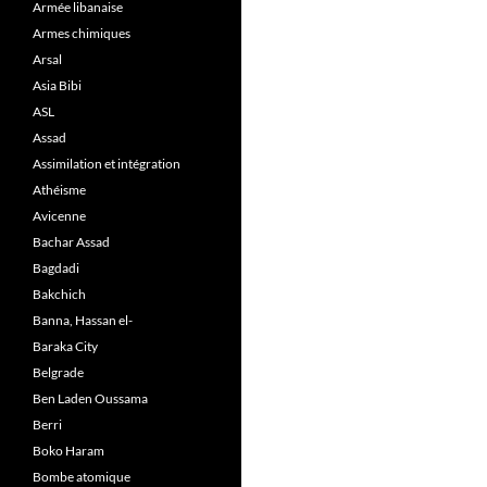
Armée libanaise
Armes chimiques
Arsal
Asia Bibi
ASL
Assad
Assimilation et intégration
Athéisme
Avicenne
Bachar Assad
Bagdadi
Bakchich
Banna, Hassan el-
Baraka City
Belgrade
Ben Laden Oussama
Berri
Boko Haram
Bombe atomique