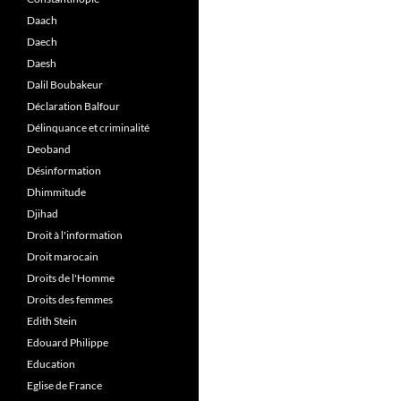
Daach
Daech
Daesh
Dalil Boubakeur
Déclaration Balfour
Délinquance et criminalité
Deoband
Désinformation
Dhimmitude
Djihad
Droit à l'information
Droit marocain
Droits de l'Homme
Droits des femmes
Edith Stein
Edouard Philippe
Education
Eglise de France