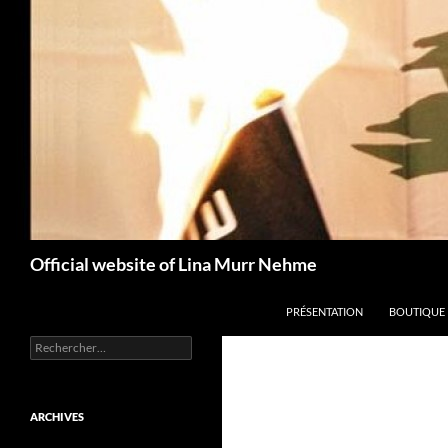
Aller
au
contenu
Recherche
Official website of Lina Murr Nehme
PRÉSENTATION
BOUTIQUE
Rechercher :
ARCHIVES