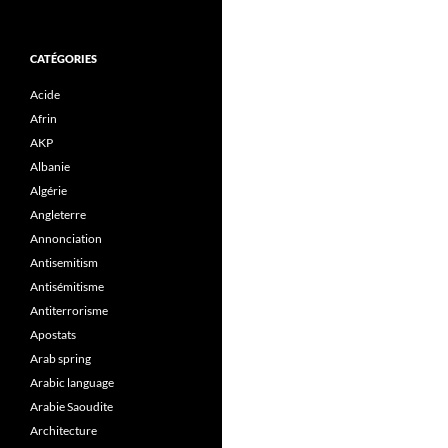
CATÉGORIES
Acide
Afrin
AKP
Albanie
Algérie
Angleterre
Annonciation
Antisemitism
Antisémitisme
Antiterrorisme
Apostats
Arab spring
Arabic language
Arabie Saoudite
Architecture