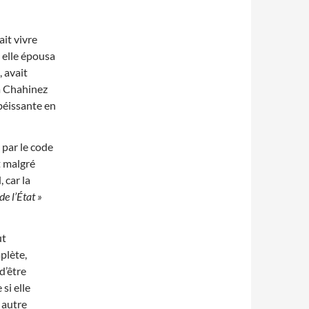
it vivre
 elle épousa
 avait
sa Chahinez
béissante en
 par le code
et malgré
 car la
de l’État »
ut
mplète,
d’être
si elle
n autre