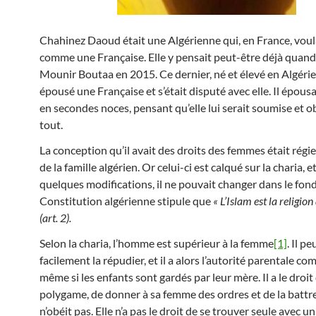
Chahinez Daoud était une Algérienne qui, en France, voula
comme une Française. Elle y pensait peut-être déjà quand
Mounir Boutaa en 2015. Ce dernier, né et élevé en Algérie,
épousé une Française et s’était disputé avec elle. Il épou
en secondes noces, pensant qu’elle lui serait soumise et o
tout.
La conception qu’il avait des droits des femmes était régie
de la famille algérien. Or celui-ci est calqué sur la charia, 
quelques modifications, il ne pouvait changer dans le fond,
Constitution algérienne stipule que
« L’Islam est la religion 
(art. 2).
Selon la charia, l’homme est supérieur à la femme
[1]
. Il pe
facilement la répudier, et il a alors l’autorité parentale co
même si les enfants sont gardés par leur mère. Il a le droit 
polygame, de donner à sa femme des ordres et de la battre 
n’obéit pas. Elle n’a pas le droit de se trouver seule avec u