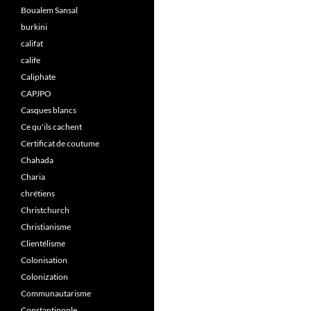
Boualem Sansal
burkini
califat
calife
Caliphate
CAPJPO
Casques blancs
Ce qu'ils cachent
Certificat de coutume
Chahada
Charia
chrétiens
Christchurch
Christianisme
Clientélisme
Colonisation
Colonization
Communautarisme
Constantinople