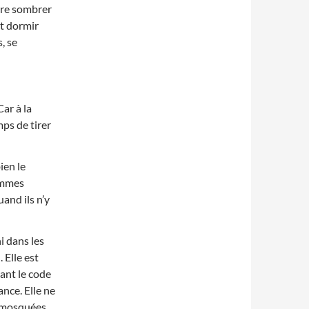
aire sombrer
nt dormir
s, se
ar à la
mps de tirer
ien le
ommes
and ils n’y
i dans les
 Elle est
rant le code
ance. Elle ne
es mosquées