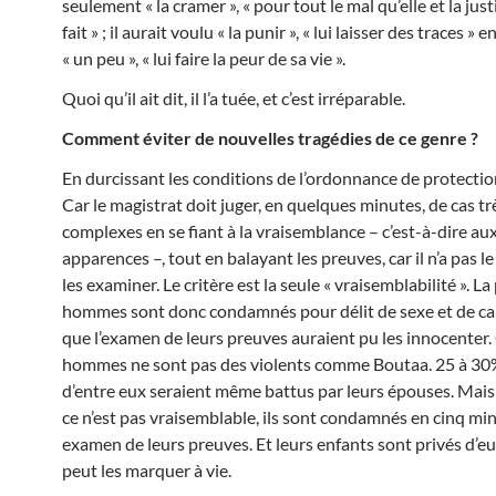
seulement « la cramer », « pour tout le mal qu’elle et la justi
fait » ; il aurait voulu « la punir », « lui laisser des traces » e
« un peu », « lui faire la peur de sa vie ».
Quoi qu’il ait dit, il l’a tuée, et c’est irréparable.
Comment éviter de nouvelles tragédies de ce genre ?
En durcissant les conditions de l’ordonnance de protection 
Car le magistrat doit juger, en quelques minutes, de cas tr
complexes en se fiant à la vraisemblance – c’est-à-dire au
apparences –, tout en balayant les preuves, car il n’a pas l
les examiner. Le critère est la seule « vraisemblabilité ». L
hommes sont donc condamnés pour délit de sexe et de car
que l’examen de leurs preuves auraient pu les innocenter. 
hommes ne sont pas des violents comme Boutaa. 25 à 30
d’entre eux seraient même battus par leurs épouses. Mais
ce n’est pas vraisemblable, ils sont condamnés en cinq mi
examen de leurs preuves. Et leurs enfants sont privés d’eu
peut les marquer à vie.