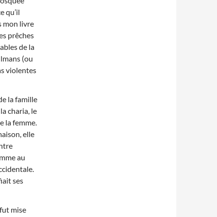
mosquée
 qu’il
s mon livre
les prêches
ables de la
ulmans (ou
as violentes
e la famille
a charia, le
de la femme.
maison, elle
ntre
comme au
occidentale.
fiait ses
 fut mise