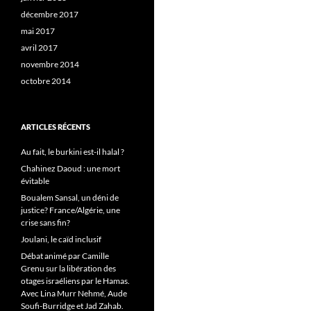
décembre 2017
mai 2017
avril 2017
novembre 2014
octobre 2014
ARTICLES RÉCENTS
Au fait, le burkini est-il halal ?
Chahinez Daoud : une mort
évitable
Boualem Sansal, un déni de
justice? France/Algérie, une
crise sans fin?
Joulani, le caïd inclusif
Débat animé par Camille
Grenu sur la libération des
otages israéliens par le Hamas.
Avec Lina Murr Nehmé, Aude
Soufi-Burridge et Jad Zahab.