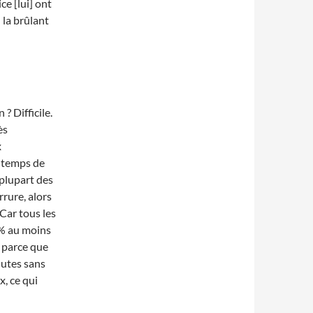
ce [lui] ont
n la brûlant
? Difficile.
ès
x
e temps de
a plupart des
rure, alors
Car tous les
% au moins
 parce que
nutes sans
x, ce qui