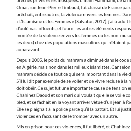
prêches privés et les mosquées. L’imam Hammami, de la 
Omar, rue Jean-Pierre Timbaud, fut chassé de France parce
prêchait, entre autres, la violence envers les femmes. Dan
« L’Islamisme et les Femmes » (Salvator, 2017), j’ai traduit 
d’oulémas influents, et fourni les autres éléments respons
montée de la violence envers les femmes ou les non-mus
les deux) chez des populations masculines qui n’étaient p
auparavant.
Depuis 2005, le poids du mahram a diminué dans le code d
en Algérie, mais non dans les milieux islamistes. Car selon l
mahram décide de tout ce qui sera important dans la vie 
S’il lui dit par exemple de se voiler et de vivre recluse à la 
doit obéir. Ce sujet fut une importante cause de tension e
Chahinez Daoud et son mari qui voulait qu’elle se voile 
bled, et se fâchait en la voyant arriver vêtue d’un jean à l’
Elle se plaignait à la police parce qu’il la battait. Et lui justi
violences en l’accusant de le tromper avec un autre.
Mis en prison pour ces violences, il fut libéré, et Chahinez