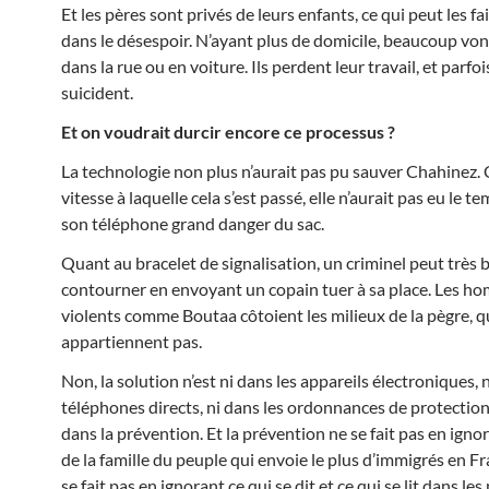
Et les pères sont privés de leurs enfants, ce qui peut les f
dans le désespoir. N’ayant plus de domicile, beaucoup vo
dans la rue ou en voiture. Ils perdent leur travail, et parfoi
suicident.
Et on voudrait durcir encore ce processus ?
La technologie non plus n’aurait pas pu sauver Chahinez. C
vitesse à laquelle cela s’est passé, elle n’aurait pas eu le te
son téléphone grand danger du sac.
Quant au bracelet de signalisation, un criminel peut très b
contourner en envoyant un copain tuer à sa place. Les h
violents comme Boutaa côtoient les milieux de la pègre, qu
appartiennent pas.
Non, la solution n’est ni dans les appareils électroniques, n
téléphones directs, ni dans les ordonnances de protection.
dans la prévention. Et la prévention ne se fait pas en igno
de la famille du peuple qui envoie le plus d’immigrés en Fr
se fait pas en ignorant ce qui se dit et ce qui se lit dans l