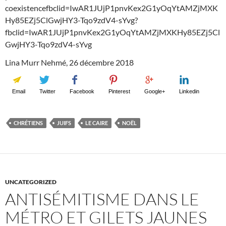
coexistencefbclid=IwAR1JUjP1pnvKex2G1yOqYtAMZjMXK
Hy85EZj5ClGwjHY3-Tqo9zdV4-sYvg?
fbclid=IwAR1JUjP1pnvKex2G1yOqYtAMZjMXKHy85EZj5Cl
GwjHY3-Tqo9zdV4-sYvg
Lina Murr Nehmé, 26 décembre 2018
Email
Twitter
Facebook
Pinterest
Google+
Linkedin
CHRÉTIENS
JUIFS
LE CAIRE
NOËL
UNCATEGORIZED
ANTISÉMITISME DANS LE
MÉTRO ET GILETS JAUNES