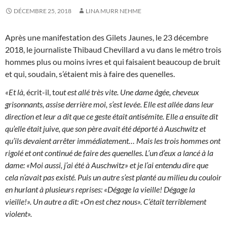
DÉCEMBRE 25, 2018
LINA MURR NEHME
Après une manifestation des Gilets Jaunes, le 23 décembre
2018, le journaliste Thibaud Chevillard a vu dans le métro trois
hommes plus ou moins ivres et qui faisaient beaucoup de bruit
et qui, soudain, s’étaient mis à faire des quenelles.
«Et là,
écrit-il, t
out est allé très vite. Une dame âgée, cheveux
grisonnants, assise derrière moi, s’est levée. Elle est allée dans leur
direction et leur a dit que ce geste était antisémite. Elle a ensuite dit
qu’elle était juive, que son père avait été déporté à Auschwitz et
qu’ils devaient arrêter immédiatement… Mais les trois hommes ont
rigolé et ont continué de faire des quenelles. L’un d’eux a lancé à la
dame: «Moi aussi, j’ai été à Auschwitz» et je l’ai entendu dire que
cela n’avait pas existé. Puis un autre s’est planté au milieu du couloir
en hurlant à plusieurs reprises: «Dégage la vieille! Dégage la
vieille!». Un autre a dit: «On est chez nous». C’était terriblement
violent».