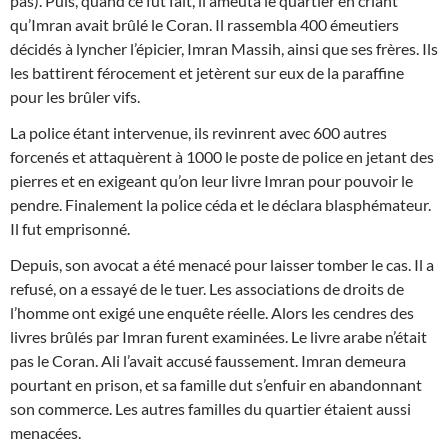
pas). Puis, quand ce fut fait, il ameuta le quartier en criant
qu’Imran avait brûlé le Coran. Il rassembla 400 émeutiers
décidés à lyncher l’épicier, Imran Massih, ainsi que ses frères. Ils
les battirent férocement et jetèrent sur eux de la paraffine
pour les brûler vifs.
La police étant intervenue, ils revinrent avec 600 autres
forcenés et attaquèrent à 1000 le poste de police en jetant des
pierres et en exigeant qu’on leur livre Imran pour pouvoir le
pendre. Finalement la police céda et le déclara blasphémateur.
Il fut emprisonné.
Depuis, son avocat a été menacé pour laisser tomber le cas. Il a
refusé, on a essayé de le tuer. Les associations de droits de
l’homme ont exigé une enquête réelle. Alors les cendres des
livres brûlés par Imran furent examinées. Le livre arabe n’était
pas le Coran. Ali l’avait accusé faussement. Imran demeura
pourtant en prison, et sa famille dut s’enfuir en abandonnant
son commerce. Les autres familles du quartier étaient aussi
menacées.