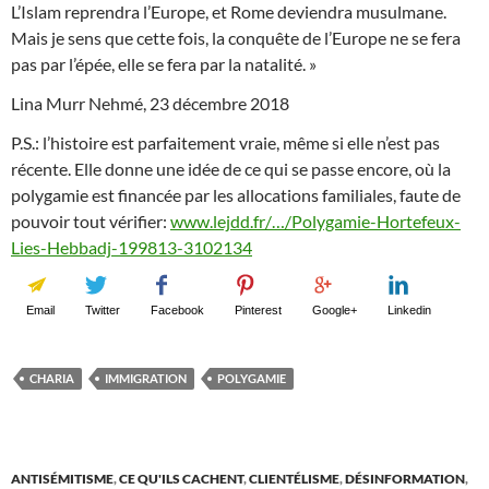
L’Islam reprendra l’Europe, et Rome deviendra musulmane.
Mais je sens que cette fois, la conquête de l’Europe ne se fera
pas par l’épée, elle se fera par la natalité. »
Lina Murr Nehmé, 23 décembre 2018
P.S.: l’histoire est parfaitement vraie, même si elle n’est pas
récente. Elle donne une idée de ce qui se passe encore, où la
polygamie est financée par les allocations familiales, faute de
pouvoir tout vérifier:
www.lejdd.fr/…/Polygamie-Hortefeux-
Lies-Hebbadj-199813-3102134
Email
Twitter
Facebook
Pinterest
Google+
Linkedin
CHARIA
IMMIGRATION
POLYGAMIE
ANTISÉMITISME
,
CE QU'ILS CACHENT
,
CLIENTÉLISME
,
DÉSINFORMATION
,