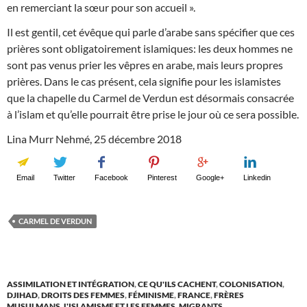
en remerciant la sœur pour son accueil ».
Il est gentil, cet évêque qui parle d’arabe sans spécifier que ces
prières sont obligatoirement islamiques: les deux hommes ne
sont pas venus prier les vêpres en arabe, mais leurs propres
prières. Dans le cas présent, cela signifie pour les islamistes
que la chapelle du Carmel de Verdun est désormais consacrée
à l’islam et qu’elle pourrait être prise le jour où ce sera possible.
Lina Murr Nehmé, 25 décembre 2018
Email
Twitter
Facebook
Pinterest
Google+
Linkedin
CARMEL DE VERDUN
ASSIMILATION ET INTÉGRATION
,
CE QU'ILS CACHENT
,
COLONISATION
,
DJIHAD
,
DROITS DES FEMMES
,
FÉMINISME
,
FRANCE
,
FRÈRES
MUSULMANS
,
L'ISLAMISME ET LES FEMMES
,
MIGRANTS