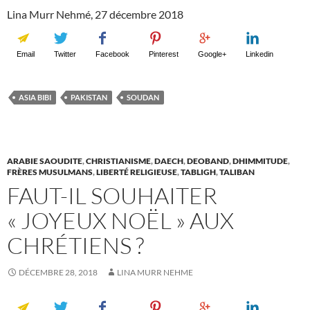
Lina Murr Nehmé, 27 décembre 2018
Email
Twitter
Facebook
Pinterest
Google+
Linkedin
ASIA BIBI
PAKISTAN
SOUDAN
ARABIE SAOUDITE
,
CHRISTIANISME
,
DAECH
,
DEOBAND
,
DHIMMITUDE
,
FRÈRES MUSULMANS
,
LIBERTÉ RELIGIEUSE
,
TABLIGH
,
TALIBAN
FAUT-IL SOUHAITER
« JOYEUX NOËL » AUX
CHRÉTIENS ?
DÉCEMBRE 28, 2018
LINA MURR NEHME