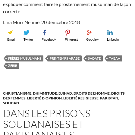
expliquer comment faire le prosternement musulman de façon
correcte.
Lina Murr Nehmé, 20 démcebre 2018
Email
Twitter
Facebook
Pinterest
Google+
Linkedin
FRÈRES MUSULMANS
PRINTEMPS ARABE
SADATE
TABAA
ZEBIB
CHRISTIANISME
,
DHIMMITUDE
,
DJIHAD
,
DROITS DE L'HOMME
,
DROITS
DES FEMMES
,
LIBERTÉ D'OPINION
,
LIBERTÉ RELIGIEUSE
,
PAKISTAN
,
SOUDAN
DANS LES PRISONS
SOUDANAISES ET
PAKISTANAISES