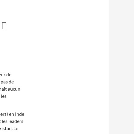
ME
eur de
a pas de
nnaît aucun
 les
ers) en Inde
 les leaders
kistan. Le