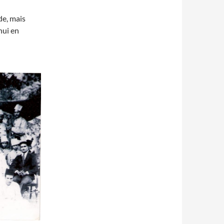
de, mais
hui en