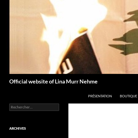
Aller
au
contenu
Recherche
Official website of Lina Murr Nehme
PRÉSENTATION
BOUTIQUE
Rechercher :
ARCHIVES