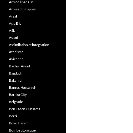
Armée libanaise
Armes chimiques
Arsal
Asia Bibi
ASL
Assad
Assimilation et intégration
Athéisme
Avicenne
Bachar Assad
Bagdadi
Bakchich
Banna, Hassan el-
Baraka City
Belgrade
Ben Laden Oussama
Berri
Boko Haram
Bombe atomique