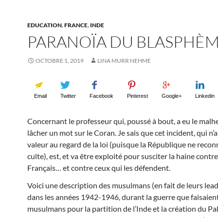
EDUCATION
,
FRANCE
,
INDE
PARANOÏA DU BLASPHÈ
OCTOBRE 1, 2019
LINA MURR NEHME
Email
Twitter
Facebook
Pinterest
Google+
Linkedin
Concernant le professeur qui, poussé à bout, a eu le malh
lâcher un mot sur le Coran. Je sais que cet incident, qui n’
valeur au regard de la loi (puisque la République ne reco
culte), est, et va être exploité pour susciter la haine contre
Français… et contre ceux qui les défendent.
Voici une description des musulmans (en fait de leurs lead
dans les années 1942-1946, durant la guerre que faisaient
musulmans pour la partition de l’Inde et la création du Pa