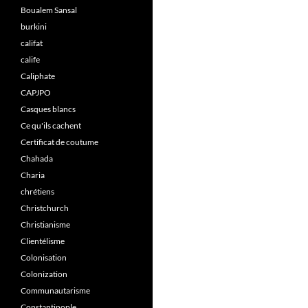
Boualem Sansal
burkini
califat
calife
Caliphate
CAPJPO
Casques blancs
Ce qu'ils cachent
Certificat de coutume
Chahada
Charia
chrétiens
Christchurch
Christianisme
Clientélisme
Colonisation
Colonization
Communautarisme
Constantinople