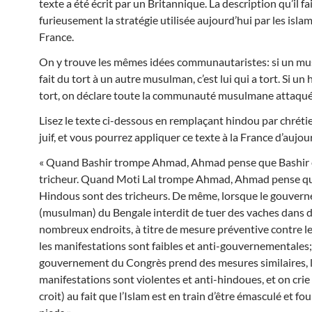
texte a été écrit par un Britannique. La description qu’il fa
furieusement la stratégie utilisée aujourd’hui par les isla
France.
On y trouve les mêmes idées communautaristes: si un m
fait du tort à un autre musulman, c’est lui qui a tort. Si un
tort, on déclare toute la communauté musulmane attaqu
Lisez le texte ci-dessous en remplaçant hindou par chréti
juif, et vous pourrez appliquer ce texte à la France d’aujou
« Quand Bashir trompe Ahmad, Ahmad pense que Bashir 
tricheur. Quand Moti Lal trompe Ahmad, Ahmad pense qu
Hindous sont des tricheurs. De même, lorsque le gouver
(musulman) du Bengale interdit de tuer des vaches dans 
nombreux endroits, à titre de mesure préventive contre l
les manifestations sont faibles et anti-gouvernementales
gouvernement du Congrès prend des mesures similaires, 
manifestations sont violentes et anti-hindoues, et on crie 
croit) au fait que l’Islam est en train d’être émasculé et fo