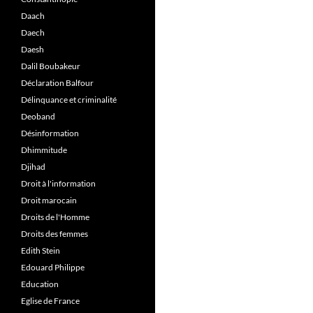
Daach
Daech
Daesh
Dalil Boubakeur
Déclaration Balfour
Délinquance et criminalité
Deoband
Désinformation
Dhimmitude
Djihad
Droit à l'information
Droit marocain
Droits de l'Homme
Droits des femmes
Edith Stein
Edouard Philippe
Education
Eglise de France