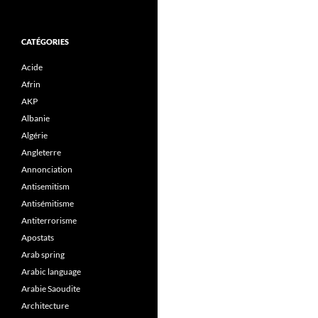
CATÉGORIES
Acide
Afrin
AKP
Albanie
Algérie
Angleterre
Annonciation
Antisemitism
Antisémitisme
Antiterrorisme
Apostats
Arab spring
Arabic language
Arabie Saoudite
Architecture