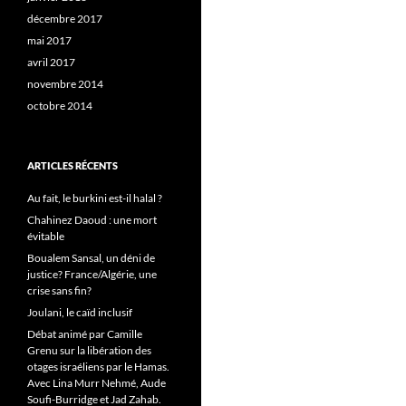
décembre 2017
mai 2017
avril 2017
novembre 2014
octobre 2014
ARTICLES RÉCENTS
Au fait, le burkini est-il halal ?
Chahinez Daoud : une mort
évitable
Boualem Sansal, un déni de
justice? France/Algérie, une
crise sans fin?
Joulani, le caïd inclusif
Débat animé par Camille
Grenu sur la libération des
otages israéliens par le Hamas.
Avec Lina Murr Nehmé, Aude
Soufi-Burridge et Jad Zahab.