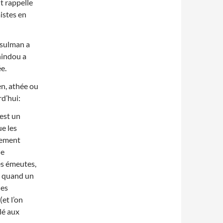
it rappelle
mistes en
usulman a
 hindou a
ée.
en, athée ou
rd’hui:
est un
e les
nement
de
es émeutes,
; quand un
les
(et l’on
ulé aux