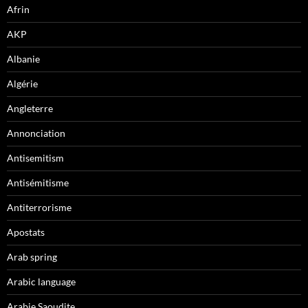
Afrin
AKP
Albanie
Algérie
Angleterre
Annonciation
Antisemitism
Antisémitisme
Antiterrorisme
Apostats
Arab spring
Arabic language
Arabie Saoudite