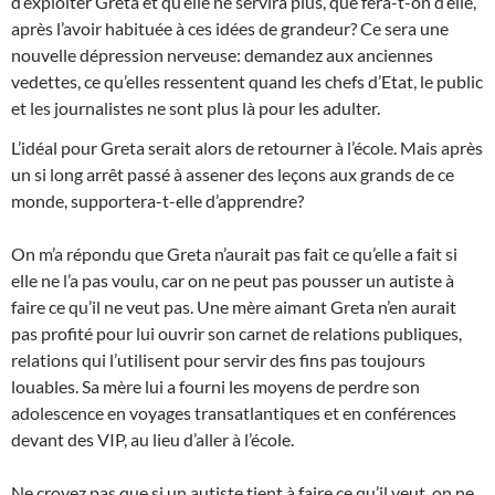
d’exploiter Greta et qu’elle ne servira plus, que fera-t-on d’elle,
après l’avoir habituée à ces idées de grandeur? Ce sera une
nouvelle dépression nerveuse: demandez aux anciennes
vedettes, ce qu’elles ressentent quand les chefs d’Etat, le public
et les journalistes ne sont plus là pour les adulter.
L’idéal pour Greta serait alors de retourner à l’école. Mais après
un si long arrêt passé à assener des leçons aux grands de ce
monde, supportera-t-elle d’apprendre?
On m’a répondu que Greta n’aurait pas fait ce qu’elle a fait si
elle ne l’a pas voulu, car on ne peut pas pousser un autiste à
faire ce qu’il ne veut pas. Une mère aimant Greta n’en aurait
pas profité pour lui ouvrir son carnet de relations publiques,
relations qui l’utilisent pour servir des fins pas toujours
louables. Sa mère lui a fourni les moyens de perdre son
adolescence en voyages transatlantiques et en conférences
devant des VIP, au lieu d’aller à l’école.
Ne croyez pas que si un autiste tient à faire ce qu’il veut, on ne