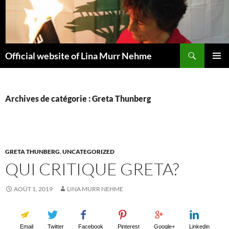
Aller
au
contenu
Recherche
Official website of Lina Murr Nehme
MENU
PRINCI
Archives de catégorie : Greta Thunberg
GRETA THUNBERG
,
UNCATEGORIZED
QUI CRITIQUE GRETA?
AOÛT 1, 2019
LINA MURR NEHME
Email
Twitter
Facebook
Pinterest
Google+
Linkedin