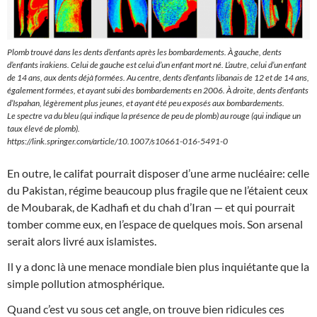
Plomb trouvé dans les dents d’enfants après les bombardements. À gauche, dents
d’enfants irakiens. Celui de gauche est celui d’un enfant mort né. L’autre, celui d’un enfant
de 14 ans, aux dents déjà formées. Au centre, dents d’enfants libanais de 12 et de 14 ans,
également formées, et ayant subi des bombardements en 2006. À droite, dents d’enfants
d’Ispahan, légèrement plus jeunes, et ayant été peu exposés aux bombardements.
Le spectre va du bleu (qui indique la présence de peu de plomb) au rouge (qui indique un
taux élevé de plomb).
https://link.springer.com/article/10.1007/s10661-016-5491-0
En outre, le califat pourrait disposer d’une arme nucléaire: celle
du Pakistan, régime beaucoup plus fragile que ne l’étaient ceux
de Moubarak, de Kadhafi et du chah d’Iran — et qui pourrait
tomber comme eux, en l’espace de quelques mois. Son arsenal
serait alors livré aux islamistes.
Il y a donc là une menace mondiale bien plus inquiétante que la
simple pollution atmosphérique.
Quand c’est vu sous cet angle, on trouve bien ridicules ces