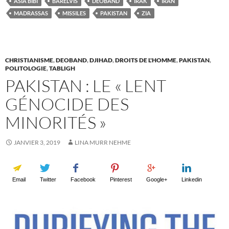
ASIA BIBI
BARELVIS
DEOBAND
IRAK
IRAN
MADRASSAS
MISSILES
PAKISTAN
ZIA
CHRISTIANISME
,
DEOBAND
,
DJIHAD
,
DROITS DE L'HOMME
,
PAKISTAN
,
POLITOLOGIE
,
TABLIGH
PAKISTAN : LE « LENT
GÉNOCIDE DES
MINORITÉS »
JANVIER 3, 2019
LINA MURR NEHME
Email
Twitter
Facebook
Pinterest
Google+
Linkedin