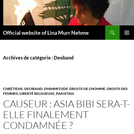
Aller
au
contenu
Recherche
Official website of Lina Murr Nehme
MENU
PRINCI
Archives de catégorie : Deoband
CHRÉTIENS
,
DEOBAND
,
DHIMMITUDE
,
DROITS DE L'HOMME
,
DROITS DES
FEMMES
,
LIBERTÉ RELIGIEUSE
,
PAKISTAN
CAUSEUR : ASIA BIBI SERA-T-
ELLE FINALEMENT
CONDAMNÉE ?