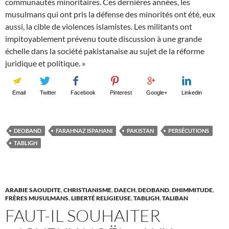
communautés minoritaires. Ces dernières années, les
musulmans qui ont pris la défense des minorités ont été, eux
aussi, la cible de violences islamistes. Les militants ont
impitoyablement prévenu toute discussion à une grande
échelle dans la société pakistanaise au sujet de la réforme
juridique et politique. »
Email
Twitter
Facebook
Pinterest
Google+
Linkedin
DEOBAND
FARAHNAZ ISPAHANI
PAKISTAN
PERSÉCUTIONS
TABLIGH
ARABIE SAOUDITE
,
CHRISTIANISME
,
DAECH
,
DEOBAND
,
DHIMMITUDE
,
FRÈRES MUSULMANS
,
LIBERTÉ RELIGIEUSE
,
TABLIGH
,
TALIBAN
FAUT-IL SOUHAITER