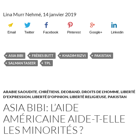
Lina Murr Nehmé, 14 janvier 2019
Email
Twitter
Facebook
Pinterest
Google+
Linkedin
ASIA BIBI
FRÈRES BUTT
KHADIM RIZVI
PAKISTAN
SALMAN TASEER
TPL
ARABIE SAOUDITE
,
CHRÉTIENS
,
DEOBAND
,
DROITS DE L'HOMME
,
LIBERTÉ
D'EXPRESSION
,
LIBERTÉ D'OPINION
,
LIBERTÉ RELIGIEUSE
,
PAKISTAN
ASIA BIBI: L’AIDE
AMÉRICAINE AIDE-T-ELLE
LES MINORITÉS ?