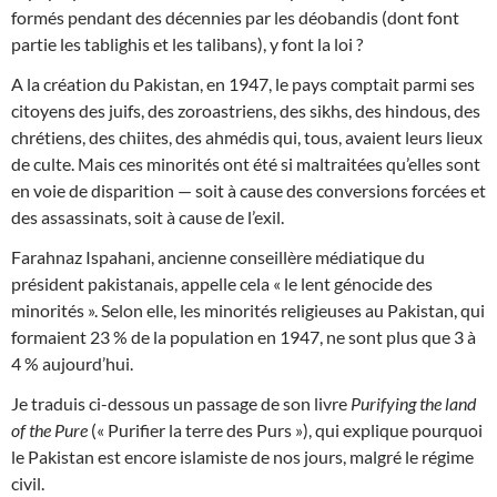
formés pendant des décennies par les déobandis (dont font
partie les tablighis et les talibans), y font la loi ?
A la création du Pakistan, en 1947, le pays comptait parmi ses
citoyens des juifs, des zoroastriens, des sikhs, des hindous, des
chrétiens, des chiites, des ahmédis qui, tous, avaient leurs lieux
de culte. Mais ces minorités ont été si maltraitées qu’elles sont
en voie de disparition — soit à cause des conversions forcées et
des assassinats, soit à cause de l’exil.
Farahnaz Ispahani, ancienne conseillère médiatique du
président pakistanais, appelle cela « le lent génocide des
minorités ». Selon elle, les minorités religieuses au Pakistan, qui
formaient 23 % de la population en 1947, ne sont plus que 3 à
4 % aujourd’hui.
Je traduis ci-dessous un passage de son livre
Purifying the land
of the Pure
(« Purifier la terre des Purs »), qui explique pourquoi
le Pakistan est encore islamiste de nos jours, malgré le régime
civil.