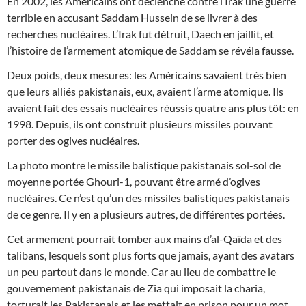
En 2002, les Américains ont déclenché contre l’Irak une guerre
terrible en accusant Saddam Hussein de se livrer à des
recherches nucléaires. L’Irak fut détruit, Daech en jaillit, et
l’histoire de l’armement atomique de Saddam se révéla fausse.
Deux poids, deux mesures: les Américains savaient très bien
que leurs alliés pakistanais, eux, avaient l’arme atomique. Ils
avaient fait des essais nucléai
res réussis quatre ans plus tôt: en
1998. Depuis, ils ont construit plusieurs missiles pouvant
porter des ogives nucléaires.
La photo montre le missile balistique pakistanais sol-sol de
moyenne portée Ghouri-1, pouvant être armé d’ogives
nucléaires. Ce n’est qu’un des missiles balistiques pakistanais
de ce genre. Il y en a plusieurs autres, de différentes portées.
Cet armement pourrait tomber aux mains d’al-Qaïda et des
talibans, lesquels sont plus forts que jamais, ayant des avatars
un peu partout dans le monde. Car au lieu de combattre le
gouvernement pakistanais de Zia qui imposait la charia,
torturait les Pakistanais et les mettait en prison pour un mot,