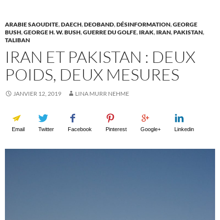
ARABIE SAOUDITE
,
DAECH
,
DEOBAND
,
DÉSINFORMATION
,
GEORGE
BUSH
,
GEORGE H. W. BUSH
,
GUERRE DU GOLFE
,
IRAK
,
IRAN
,
PAKISTAN
,
TALIBAN
IRAN ET PAKISTAN : DEUX
POIDS, DEUX MESURES
JANVIER 12, 2019
LINA MURR NEHME
Email
Twitter
Facebook
Pinterest
Google+
Linkedin