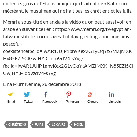
imiter les gens de l’Etat islamique qui traitent de « Kafir » ou
mécréant, le musulman qui ne hait pas les chrétiens et les juifs.
Memri a sous-titré en anglais la vidéo qu’on peut aussi voir en
arabe en suivant ce lien : https://www.memri.org/tv/egyptian-
fatwa-institute-encourages-holiday-greetings-non-muslims-
peaceful-
coexistencefbclid=IwAR1JUjP1pnvKex2G1yOqYtAMZjMXK
Hy85EZj5ClGwjHY3-Tqo9zdV4-sYvg?
fbclid=IwAR1JUjP1pnvKex2G1yOqYtAMZjMXKHy85EZj5Cl
GwjHY3-Tqo9zdV4-sYvg
Lina Murr Nehmé, 26 décembre 2018
Email
Twitter
Facebook
Pinterest
Google+
Linkedin
CHRÉTIENS
JUIFS
LE CAIRE
NOËL