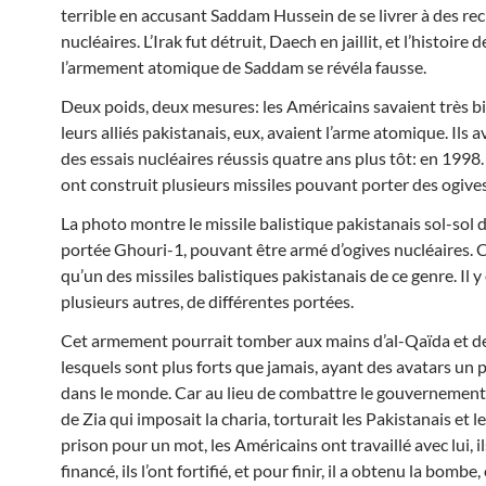
terrible en accusant Saddam Hussein de se livrer à des re
nucléaires. L’Irak fut détruit, Daech en jaillit, et l’histoire d
l’armement atomique de Saddam se révéla fausse.
Deux poids, deux mesures: les Américains savaient très b
leurs alliés pakistanais, eux, avaient l’arme atomique. Ils a
des essais nucléai
res réussis quatre ans plus tôt: en 1998. 
ont construit plusieurs missiles pouvant porter des ogives
La photo montre le missile balistique pakistanais sol-so
portée Ghouri-1, pouvant être armé d’ogives nucléaires. C
qu’un des missiles balistiques pakistanais de ce genre. Il y
plusieurs autres, de différentes portées.
Cet armement pourrait tomber aux mains d’al-Qaïda et de
lesquels sont plus forts que jamais, ayant des avatars un 
dans le monde. Car au lieu de combattre le gouvernement
de Zia qui imposait la charia, torturait les Pakistanais et l
prison pour un mot, les Américains ont travaillé avec lui, il
financé, ils l’ont fortifié, et pour finir, il a obtenu la bombe