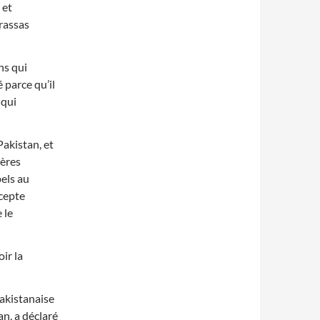
 et
drassas
ns qui
é parce qu’il
 qui
akistan, et
ières
pels au
ccepte
 le
ir la
pakistanaise
n, a déclaré