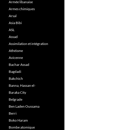
Armée libanaise
Armes chimiques
Arsal
Asia Bibi
ASL
Assad
Assimilation et intégration
Athéisme
Avicenne
Bachar Assad
Bagdadi
Bakchich
Banna, Hassan el-
Baraka City
Belgrade
Ben Laden Oussama
Berri
Boko Haram
Bombe atomique