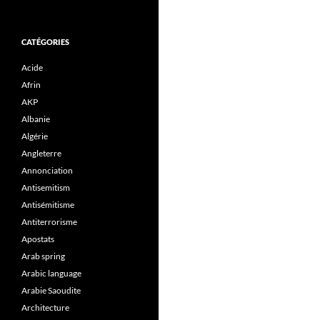
CATÉGORIES
Acide
Afrin
AKP
Albanie
Algérie
Angleterre
Annonciation
Antisemitism
Antisémitisme
Antiterrorisme
Apostats
Arab spring
Arabic language
Arabie Saoudite
Architecture