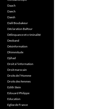
Daach
Daech
Daesh
Dalil Boubakeur
Déclaration Balfour
Délinquance et criminalité
Deoband
Désinformation
Dhimmitude
Djihad
Droit à l'information
Droit marocain
Droits de l'Homme
Droits des femmes
Edith Stein
Edouard Philippe
Education
Eglise de France