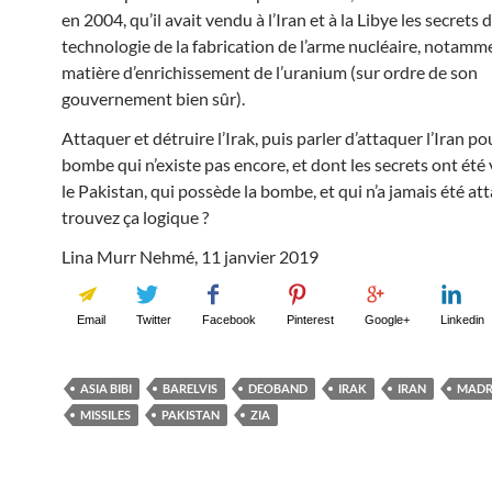
en 2004, qu’il avait vendu à l’Iran et à la Libye les secrets d
technologie de la fabrication de l’arme nucléaire, notamm
matière d’enrichissement de l’uranium (sur ordre de son
gouvernement bien sûr).
Attaquer et détruire l’Irak, puis parler d’attaquer l’Iran p
bombe qui n’existe pas encore, et dont les secrets ont été
le Pakistan, qui possède la bombe, et qui n’a jamais été at
trouvez ça logique ?
Lina Murr Nehmé, 11 janvier 2019
Email
Twitter
Facebook
Pinterest
Google+
Linkedin
ASIA BIBI
BARELVIS
DEOBAND
IRAK
IRAN
MADR
MISSILES
PAKISTAN
ZIA