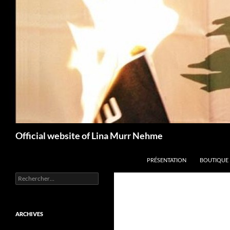
Aller
au
contenu
Recherche
Official website of Lina Murr Nehme
PRÉSENTATION
BOUTIQUE
Rechercher :
ARCHIVES