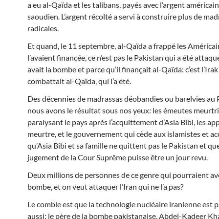
a eu al-Qaïda et les talibans, payés avec l’argent américain
saoudien. L’argent récolté a servi à construire plus de ma
radicales.
Et quand, le 11 septembre, al-Qaïda a frappé les Américai
l’avaient financée, ce n’est pas le Pakistan qui a été attaqu
avait la bombe et parce qu’il finançait al-Qaïda: c’est l’Irak
combattait al-Qaïda, qui l’a été.
Des décennies de madrassas déobandies ou barelvies au P
nous avons le résultat sous nos yeux: les émeutes meurtr
paralysant le pays après l’acquittement d’Asia Bibi, les ap
meurtre, et le gouvernement qui cède aux islamistes et a
qu’Asia Bibi et sa famille ne quittent pas le Pakistan et que
jugement de la Cour Suprême puisse être un jour revu.
Deux millions de personnes de ce genre qui pourraient avo
bombe, et on veut attaquer l’Iran qui ne l’a pas?
Le comble est que la technologie nucléaire iranienne est 
aussi: le père de la bombe pakistanaise, Abdel-Kadeer Kha