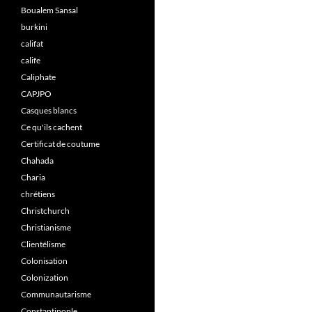
Boualem Sansal
burkini
califat
calife
Caliphate
CAPJPO
Casques blancs
Ce qu'ils cachent
Certificat de coutume
Chahada
Charia
chrétiens
Christchurch
Christianisme
Clientélisme
Colonisation
Colonization
Communautarisme
Constantinople