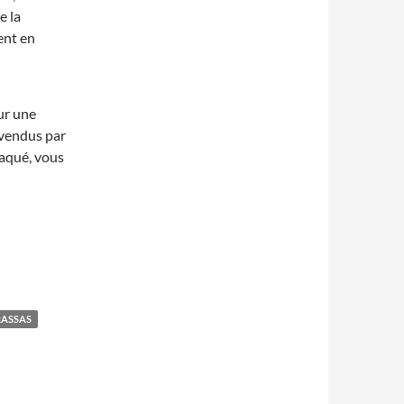
e la
ent en
our une
 vendus par
taqué, vous
ASSAS