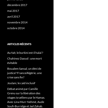
décembre 2017
mai 2017
avril 2017
novembre 2014
octobre 2014
ARTICLES RÉCENTS
Au fait, le burkini est-il halal ?
Chahinez Daoud : une mort
évitable
Boualem Sansal, un déni de
justice? France/Algérie, une
crise sans fin?
Joulani, le caïd inclusif
Débat animé par Camille
Grenu sur la libération des
otages israéliens par le Hamas.
Avec Lina Murr Nehmé, Aude
Soufi-Burridge et Jad Zahab.