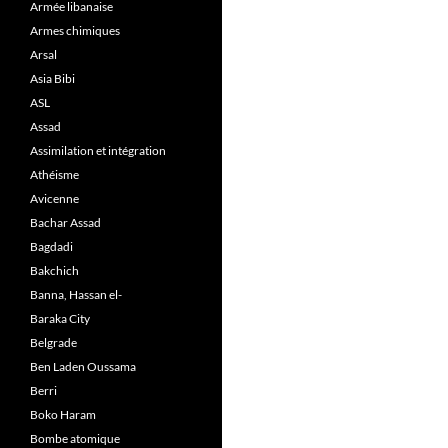
Armée libanaise
Armes chimiques
Arsal
Asia Bibi
ASL
Assad
Assimilation et intégration
Athéisme
Avicenne
Bachar Assad
Bagdadi
Bakchich
Banna, Hassan el-
Baraka City
Belgrade
Ben Laden Oussama
Berri
Boko Haram
Bombe atomique