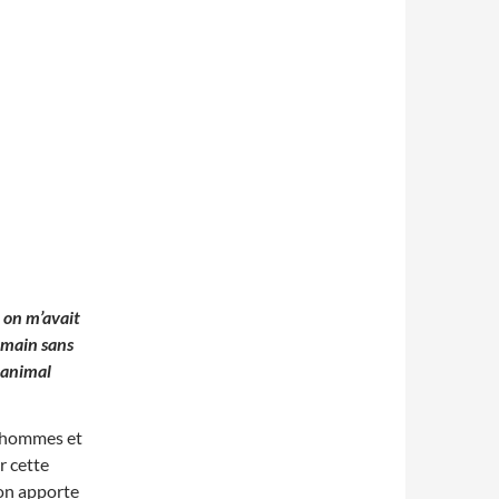
 on m’avait
a main sans
n animal
es hommes et
r cette
 on apporte