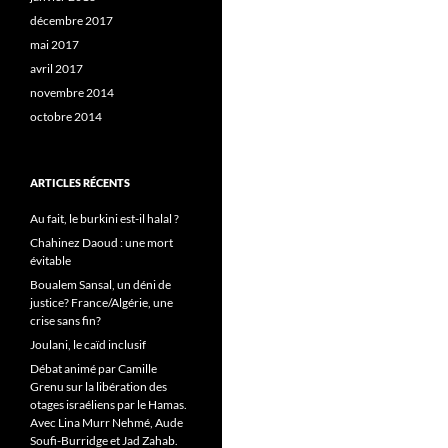
décembre 2017
mai 2017
avril 2017
novembre 2014
octobre 2014
ARTICLES RÉCENTS
Au fait, le burkini est-il halal ?
Chahinez Daoud : une mort
évitable
Boualem Sansal, un déni de
justice? France/Algérie, une
crise sans fin?
Joulani, le caïd inclusif
Débat animé par Camille
Grenu sur la libération des
otages israéliens par le Hamas.
Avec Lina Murr Nehmé, Aude
Soufi-Burridge et Jad Zahab.