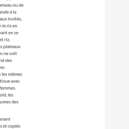
chameau ou de
ande à la
aux invités,
 le riz en
yant en se
t riz,
les plateaux
n ne voit
iné des
des
s les mêmes
ntinue avec
x femmes.
oid, les
utumes des
onnent
s et copiés