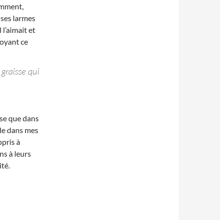
comment,
t ses larmes
l’aimait et
 voyant ce
 graisse qui
nse que dans
rle dans mes
ppris à
ns à leurs
ité.