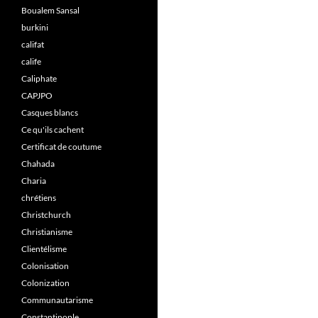
Boualem Sansal
burkini
califat
calife
Caliphate
CAPJPO
Casques blancs
Ce qu'ils cachent
Certificat de coutume
Chahada
Charia
chrétiens
Christchurch
Christianisme
Clientélisme
Colonisation
Colonization
Communautarisme
Constantinople