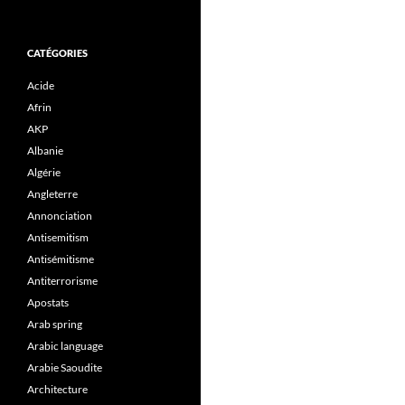
CATÉGORIES
Acide
Afrin
AKP
Albanie
Algérie
Angleterre
Annonciation
Antisemitism
Antisémitisme
Antiterrorisme
Apostats
Arab spring
Arabic language
Arabie Saoudite
Architecture