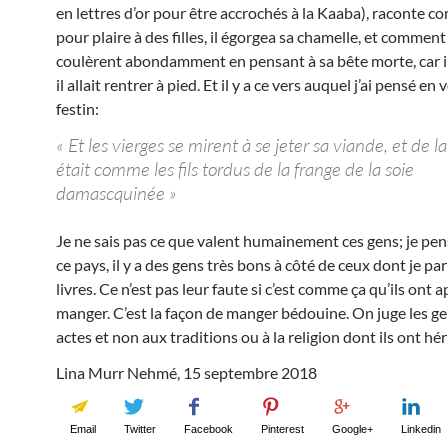
en lettres d’or pour être accrochés à la Kaaba), raconte 
pour plaire à des filles, il égorgea sa chamelle, et commen
coulèrent abondamment en pensant à sa bête morte, car il 
il allait rentrer à pied. Et il y a ce vers auquel j’ai pensé en
festin:
« Et les vierges se mirent à se jeter sa viande, et de la
était comme les fils tordus de la frange de la soie
damascquinée »
Je ne sais pas ce que valent humainement ces gens; je pe
ce pays, il y a des gens très bons à côté de ceux dont je pa
livres. Ce n’est pas leur faute si c’est comme ça qu’ils ont a
manger. C’est la façon de manger bédouine. On juge les ge
actes et non aux traditions ou à la religion dont ils ont hér
Lina Murr Nehmé, 15 septembre 2018
Email
Twitter
Facebook
Pinterest
Google+
Linkedin