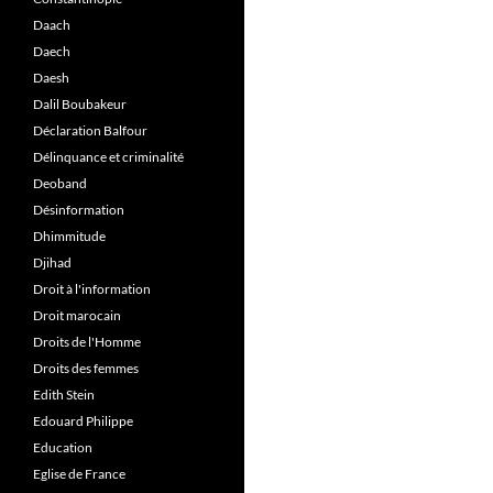
Daach
Daech
Daesh
Dalil Boubakeur
Déclaration Balfour
Délinquance et criminalité
Deoband
Désinformation
Dhimmitude
Djihad
Droit à l'information
Droit marocain
Droits de l'Homme
Droits des femmes
Edith Stein
Edouard Philippe
Education
Eglise de France