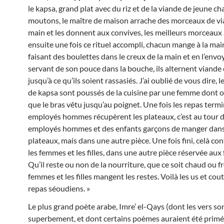
le kapsa, grand plat avec du riz et de la viande de jeune 
moutons, le maître de maison arrache des morceaux de vi
main et les donnent aux convives, les meilleurs morceaux 
ensuite une fois ce rituel accompli, chacun mange à la main
faisant des boulettes dans le creux de la main et en l’envo
servant de son pouce dans la bouche, ils alternent viande e
jusqu’à ce qu’ils soient rassasiés. J’ai oublié de vous dire, 
de kapsa sont poussés de la cuisine par une femme dont o
que le bras vêtu jusqu’au poignet. Une fois les repas term
employés hommes récupèrent les plateaux, c’est au tour 
employés hommes et des enfants garçons de manger dan
plateaux, mais dans une autre pièce. Une fois fini, celà co
les femmes et les filles, dans une autre pièce réservée au
Qu’il reste ou non de la nourriture, que ce soit chaud ou fr
femmes et les filles mangent les restes. Voilà les us et co
repas séoudiens. »
Le plus grand poète arabe, Imre’ el-Qays (dont les vers s
superbement, et dont certains poèmes auraient été primé