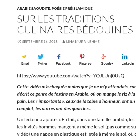
ARABIE SAOUDITE
,
POÉSIE PRÉISLAMIQUE
SUR LES TRADITIONS
CULINAIRES BÉDOUINES
SEPTEMBRE 16, 2018
LINA MURR NEHME
Email
Twitter
Facebook
Pinterest
Google+
Linkedin
https://www.youtube.com/watch?v=YQJLUnj0UsQ
Cette vidéo m’a choquée moins que je ne m’y attendais, car
décrit ce genre de festins en Arabie, où on mange le riz à l
pain. Les « importants », ceux de la table d’honneur, ont u
complet, les autres ont des quartiers.
Un lecteur a ajouté: « En fait, dans une famille lambda, l
les invités hommes mangent à même le sol (pas comme su
vidéo) une nappe en plastique est jetée à même le sol, où