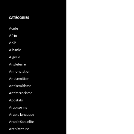
CATÉGORIES
Acide
Afrin
AKP
Albanie
Algérie
Angleterre
Annonciation
Antisemitism
Antisémitisme
Antiterrorisme
Apostats
Arab spring
Arabic language
Arabie Saoudite
Architecture