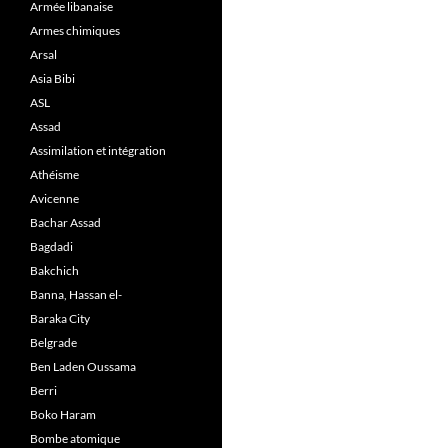
Armée libanaise
Armes chimiques
Arsal
Asia Bibi
ASL
Assad
Assimilation et intégration
Athéisme
Avicenne
Bachar Assad
Bagdadi
Bakchich
Banna, Hassan el-
Baraka City
Belgrade
Ben Laden Oussama
Berri
Boko Haram
Bombe atomique