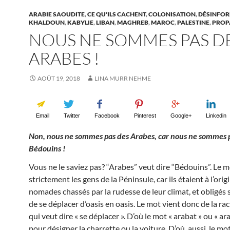
ARABIE SAOUDITE
,
CE QU'ILS CACHENT
,
COLONISATION
,
DÉSINFO
KHALDOUN
,
KABYLIE
,
LIBAN
,
MAGHREB
,
MAROC
,
PALESTINE
,
PROP
NOUS NE SOMMES PAS D
ARABES !
AOÛT 19, 2018
LINA MURR NEHME
Email
Twitter
Facebook
Pinterest
Google+
Linkedin
Non, nous ne sommes pas des Arabes, car nous ne sommes 
Bédouins !
Vous ne le saviez pas? “Arabes” veut dire “Bédouins”. Le 
strictement les gens de la Péninsule, car ils étaient à l’orig
nomades chassés par la rudesse de leur climat, et obligés 
de se déplacer d’oasis en oasis. Le mot vient donc de la ra
qui veut dire « se déplacer ». D’où le mot « arabat » ou « ara
pour désigner la charrette ou la voiture. D’où, aussi, le mo