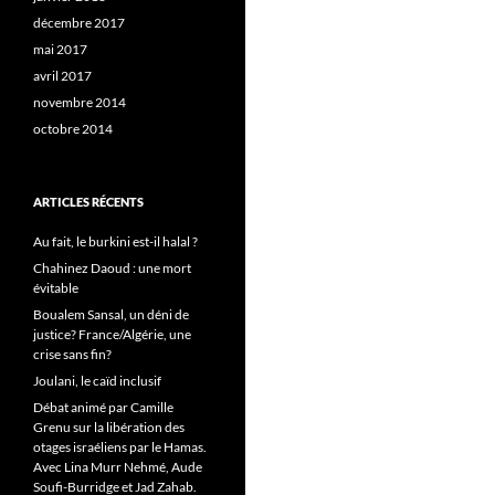
décembre 2017
mai 2017
avril 2017
novembre 2014
octobre 2014
ARTICLES RÉCENTS
Au fait, le burkini est-il halal ?
Chahinez Daoud : une mort
évitable
Boualem Sansal, un déni de
justice? France/Algérie, une
crise sans fin?
Joulani, le caïd inclusif
Débat animé par Camille
Grenu sur la libération des
otages israéliens par le Hamas.
Avec Lina Murr Nehmé, Aude
Soufi-Burridge et Jad Zahab.