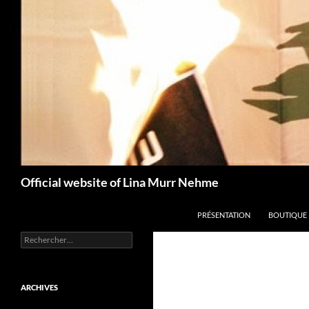
Aller
au
contenu
Recherche
Official website of Lina Murr Nehme
PRÉSENTATION
BOUTIQUE
Rechercher :
ARCHIVES