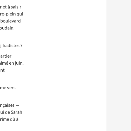
 et à saisir
rre-plein qui
6 boulevard
soudain,
jihadistes ?
artier
nimé en juin,
ent
ême vers
ançaises —
lui de Sarah
crime dû à