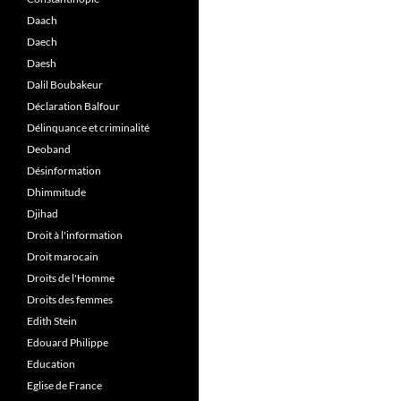
Daach
Daech
Daesh
Dalil Boubakeur
Déclaration Balfour
Délinquance et criminalité
Deoband
Désinformation
Dhimmitude
Djihad
Droit à l'information
Droit marocain
Droits de l'Homme
Droits des femmes
Edith Stein
Edouard Philippe
Education
Eglise de France