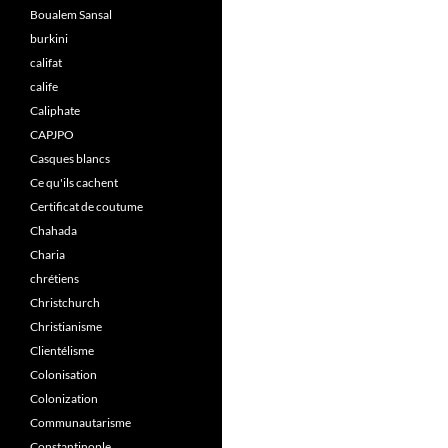
Boualem Sansal
burkini
califat
calife
Caliphate
CAPJPO
Casques blancs
Ce qu'ils cachent
Certificat de coutume
Chahada
Charia
chrétiens
Christchurch
Christianisme
Clientélisme
Colonisation
Colonization
Communautarisme
Constantinople