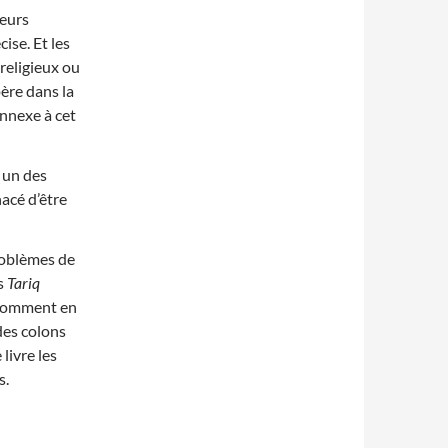
leurs
ise. Et les
 religieux ou
ère dans la
annexe à cet
, un des
acé d’être
roblèmes de
ns
Tariq
 comment en
 des colons
livre les
s.