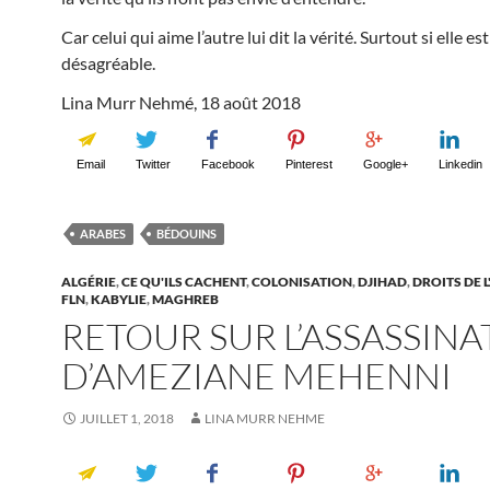
Car celui qui aime l’autre lui dit la vérité. Surtout si elle est
désagréable.
Lina Murr Nehmé, 18 août 2018
Email
Twitter
Facebook
Pinterest
Google+
Linkedin
ARABES
BÉDOUINS
ALGÉRIE
,
CE QU'ILS CACHENT
,
COLONISATION
,
DJIHAD
,
DROITS DE 
FLN
,
KABYLIE
,
MAGHREB
RETOUR SUR L’ASSASSINA
D’AMEZIANE MEHENNI
JUILLET 1, 2018
LINA MURR NEHME