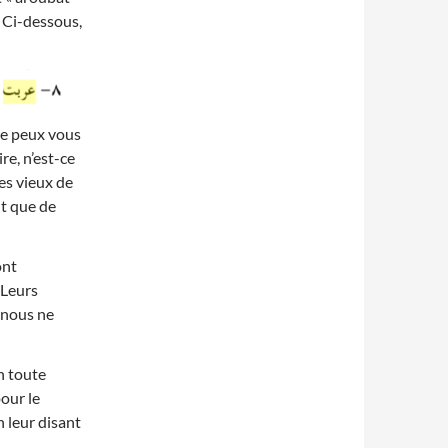
. Ci-dessous,
 Je peux vous
re, n’est-ce
es vieux de
nt que de
ont
 Leurs
 nous ne
n toute
pour le
 leur disant