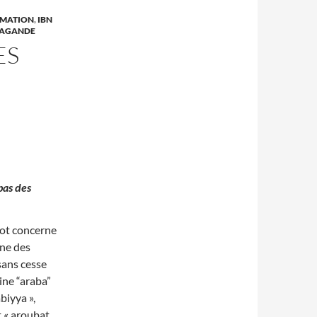
RMATION
,
IBN
AGANDE
ES
pas des
mot concerne
ine des
sans cesse
cine “araba”
biyya »,
t
« aroubat