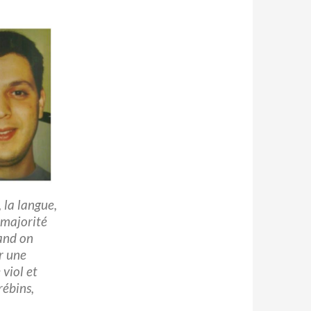
, la langue,
a majorité
and on
er une
 viol et
rébins,