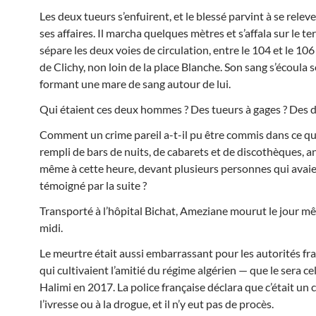
Les deux tueurs s’enfuirent, et le blessé parvint à se relever
ses affaires. Il marcha quelques mètres et s’affala sur le te
sépare les deux voies de circulation, entre le 104 et le 10
de Clichy, non loin de la place Blanche. Son sang s’écoula 
formant une mare de sang autour de lui.
Qui étaient ces deux hommes ? Des tueurs à gages ? Des d
Comment un crime pareil a-t-il pu être commis dans ce qu
rempli de bars de nuits, de cabarets et de discothèques, a
même à cette heure, devant plusieurs personnes qui avai
témoigné par la suite ?
Transporté à l’hôpital Bichat, Ameziane mourut le jour m
midi.
Le meurtre était aussi embarrassant pour les autorités fr
qui cultivaient l’amitié du régime algérien — que le sera ce
Halimi en 2017. La police française déclara que c’était un 
l’ivresse ou à la drogue, et il n’y eut pas de procès.