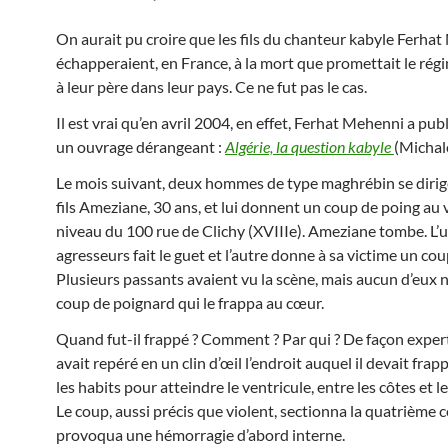
On aurait pu croire que les fils du chanteur kabyle Ferha
échapperaient, en France, à la mort que promettait le rég
à leur père dans leur pays. Ce ne fut pas le cas.
Il est vrai qu’en avril 2004, en effet, Ferhat Mehenni a publ
un ouvrage dérangeant :
Algérie, la question kabyle
(Michal
Le mois suivant, deux hommes de type maghrébin se dirig
fils Ameziane, 30 ans, et lui donnent un coup de poing au 
niveau du 100 rue de Clichy (XVIIIe). Ameziane tombe. L’
agresseurs fait le guet et l’autre donne à sa victime un cou
Plusieurs passants avaient vu la scène, mais aucun d’eux n’
coup de poignard qui le frappa au cœur.
Quand fut-il frappé ? Comment ? Par qui ? De façon experte
avait repéré en un clin d’œil l’endroit auquel il devait frap
les habits pour atteindre le ventricule, entre les côtes et l
Le coup, aussi précis que violent, sectionna la quatrième c
provoqua une hémorragie d’abord interne.