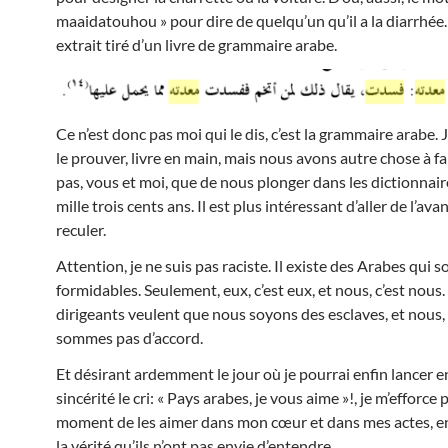
maaidatouhou » pour dire de quelqu’un qu’il a la diarrhée
extrait tiré d’un livre de grammaire arabe.
Ce n’est donc pas moi qui le dis, c’est la grammaire arabe.
le prouver, livre en main, mais nous avons autre chose à fai
pas, vous et moi, que de nous plonger dans les dictionnair
mille trois cents ans. Il est plus intéressant d’aller de l’ava
reculer.
Attention, je ne suis pas raciste. Il existe des Arabes qui s
formidables. Seulement, eux, c’est eux, et nous, c’est nous.
dirigeants veulent que nous soyons des esclaves, et nous,
sommes pas d’accord.
Et désirant ardemment le jour où je pourrai enfin lancer e
sincérité le cri: « Pays arabes, je vous aime »!, je m’efforce 
moment de les aimer dans mon cœur et dans mes actes, en
la vérité qu’ils n’ont pas envie d’entendre.