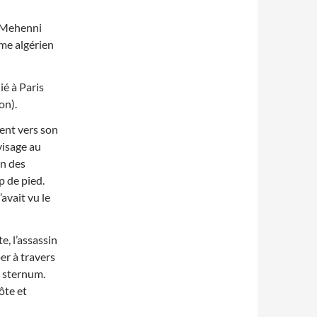
t Mehenni
ime algérien
ié à Paris
on).
ent vers son
visage au
un des
p de pied.
avait vu le
, l’assassin
per à travers
e sternum.
ôte et