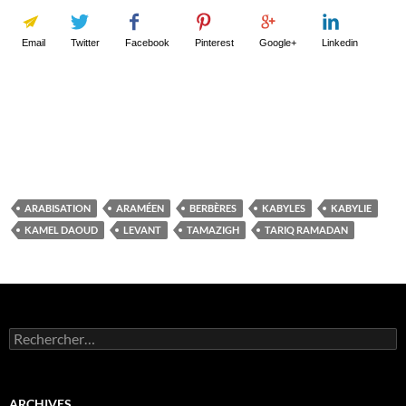
Email
Twitter
Facebook
Pinterest
Google+
Linkedin
ARABISATION
ARAMÉEN
BERBÈRES
KABYLES
KABYLIE
KAMEL DAOUD
LEVANT
TAMAZIGH
TARIQ RAMADAN
Rechercher :
ARCHIVES