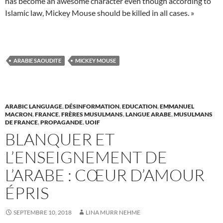
has become an awesome character even though according to
Islamic law, Mickey Mouse should be killed in all cases. »
ARABIE SAOUDITE
MICKEY MOUSE
ARABIC LANGUAGE
,
DÉSINFORMATION
,
EDUCATION
,
EMMANUEL
MACRON
,
FRANCE
,
FRÈRES MUSULMANS
,
LANGUE ARABE
,
MUSULMANS
DE FRANCE
,
PROPAGANDE
,
UOIF
BLANQUER ET
L’ENSEIGNEMENT DE
L’ARABE : CŒUR D’AMOUR
ÉPRIS
SEPTEMBRE 10, 2018
LINA MURR NEHME