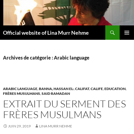
Aller
au
contenu
Recherche
Official website of Lina Murr Nehme
MENU
PRINCI
Archives de catégorie : Arabic language
ARABIC LANGUAGE
,
BANNA, HASSAN EL-
,
CALIFAT
,
CALIFE
,
EDUCATION
,
FRÈRES MUSULMANS
,
SAID RAMADAN
EXTRAIT DU SERMENT DES
FRÈRES MUSULMANS
JUIN 29, 2019
LINA MURR NEHME