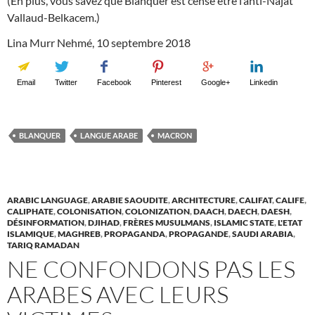
(En plus, vous savez que Blanquer est censé être l’anti-Najat
Vallaud-Belkacem.)
Lina Murr Nehmé, 10 septembre 2018
Email
Twitter
Facebook
Pinterest
Google+
Linkedin
BLANQUER
LANGUE ARABE
MACRON
ARABIC LANGUAGE
,
ARABIE SAOUDITE
,
ARCHITECTURE
,
CALIFAT
,
CALIFE
,
CALIPHATE
,
COLONISATION
,
COLONIZATION
,
DAACH
,
DAECH
,
DAESH
,
DÉSINFORMATION
,
DJIHAD
,
FRÈRES MUSULMANS
,
ISLAMIC STATE
,
L'ETAT
ISLAMIQUE
,
MAGHREB
,
PROPAGANDA
,
PROPAGANDE
,
SAUDI ARABIA
,
TARIQ RAMADAN
NE CONFONDONS PAS LES
ARABES AVEC LEURS