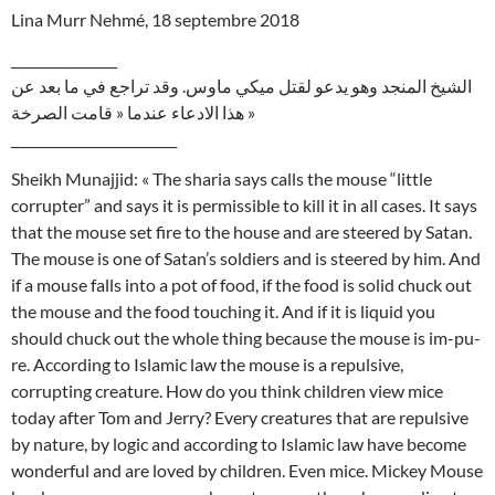
Lina Murr Nehmé, 18 septembre 2018
________________
الشيخ المنجد وهو يدعو لقتل ميكي ماوس. وقد تراجع في ما بعد عن
هذا الادعاء عندما « قامت الصرخة »
_________________________
Sheikh Munajjid: « The sharia says calls the mouse “little
corrupter” and says it is permissible to kill it in all cases. It says
that the mouse set fire to the house and are steered by Satan.
The mouse is one of Satan’s soldiers and is steered by him. And
if a mouse falls into a pot of food, if the food is solid chuck out
the mouse and the food touching it. And if it is liquid you
should chuck out the whole thing because the mouse is im-pu-
re. According to Islamic law the mouse is a repulsive,
corrupting creature. How do you think children view mice
today after Tom and Jerry? Every creatures that are repulsive
by nature, by logic and according to Islamic law have become
wonderful and are loved by children. Even mice. Mickey Mouse