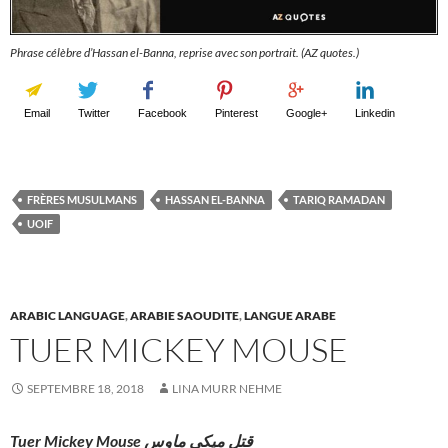
Phrase célèbre d’Hassan el-Banna, reprise avec son portrait. (AZ quotes.)
Email
Twitter
Facebook
Pinterest
Google+
Linkedin
FRÈRES MUSULMANS
HASSAN EL-BANNA
TARIQ RAMADAN
UOIF
ARABIC LANGUAGE
,
ARABIE SAOUDITE
,
LANGUE ARABE
TUER MICKEY MOUSE
SEPTEMBRE 18, 2018
LINA MURR NEHME
Tuer Mickey Mouse قتل ميكي ماوس