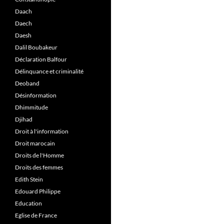
Daach
Daech
Daesh
Dalil Boubakeur
Déclaration Balfour
Délinquance et criminalité
Deoband
Désinformation
Dhimmitude
Djihad
Droit à l'information
Droit marocain
Droits de l'Homme
Droits des femmes
Edith Stein
Edouard Philippe
Education
Eglise de France