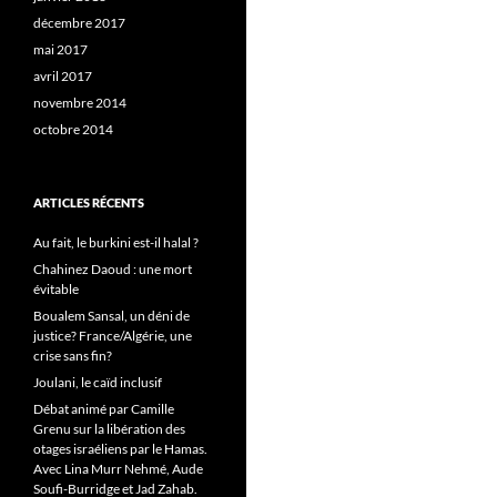
décembre 2017
mai 2017
avril 2017
novembre 2014
octobre 2014
ARTICLES RÉCENTS
Au fait, le burkini est-il halal ?
Chahinez Daoud : une mort
évitable
Boualem Sansal, un déni de
justice? France/Algérie, une
crise sans fin?
Joulani, le caïd inclusif
Débat animé par Camille
Grenu sur la libération des
otages israéliens par le Hamas.
Avec Lina Murr Nehmé, Aude
Soufi-Burridge et Jad Zahab.