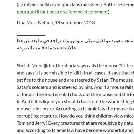
(Le même cheikh explique dans ma vidéo « Battre les femm
pourquoi il faut battre sa femme et comment
).
Lina Murr Nehmé, 18 septembre 2018
________________
لمنجد وهو يدعو لقتل ميكي ماوس. وقد تراجع في ما بعد عن هذا
الادعاء عندما « قامت الصرخة »
_________________________
Sheikh Munajjid: « The sharia says calls the mouse “little 
and says it is permissible to kill it in all cases. It says tha
set fire to the house and are steered by Satan. The mouse 
Satan’s soldiers and is steered by him. And if a mouse falls
of food, if the food is solid chuck out the mouse and the 
it. And if it is liquid you should chuck out the whole thing
mouse is im-pu-re. According to Islamic law the mouse is a
corrupting creature. How do you think children view mice
Tom and Jerry? Every creatures that are repulsive by natur
and according to Islamic law have become wonderful and 