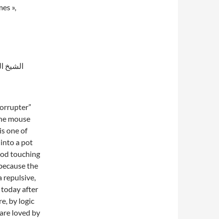
es »,
الشيخ ا
corrupter”
t the mouse
is one of
 into a pot
food touching
 because the
 repulsive,
 today after
e, by logic
are loved by