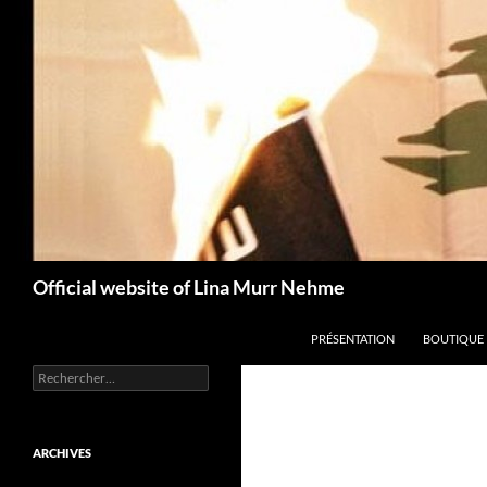
Aller
au
contenu
Recherche
Official website of Lina Murr Nehme
PRÉSENTATION
BOUTIQUE
Rechercher :
ARCHIVES