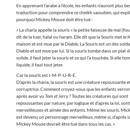
En apprenant l’arabe à l’école, les enfants n’auront plus b
traduction pour comprendre ce cheikh saoudien, qui expl
pourquoi Mickey Mouse doit être tué :
« La charia appelle la souris « la petite faiseuse de mal [fou
dit de la tuer, halal ou haram. Elle dit que la Souris met le f
maison et est mue par le Diable. La Souris est un des sold
Diable et est mue par l
ui. Si la souris tombe dans un plat 
solide, il faut jeter la souris et ce qui l’a touchée. Si elle 
liquide, il faut tout jeter.
Car la souris est I-M-P-U-R-E.
D’après la charia, la souris est une créature repoussante e
corruptrice. Comment croyez-vous que les enfants verront
après avoir vu
Tom et Jerry
? Toutes les créatures qui sont
repoussantes par nature, par logique et d’après la loi, so
merveilleuses et aimée des enfants. Même les souris. Mi
est devenu un personnage merveilleux, même si, d’après la
Mickey Mouse devrait être tué dans tous les cas. »