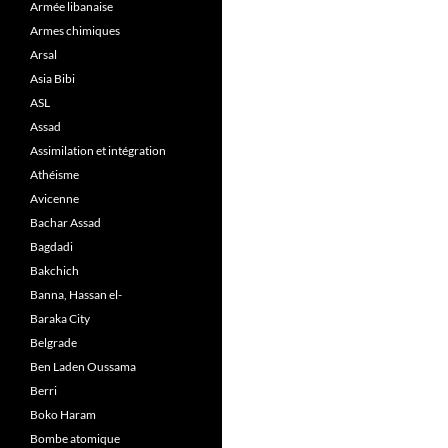
Armée libanaise
Armes chimiques
Arsal
Asia Bibi
ASL
Assad
Assimilation et intégration
Athéisme
Avicenne
Bachar Assad
Bagdadi
Bakchich
Banna, Hassan el-
Baraka City
Belgrade
Ben Laden Oussama
Berri
Boko Haram
Bombe atomique