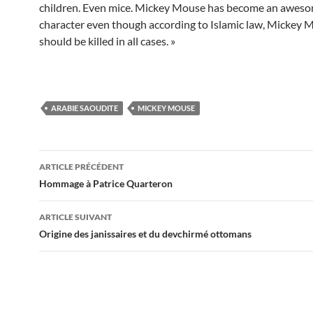
children. Even mice. Mickey Mouse has become an awes
character even though according to Islamic law, Mickey 
should be killed in all cases. »
ARABIE SAOUDITE
MICKEY MOUSE
Navigation
ARTICLE PRÉCÉDENT
des
Hommage à Patrice Quarteron
articles
ARTICLE SUIVANT
Origine des janissaires et du devchirmé ottomans