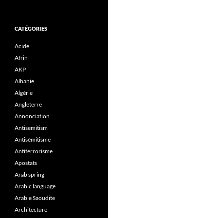
CATÉGORIES
Acide
Afrin
AKP
Albanie
Algérie
Angleterre
Annonciation
Antisemitism
Antisémitisme
Antiterrorisme
Apostats
Arab spring
Arabic language
Arabie Saoudite
Architecture