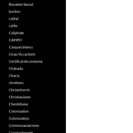
Boualem Sansal
burkini
califat
calife
Caliphate
CAPJPO
Casques blancs
Ce qu'ils cachent
Certificat de coutume
Chahada
Charia
chrétiens
Christchurch
Christianisme
Clientélisme
Colonisation
Colonization
Communautarisme
Constantinople