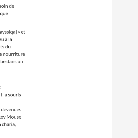
esoin de
ique
ayssiqa] » et
eu à la
ats du
de nourriture
tombe dans un
t
 la souris
nt devenues
ckey Mouse
 charia,