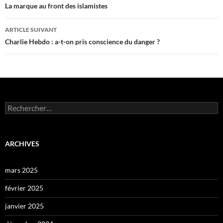
des
La marque au front des islamistes
articles
ARTICLE SUIVANT
Charlie Hebdo : a-t-on pris conscience du danger ?
Rechercher :
ARCHIVES
mars 2025
février 2025
janvier 2025