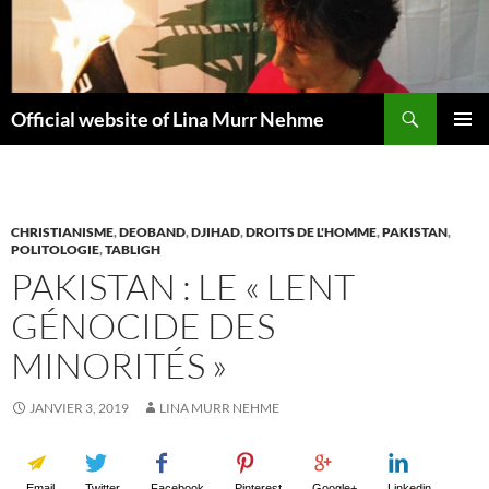
Aller
au
contenu
Recherche
Official website of Lina Murr Nehme
MENU
PRINCI
CHRISTIANISME
,
DEOBAND
,
DJIHAD
,
DROITS DE L'HOMME
,
PAKISTAN
,
POLITOLOGIE
,
TABLIGH
PAKISTAN : LE « LENT
GÉNOCIDE DES
MINORITÉS »
JANVIER 3, 2019
LINA MURR NEHME
Email
Twitter
Facebook
Pinterest
Google+
Linkedin