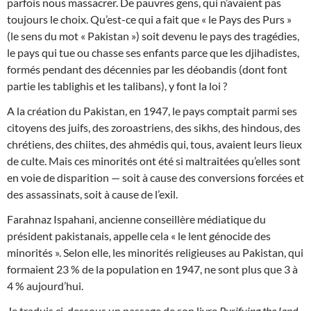
parfois nous massacrer. De pauvres gens, qui n’avaient pas
toujours le choix. Qu’est-ce qui a fait que « le Pays des Purs »
(le sens du mot « Pakistan ») soit devenu le pays des tragédies,
le pays qui tue ou chasse ses enfants parce que les djihadistes,
formés pendant des décennies par les déobandis (dont font
partie les tablighis et les talibans), y font la loi ?
A la création du Pakistan, en 1947, le pays comptait parmi ses
citoyens des juifs, des zoroastriens, des sikhs, des hindous, des
chrétiens, des chiites, des ahmédis qui, tous, avaient leurs lieux
de culte. Mais ces minorités ont été si maltraitées qu’elles sont
en voie de disparition — soit à cause des conversions forcées et
des assassinats, soit à cause de l’exil.
Farahnaz Ispahani, ancienne conseillère médiatique du
président pakistanais, appelle cela « le lent génocide des
minorités ». Selon elle, les minorités religieuses au Pakistan, qui
formaient 23 % de la population en 1947, ne sont plus que 3 à
4 % aujourd’hui.
Je traduis ci-dessous un passage de son livre
Purifying the land