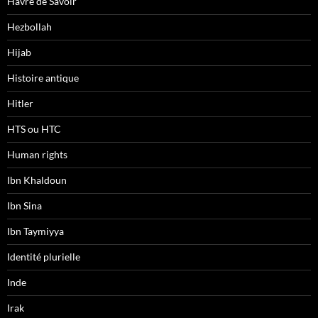
Havre de Savoir
Hezbollah
Hijab
Histoire antique
Hitler
HTS ou HTC
Human rights
Ibn Khaldoun
Ibn Sina
Ibn Taymiyya
Identité plurielle
Inde
Irak