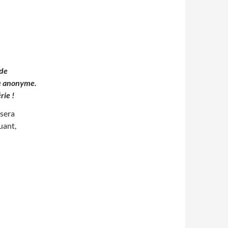
 de
e anonyme.
rie !
 sera
tuant,