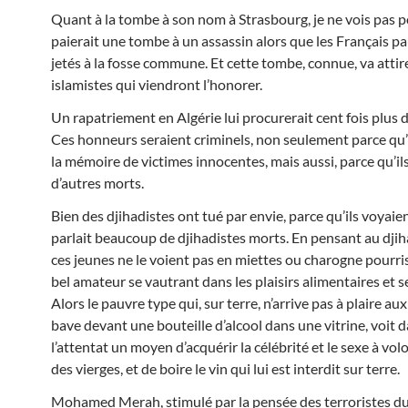
Quant à la tombe à son nom à Strasbourg, je ne vois pas 
paierait une tombe à un assassin alors que les Français p
jetés à la fosse commune. Et cette tombe, connue, va attire
islamistes qui viendront l’honorer.
Un rapatriement en Algérie lui procurerait cent fois plus
Ces honneurs seraient criminels, non seulement parce qu’i
la mémoire de victimes innocentes, mais aussi, parce qu’i
d’autres morts.
Bien des djihadistes ont tué par envie, parce qu’ils voyaie
parlait beaucoup de djihadistes morts. En pensant au djih
ces jeunes ne le voient pas en miettes ou charogne pourri
bel amateur se vautrant dans les plaisirs alimentaires et s
Alors le pauvre type qui, sur terre, n’arrive pas à plaire aux 
bave devant une bouteille d’alcool dans une vitrine, voit 
l’attentat un moyen d’acquérir la célébrité et le sexe à vol
des vierges, et de boire le vin qui lui est interdit sur terre.
Mohamed Merah, stimulé par la pensée des terroristes d