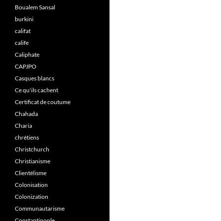
Boualem Sansal
burkini
califat
calife
Caliphate
CAPJPO
Casques blancs
Ce qu'ils cachent
Certificat de coutume
Chahada
Charia
chrétiens
Christchurch
Christianisme
Clientélisme
Colonisation
Colonization
Communautarisme
Constantinople