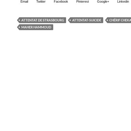
Email
Twitter
Facebook
Pinterest
Google+
Linkedin
ATTENTAT DE STRASBOURG
ATTENTAT-SUICIDE
CHÉRIF CHEK
MAHER HAMMOUD