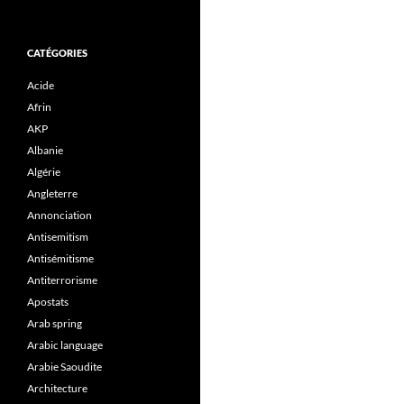
CATÉGORIES
Acide
Afrin
AKP
Albanie
Algérie
Angleterre
Annonciation
Antisemitism
Antisémitisme
Antiterrorisme
Apostats
Arab spring
Arabic language
Arabie Saoudite
Architecture