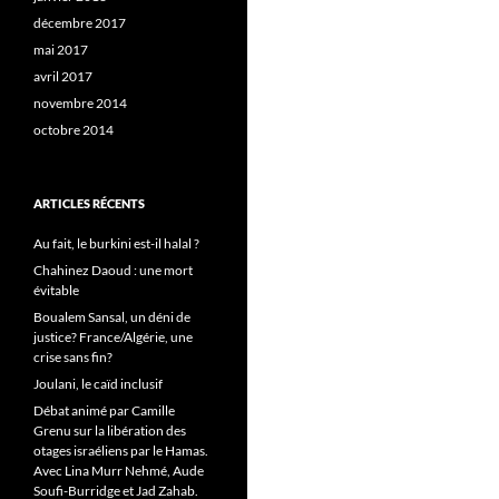
décembre 2017
mai 2017
avril 2017
novembre 2014
octobre 2014
ARTICLES RÉCENTS
Au fait, le burkini est-il halal ?
Chahinez Daoud : une mort
évitable
Boualem Sansal, un déni de
justice? France/Algérie, une
crise sans fin?
Joulani, le caïd inclusif
Débat animé par Camille
Grenu sur la libération des
otages israéliens par le Hamas.
Avec Lina Murr Nehmé, Aude
Soufi-Burridge et Jad Zahab.