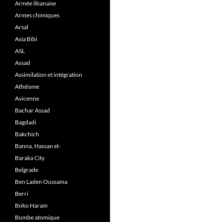
Armée libanaise
Armes chimiques
Arsal
Asia Bibi
ASL
Assad
Assimilation et intégration
Athéisme
Avicenne
Bachar Assad
Bagdadi
Bakchich
Banna, Hassan el-
Baraka City
Belgrade
Ben Laden Oussama
Berri
Boko Haram
Bombe atomique