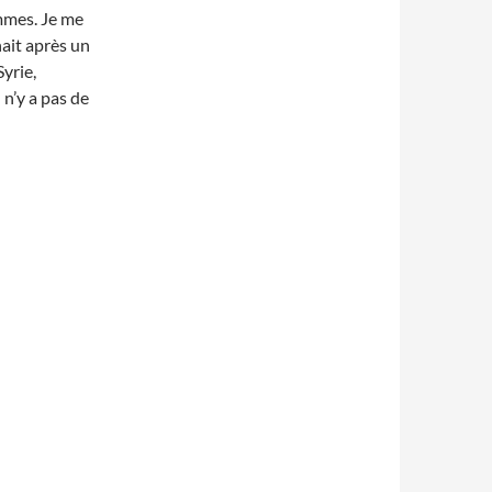
emmes. Je me
nait après un
yrie,
l n’y a pas de