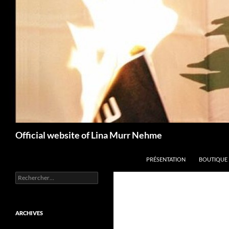
Aller
au
contenu
Recherche
Official website of Lina Murr Nehme
PRÉSENTATION
BOUTIQUE
Rechercher :
ARCHIVES