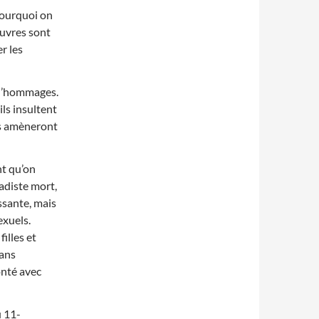
pourquoi on
auvres sont
r les
 d’hommages.
ls insultent
ls amèneront
nt qu’on
adiste mort,
ssante, mais
exuels.
filles et
dans
onté avec
u 11-