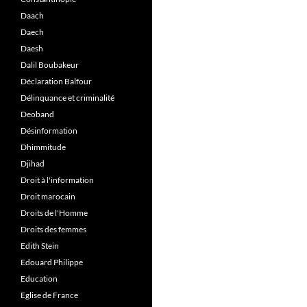
Daach
Daech
Daesh
Dalil Boubakeur
Déclaration Balfour
Délinquance et criminalité
Deoband
Désinformation
Dhimmitude
Djihad
Droit à l'information
Droit marocain
Droits de l'Homme
Droits des femmes
Edith Stein
Edouard Philippe
Education
Eglise de France