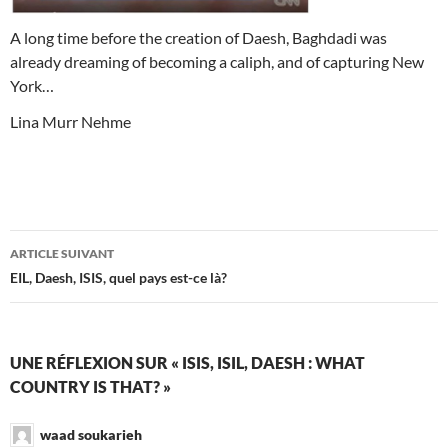
A long time before the creation of Daesh, Baghdadi was
already dreaming of becoming a caliph, and of capturing New
York…
Lina Murr Nehme
Navigation
ARTICLE SUIVANT
des
EIL, Daesh, ISIS, quel pays est-ce là?
articles
UNE RÉFLEXION SUR « ISIS, ISIL, DAESH : WHAT
COUNTRY IS THAT? »
waad soukarieh