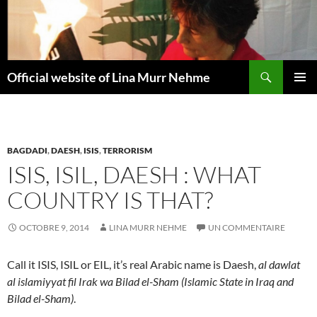
Aller
au
contenu
Recherche
Official website of Lina Murr Nehme
MENU
PRINCI
BAGDADI
,
DAESH
,
ISIS
,
TERRORISM
ISIS, ISIL, DAESH : WHAT
COUNTRY IS THAT?
OCTOBRE 9, 2014
LINA MURR NEHME
UN COMMENTAIRE
Call it ISIS, ISIL or EIL, it’s real Arabic name is Daesh,
al dawlat
al islamiyyat fil Irak wa Bilad el-Sham (Islamic State in Iraq and
Bilad el-Sham)
.