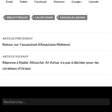
Email
Twitter
Facebook
Pinterest
Google+
Linkedin
BIBLIOTHÈQUES
CALIFE OMAR
HASSAN AL-BANNA
Navigation
ARTICLE PRÉCÉDENT
des
Retour sur l’assassinat d’Ameziane Mehenni
articles
ARTICLE SUIVANT
Réponse à Nader Allouche: Al-Azhar n’a pas à décider pour les
chrétiens d’Orient
Rechercher :