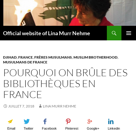
Aller
au
contenu
Recherche
Official website of Lina Murr Nehme
MENU
PRINCI
DJIHAD
,
FRANCE
,
FRÈRES MUSULMANS
,
MUSLIM BROTHERHOOD
,
MUSULMANS DE FRANCE
POURQUOI ON BRÛLE DES
BIBLIOTHÈQUES EN
FRANCE
JUILLET 7, 2018
LINA MURR NEHME
Email
Twitter
Facebook
Pinterest
Google+
Linkedin