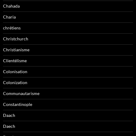
Chahada
Charia
chrétiens
Christchurch
Christianisme
Clientélisme
Colonisation
Colonization
Communautarisme
Constantinople
Daach
Daech