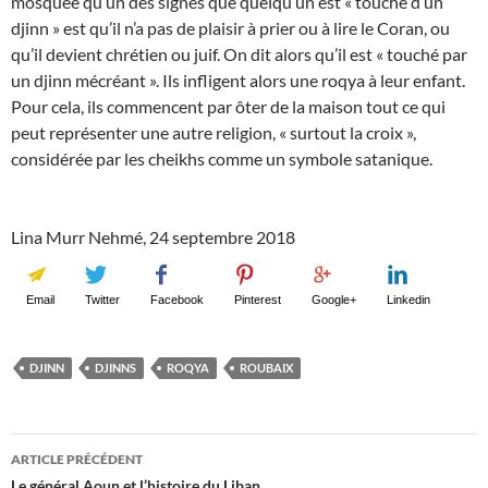
mosquée qu’un des signes que quelqu’un est « touché d’un
djinn » est qu’il n’a pas de plaisir à prier ou à lire le Coran, ou
qu’il devient chrétien ou juif. On dit alors qu’il est « touché par
un djinn mécréant ». Ils infligent alors une roqya à leur enfant.
Pour cela, ils commencent par ôter de la maison tout ce qui
peut représenter une autre religion, « surtout la croix »,
considérée par les cheikhs comme un symbole satanique.
Lina Murr Nehmé, 24 septembre 2018
Email
Twitter
Facebook
Pinterest
Google+
Linkedin
DJINN
DJINNS
ROQYA
ROUBAIX
Navigation
ARTICLE PRÉCÉDENT
Le général Aoun et l’histoire du Liban