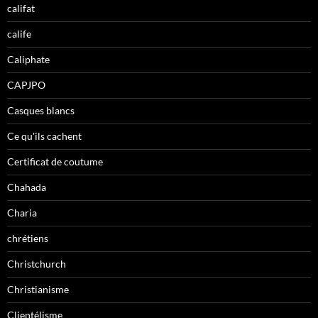
califat
calife
Caliphate
CAPJPO
Casques blancs
Ce qu'ils cachent
Certificat de coutume
Chahada
Charia
chrétiens
Christchurch
Christianisme
Clientélisme