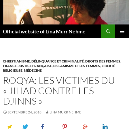
Aller
au
contenu
Recherche
Official website of Lina Murr Nehme
MENU
PRINCI
CHRISTIANISME
,
DÉLINQUANCE ET CRIMINALITÉ
,
DROITS DES FEMMES
,
FRANCE
,
JUSTICE FRANÇAISE
,
L'ISLAMISME ET LES FEMMES
,
LIBERTÉ
RELIGIEUSE
,
MÉDECINE
ROQYA: LES VICTIMES DU
« JIHAD CONTRE LES
DJINNS »
SEPTEMBRE 24, 2018
LINA MURR NEHME