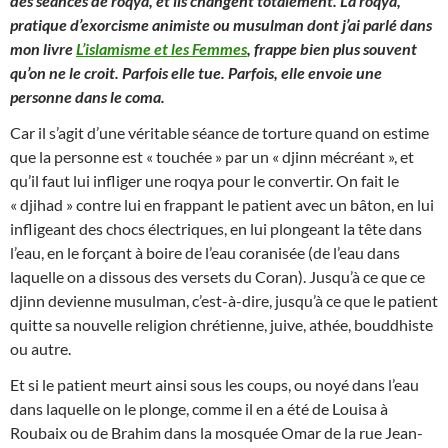
des séances de roqya, et ils changent totalement. La roqya,
pratique d’exorcisme animiste ou musulman dont j’ai parlé dans
mon livre
L’islamisme et les Femmes
, frappe bien plus souvent
qu’on ne le croit. Parfois elle tue. Parfois, elle envoie une
personne dans le coma.
Car il s’agit d’une véritable séance de torture quand on estime
que la personne est « touchée » par un « djinn mécréant », et
qu’il faut lui infliger une roqya pour le convertir. On fait le
« djihad » contre lui en frappant le patient avec un bâton, en lui
infligeant des chocs électriques, en lui plongeant la tête dans
l’eau, en le forçant à boire de l’eau coranisée (de l’eau dans
laquelle on a dissous des versets du Coran). Jusqu’à ce que ce
djinn devienne musulman, c’est-à-dire, jusqu’à ce que le patient
quitte sa nouvelle religion chrétienne, juive, athée, bouddhiste
ou autre.
Et si le patient meurt ainsi sous les coups, ou noyé dans l’eau
dans laquelle on le plonge, comme il en a été de Louisa à
Roubaix ou de Brahim dans la mosquée Omar de la rue Jean-