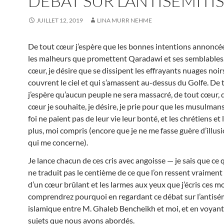
DÉBAT SUR L’ANTISÉMITI
JUILLET 12, 2019
LINA MURR NEHME
De tout cœur j’espère que les bonnes intentions annoncée
les malheurs que promettent Qaradawi et ses semblables
cœur, je désire que se dissipent les effrayants nuages noir
couvrent le ciel et qui s’amassent au-dessus du Golfe. De 
j’espère qu’aucun peuple ne sera massacré, de tout cœur, 
cœur je souhaite, je désire, je prie pour que les musulma
foi ne paient pas de leur vie leur bonté, et les chrétiens et 
plus, moi compris (encore que je ne me fasse guère d’illus
qui me concerne).
Je lance chacun de ces cris avec angoisse — je sais que ce q
ne traduit pas le centième de ce que l’on ressent vraiment
d’un cœur brûlant et les larmes aux yeux que j’écris ces m
comprendrez pourquoi en regardant ce débat sur l’antisé
islamique entre M. Ghaleb Bencheikh et moi, et en voyant
sujets que nous avons abordés.