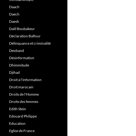
Daach
Daech
Daesh
Dalil Boubakeur
Déclaration Balfour
Délinquance et criminalité
Deoband
Désinformation
Dhimmitude
Djihad
Droit à l'information
Droit marocain
Droits de l'Homme
Droits des femmes
Edith Stein
Edouard Philippe
Education
Eglise de France