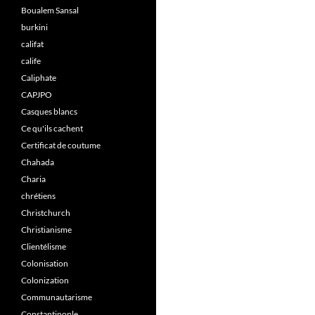
Boualem Sansal
burkini
califat
calife
Caliphate
CAPJPO
Casques blancs
Ce qu'ils cachent
Certificat de coutume
Chahada
Charia
chrétiens
Christchurch
Christianisme
Clientélisme
Colonisation
Colonization
Communautarisme
Constantinople