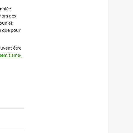
emblée
u nom des
oun et
on que pour
euvent être
isemitisme-