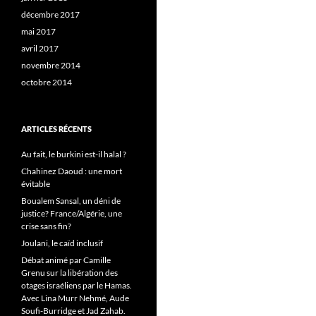
décembre 2017
mai 2017
avril 2017
novembre 2014
octobre 2014
ARTICLES RÉCENTS
Au fait, le burkini est-il halal ?
Chahinez Daoud : une mort
évitable
Boualem Sansal, un déni de
justice? France/Algérie, une
crise sans fin?
Joulani, le caïd inclusif
Débat animé par Camille
Grenu sur la libération des
otages israéliens par le Hamas.
Avec Lina Murr Nehmé, Aude
Soufi-Burridge et Jad Zahab.