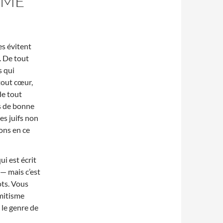
SME
s évitent
. De tout
s qui
tout cœur,
de tout
ns de bonne
les juifs non
ions en ce
ui est écrit
 — mais c’est
ots. Vous
mitisme
 le genre de