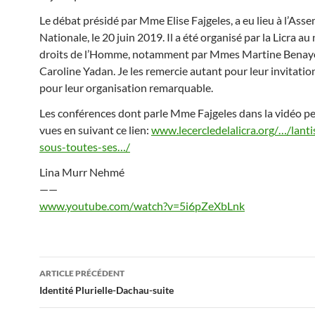
Le débat présidé par Mme Elise Fajgeles, a eu lieu à l’Ass
Nationale, le 20 juin 2019. Il a été organisé par la Licra a
droits de l’Homme, notamment par Mmes Martine Benay
Caroline Yadan. Je les remercie autant pour leur invitati
pour leur organisation remarquable.
Les conférences dont parle Mme Fajgeles dans la vidéo p
vues en suivant ce lien:
www.lecercledelalicra.org/…/lant
sous-toutes-ses…/
Lina Murr Nehmé
——
www.youtube.com/watch?v=5i6pZeXbLnk
Navigation
ARTICLE PRÉCÉDENT
des
Identité Plurielle-Dachau-suite