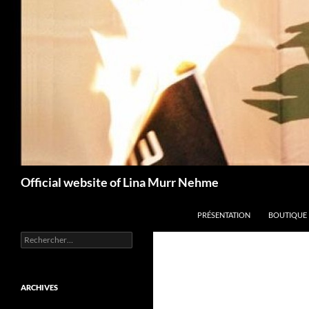
Aller
au
contenu
Recherche
Official website of Lina Murr Nehme
PRÉSENTATION
BOUTIQUE
Rechercher :
ARCHIVES