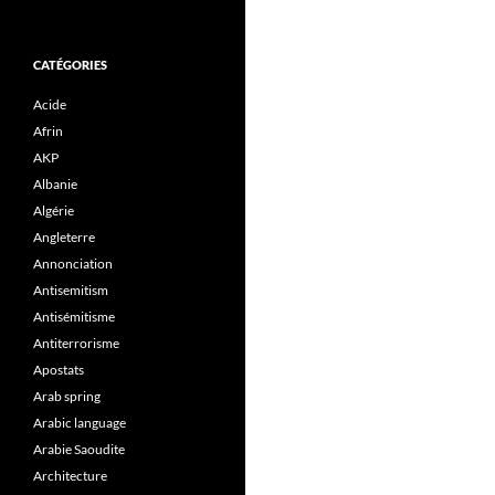
CATÉGORIES
Acide
Afrin
AKP
Albanie
Algérie
Angleterre
Annonciation
Antisemitism
Antisémitisme
Antiterrorisme
Apostats
Arab spring
Arabic language
Arabie Saoudite
Architecture