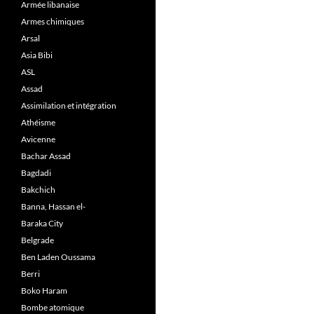
Armée libanaise
Armes chimiques
Arsal
Asia Bibi
ASL
Assad
Assimilation et intégration
Athéisme
Avicenne
Bachar Assad
Bagdadi
Bakchich
Banna, Hassan el-
Baraka City
Belgrade
Ben Laden Oussama
Berri
Boko Haram
Bombe atomique