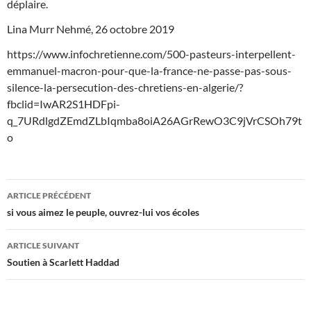
déplaire.
Lina Murr Nehmé, 26 octobre 2019
https://www.infochretienne.com/500-pasteurs-interpellent-
emmanuel-macron-pour-que-la-france-ne-passe-pas-sous-
silence-la-persecution-des-chretiens-en-algerie/?
fbclid=IwAR2S1HDFpi-
q_7URdlgdZEmdZLbIqmba8oiA26AGrRewO3C9jVrCSOh79t
o
Navigation
ARTICLE PRÉCÉDENT
des
si vous aimez le peuple, ouvrez-lui vos écoles
articles
ARTICLE SUIVANT
Soutien à Scarlett Haddad