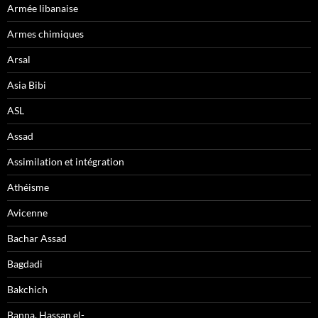
Armée libanaise
Armes chimiques
Arsal
Asia Bibi
ASL
Assad
Assimilation et intégration
Athéisme
Avicenne
Bachar Assad
Bagdadi
Bakchich
Banna, Hassan el-