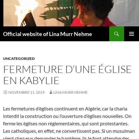
Aller
au
contenu
Recherche
Official website of Lina Murr Nehme
MENU
PRINCI
UNCATEGORIZED
FERMETURE D’UNE ÉGLISE
EN KABYLIE
NOVEMBRE 11, 2019
LINA MURR NEHME
Les fermetures d’églises continuent en Algérie, car la charia
interdit la construction ou l’ouverture d’églises nouvelles. On
ferme les églises non réglementaires, qui sont protestantes.
Les catholiques, en effet, ne convertissent pas. Si un musulman
vient chez eux demander le baptême, ils le font attendre des