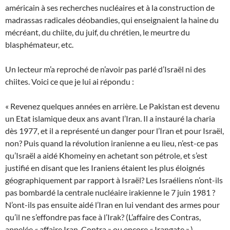
américain à ses recherches nucléaires et à la construction de
madrassas radicales déobandies, qui enseignaient la haine du
mécréant, du chiite, du juif, du chrétien, le meurtre du
blasphémateur, etc.
Un lecteur m’a reproché de n’avoir pas parlé d’Israël ni des
chiites. Voici ce que je lui ai répondu :
« Revenez quelques années en arrière. Le Pakistan est devenu
un Etat islamique deux ans avant l’Iran. Il a instauré la charia
dès 1977, et il a représenté un danger pour l’Iran et pour Israël,
non? Puis quand la révolution iranienne a eu lieu, n’est-ce pas
qu’Israël a aidé Khomeiny en achetant son pétrole, et s’est
justifié en disant que les Iraniens étaient les plus éloignés
géographiquement par rapport à Israël? Les Israéliens n’ont-ils
pas bombardé la centrale nucléaire irakienne le 7 juin 1981 ?
N’ont-ils pas ensuite aidé l’Iran en lui vendant des armes pour
qu’il ne s’effondre pas face à l’Irak? (L’affaire des Contras,
appelée « affaire Iran-Contra » ou encore « Irangate ».)