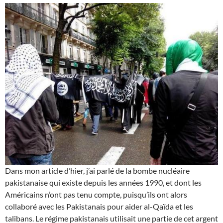
Dans mon article d’hier, j’ai parlé de la bombe nucléaire
pakistanaise qui existe depuis les années 1990, et dont les
Américains n’ont pas tenu compte, puisqu’ils ont alors
collaboré avec les Pakistanais pour aider al-Qaïda et les
talibans. Le régime pakistanais utilisait une partie de cet argent