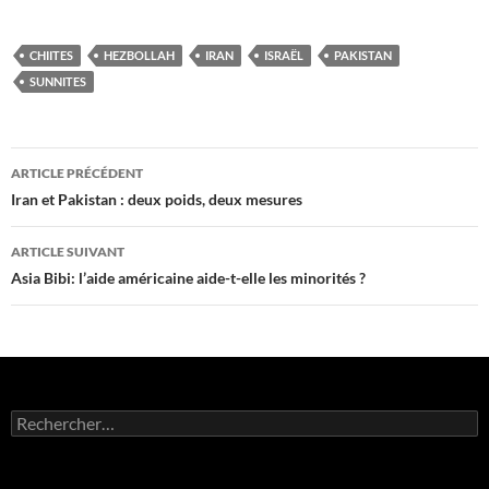
CHIITES
HEZBOLLAH
IRAN
ISRAËL
PAKISTAN
SUNNITES
Navigation
ARTICLE PRÉCÉDENT
des
Iran et Pakistan : deux poids, deux mesures
articles
ARTICLE SUIVANT
Asia Bibi: l’aide américaine aide-t-elle les minorités ?
Rechercher :