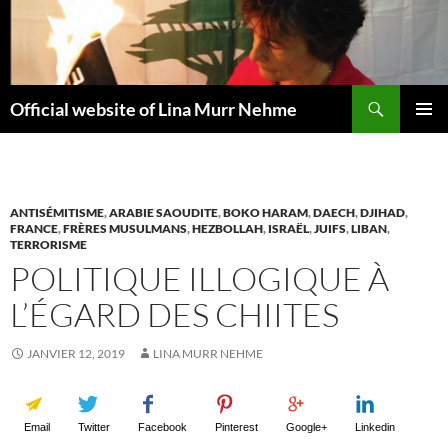
Aller
au
contenu
Recherche
Official website of Lina Murr Nehme
MENU
PRINCI
ANTISÉMITISME
,
ARABIE SAOUDITE
,
BOKO HARAM
,
DAECH
,
DJIHAD
,
FRANCE
,
FRÈRES MUSULMANS
,
HEZBOLLAH
,
ISRAËL
,
JUIFS
,
LIBAN
,
TERRORISME
POLITIQUE ILLOGIQUE À
L’ÉGARD DES CHIITES
JANVIER 12, 2019
LINA MURR NEHME
Email
Twitter
Facebook
Pinterest
Google+
Linkedin