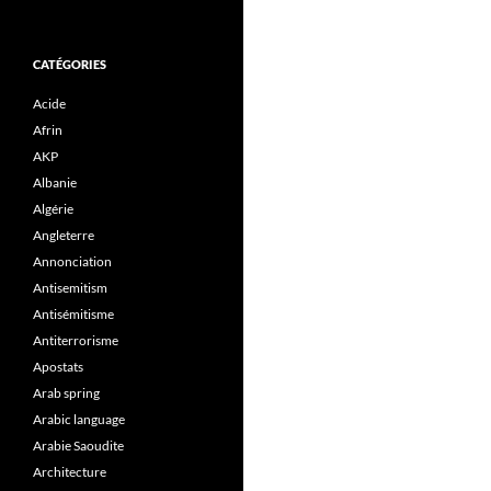
CATÉGORIES
Acide
Afrin
AKP
Albanie
Algérie
Angleterre
Annonciation
Antisemitism
Antisémitisme
Antiterrorisme
Apostats
Arab spring
Arabic language
Arabie Saoudite
Architecture