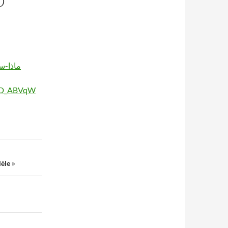
D
xD_ABVqW
èle »