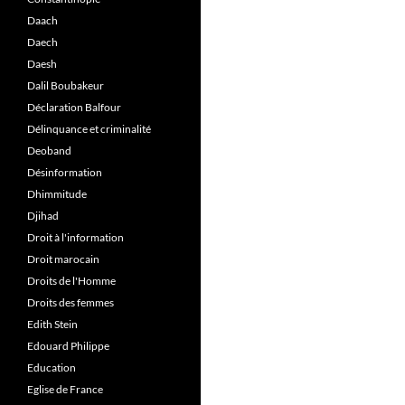
Daach
Daech
Daesh
Dalil Boubakeur
Déclaration Balfour
Délinquance et criminalité
Deoband
Désinformation
Dhimmitude
Djihad
Droit à l'information
Droit marocain
Droits de l'Homme
Droits des femmes
Edith Stein
Edouard Philippe
Education
Eglise de France