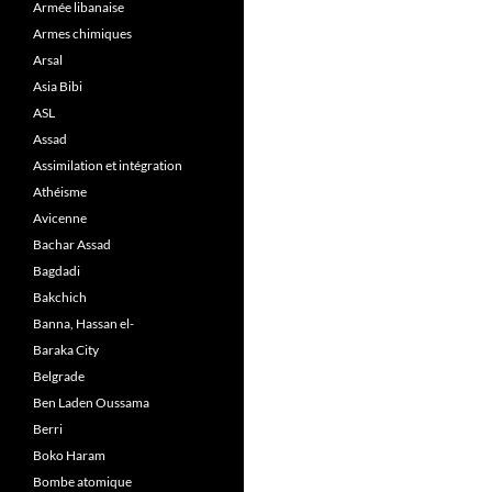
Armée libanaise
Armes chimiques
Arsal
Asia Bibi
ASL
Assad
Assimilation et intégration
Athéisme
Avicenne
Bachar Assad
Bagdadi
Bakchich
Banna, Hassan el-
Baraka City
Belgrade
Ben Laden Oussama
Berri
Boko Haram
Bombe atomique