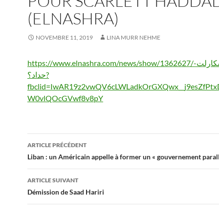
POUR SCARLETT HADDA
(ELNASHRA)
NOVEMBRE 11, 2019
LINA MURR NEHME
https://www.elnashra.com/news/show/1362627/ماذا-سكارلت-
حداد؟?
fbclid=IwAR19z2vwQV6cLWLadkOrGXQwx__j9esZfPt
W0vlQOcGVwf8v8pY
Navigation
ARTICLE PRÉCÉDENT
des
Liban : un Américain appelle à former un « gouvernement parall
articles
ARTICLE SUIVANT
Démission de Saad Hariri