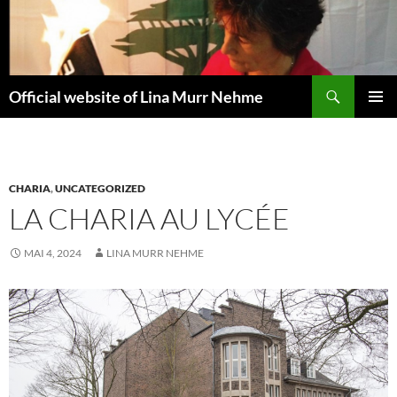
Aller
au
contenu
Recherche
Official website of Lina Murr Nehme
MENU
PRINCI
CHARIA
,
UNCATEGORIZED
LA CHARIA AU LYCÉE
MAI 4, 2024
LINA MURR NEHME