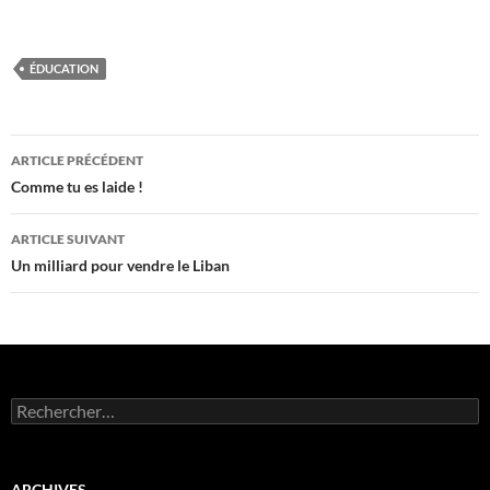
ÉDUCATION
Navigation
ARTICLE PRÉCÉDENT
des
Comme tu es laide !
articles
ARTICLE SUIVANT
Un milliard pour vendre le Liban
Rechercher :
ARCHIVES