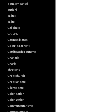
Boualem Sansal
burkini
califat
calife
Caliphate
CAPJPO
Casques blancs
Ce qu'ils cachent
Certificat de coutume
Chahada
Charia
chrétiens
Christchurch
Christianisme
Clientélisme
Colonisation
Colonization
Communautarisme
Constantinople