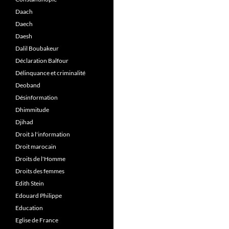
Daach
Daech
Daesh
Dalil Boubakeur
Déclaration Balfour
Délinquance et criminalité
Deoband
Désinformation
Dhimmitude
Djihad
Droit à l'information
Droit marocain
Droits de l'Homme
Droits des femmes
Edith Stein
Edouard Philippe
Education
Eglise de France