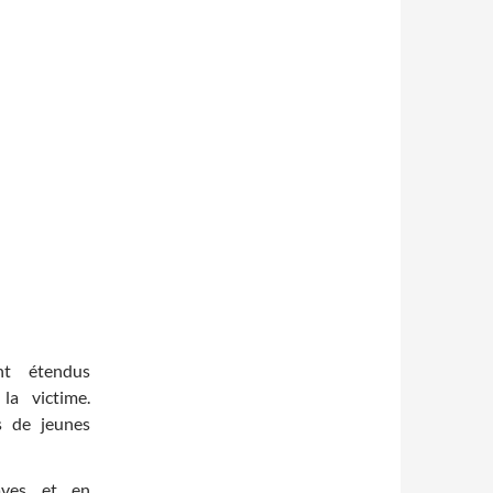
nt étendus
la victime.
s de jeunes
laves et en