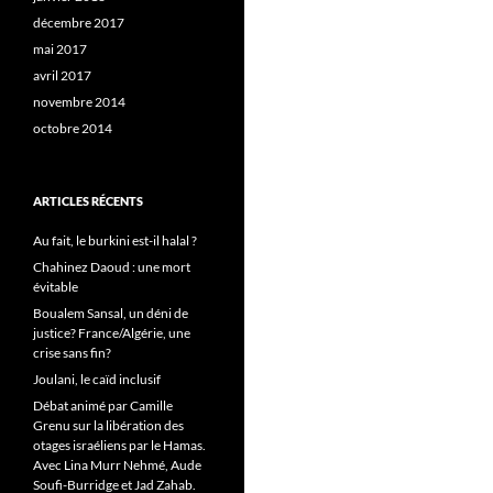
décembre 2017
mai 2017
avril 2017
novembre 2014
octobre 2014
ARTICLES RÉCENTS
Au fait, le burkini est-il halal ?
Chahinez Daoud : une mort
évitable
Boualem Sansal, un déni de
justice? France/Algérie, une
crise sans fin?
Joulani, le caïd inclusif
Débat animé par Camille
Grenu sur la libération des
otages israéliens par le Hamas.
Avec Lina Murr Nehmé, Aude
Soufi-Burridge et Jad Zahab.