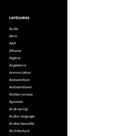
CATÉGORIES
Acide
Afrin
AKP
Albanie
Algérie
Angleterre
Annonciation
Antisemitism
Antisémitisme
Antiterrorisme
Apostats
Arab spring
Arabic language
Arabie Saoudite
Architecture