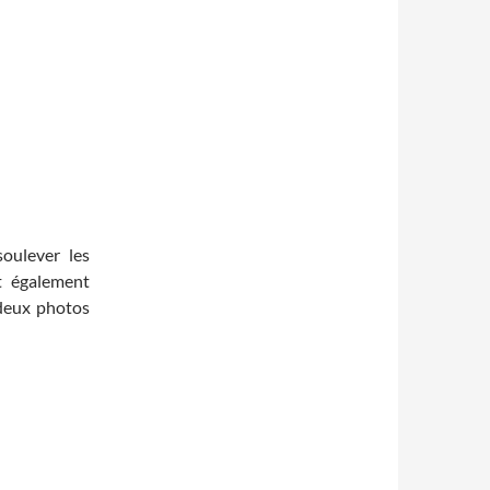
oulever les
t également
 deux photos