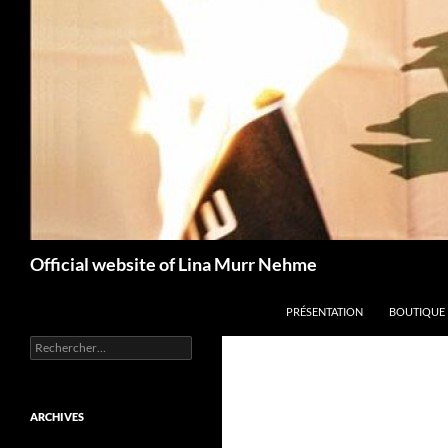
Aller
au
contenu
Recherche
Official website of Lina Murr Nehme
PRÉSENTATION
BOUTIQUE
Rechercher :
ARCHIVES