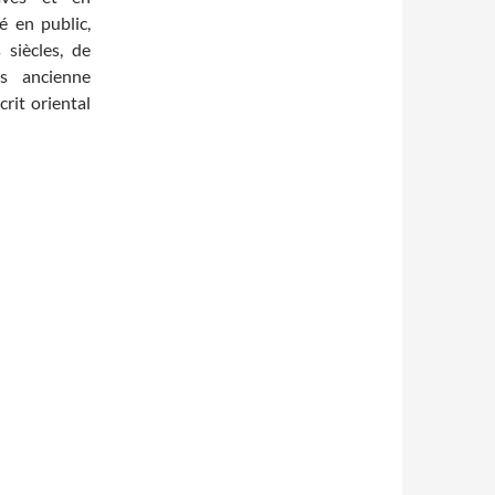
é en public,
 siècles, de
us ancienne
rit oriental