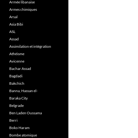
Armée libanaise
Armes chimiques
Arsal
Asia Bibi
ASL
Assad
Assimilation et intégration
Athéisme
Avicenne
Bachar Assad
Bagdadi
Bakchich
Banna, Hassan el-
Baraka City
Belgrade
Ben Laden Oussama
Berri
Boko Haram
Bombe atomique