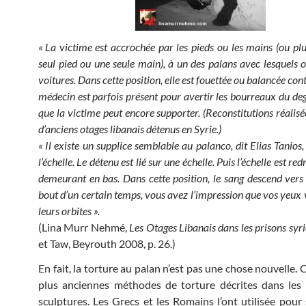
« La victime est accrochée par les pieds ou les mains (ou pl
seul pied ou une seule main), à un des palans avec lesquels o
voitures. Dans cette position, elle est fouettée ou balancée con
médecin est parfois présent pour avertir les bourreaux du deg
que la victime peut encore supporter. (Reconstitutions réalisé
d’anciens otages libanais détenus en Syrie.)
« Il existe un supplice semblable au palanco, dit Elias Tanios, 
l’échelle. Le détenu est lié sur une échelle. Puis l’échelle est red
demeurant en bas. Dans cette position, le sang descend vers l
bout d’un certain temps, vous avez l’impression que vos yeux v
leurs orbites ».
(Lina Murr Nehmé,
Les Otages Libanais dans les prisons syri
et Taw, Beyrouth 2008, p. 26.)
En fait, la torture au palan n’est pas une chose nouvelle. 
plus anciennes méthodes de torture décrites dans les l
sculptures. Les Grecs et les Romains l’ont utilisée pour 