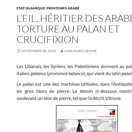
ETAT ISLAMIQUE
,
PRINTEMPS ARABE
L’EIL, HÉRITIER DES ARAB
TORTURE AU PALAN ET
CRUCIFIXION
NOVEMBRE 18, 2014
LINA MURR NEHME
Les Libanais, les Syriens, les Palestiniens donnent au p
italien,
palanco
(prononcé
balanco
), qui vient du latin
pala
Le palan est une des machines utilisées, dans l’Antiquité
les gros blocs de pierre. Le dessin ci-dessous mont
soulevant un bloc de pierre, tel que l’a décrit Vitruve.