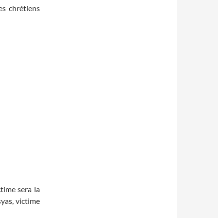
es chrétiens
time sera la
yas, victime