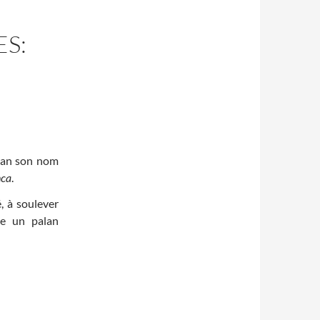
ES:
alan son nom
nca
.
, à soulever
re un palan