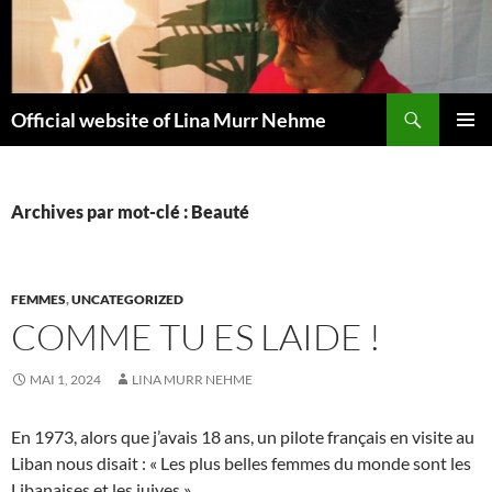
Aller
au
contenu
Recherche
Official website of Lina Murr Nehme
MENU
PRINCI
Archives par mot-clé : Beauté
FEMMES
,
UNCATEGORIZED
COMME TU ES LAIDE !
MAI 1, 2024
LINA MURR NEHME
En 1973, alors que j’avais 18 ans, un pilote français en visite au
Liban nous disait : « Les plus belles femmes du monde sont les
Libanaises et les juives ».