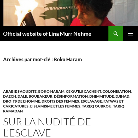
Aller
au
contenu
Recherche
Official website of Lina Murr Nehme
MENU
PRINCI
Archives par mot-clé : Boko Haram
ARABIE SAOUDITE
,
BOKO HARAM
,
CE QU'ILS CACHENT
,
COLONISATION
,
DAECH
,
DALIL BOUBAKEUR
,
DÉSINFORMATION
,
DHIMMITUDE
,
DJIHAD
,
DROITS DE L'HOMME
,
DROITS DES FEMMES
,
ESCLAVAGE
,
FATWAS ET
CARICATURES
,
L'ISLAMISME ET LES FEMMES
,
TAREQ OUBROU
,
TARIQ
RAMADAN
SUR LA NUDITÉ DE
L’ESCLAVE