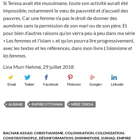
Si Teresa avait été musulmane, toute son activité aurait été
impossible, notamment le vœu de pauvreté et d’accueil des
pauvres. Car une femme n’a pas le droit de donner des
aumônes sans la permission de son mari ou de son père. Et
pour bien d’autres raisons qu’on verra peu à peu dans ma série
« Les femmes et l’islam », et qu’on pourra lire progressivement,
avec les textes et les références, dans mon livre
L’Islamisme et
les femmes.
Lina Murr Nehmé, 29 juillet 2018
Email
Twitter
Facebook
Pinterest
Google+
Linkedin
ALBANIE
EMPIRE OTTOMAN
MÈRE TERESA
BACHAR ASSAD
,
CHRISTIANISME
,
COLONISATION
,
COLONIZATION
,
CONSTANTINOPLE
,
DÉSINFORMATION
,
DHIMMITUDE
,
DJIHAD
,
EMPIRE