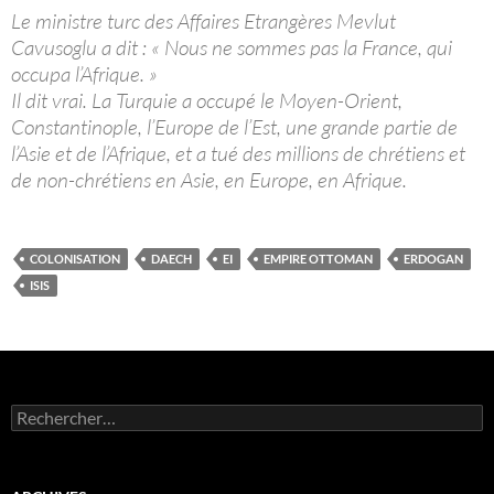
Le ministre turc des Affaires Etrangères Mevlut
Cavusoglu a dit : « Nous ne sommes pas la France, qui
occupa l’Afrique. »
Il dit vrai. La Turquie a occupé le Moyen-Orient,
Constantinople, l’Europe de l’Est, une grande partie de
l’Asie et de l’Afrique, et a tué des millions de chrétiens et
de non-chrétiens en Asie, en Europe, en Afrique.
COLONISATION
DAECH
EI
EMPIRE OTTOMAN
ERDOGAN
ISIS
Rechercher :