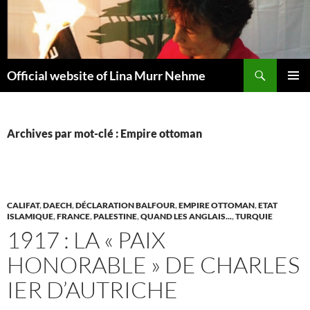
Aller
au
contenu
Recherche
Official website of Lina Murr Nehme
MENU
PRINCI
Archives par mot-clé : Empire ottoman
CALIFAT
,
DAECH
,
DÉCLARATION BALFOUR
,
EMPIRE OTTOMAN
,
ETAT
ISLAMIQUE
,
FRANCE
,
PALESTINE
,
QUAND LES ANGLAIS...
,
TURQUIE
1917 : LA « PAIX
HONORABLE » DE CHARLES
IER D’AUTRICHE