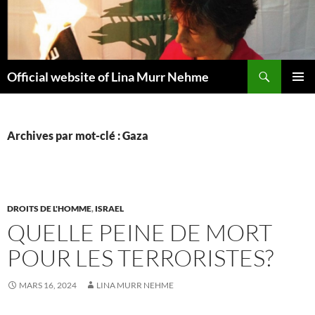
Aller
au
contenu
Recherche
Official website of Lina Murr Nehme
MENU
PRINCI
Archives par mot-clé : Gaza
DROITS DE L'HOMME
,
ISRAEL
QUELLE PEINE DE MORT
POUR LES TERRORISTES?
MARS 16, 2024
LINA MURR NEHME