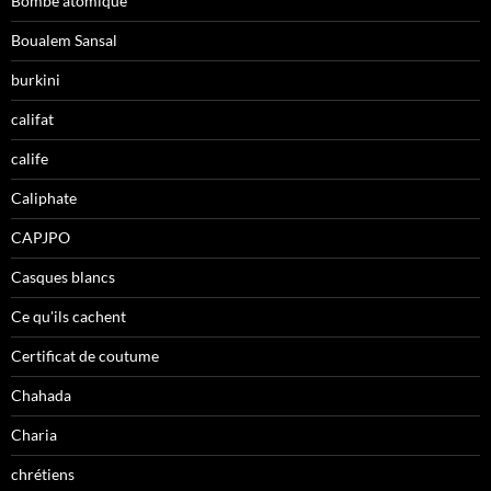
Bombe atomique
Boualem Sansal
burkini
califat
calife
Caliphate
CAPJPO
Casques blancs
Ce qu'ils cachent
Certificat de coutume
Chahada
Charia
chrétiens