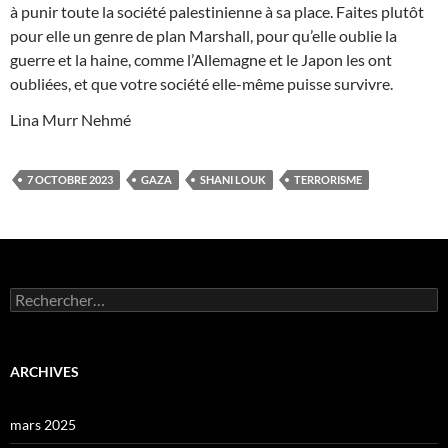
à punir toute la société palestinienne à sa place. Faites plutôt
pour elle un genre de plan Marshall, pour qu’elle oublie la
guerre et la haine, comme l’Allemagne et le Japon les ont
oubliées, et que votre société elle-même puisse survivre.
Lina Murr Nehmé
7 OCTOBRE 2023
GAZA
SHANI LOUK
TERRORISME
Rechercher :
ARCHIVES
mars 2025