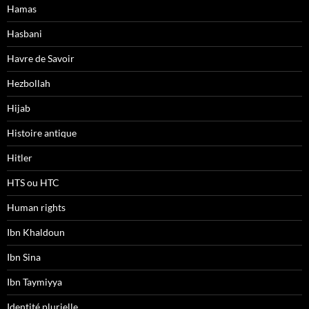
Hamas
Hasbani
Havre de Savoir
Hezbollah
Hijab
Histoire antique
Hitler
HTS ou HTC
Human rights
Ibn Khaldoun
Ibn Sina
Ibn Taymiyya
Identité plurielle