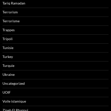
Tariq Ramadan
Terrorism
Terrorisme
Trappes
Tripoli
Tunisie
Turkey
Turquie
Ukraine
Uncategorized
UOIF
Voile islamique
Zineb El Rhazoui