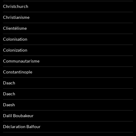
Christchurch
Christianisme
Clientélisme
Colonisation
Colonization
Communautarisme
Constantinople
Daach
Daech
Daesh
Dalil Boubakeur
Déclaration Balfour