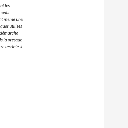
nt les
ments
vant même une
ques utilisés
a démarche
is la presque
e terrible si