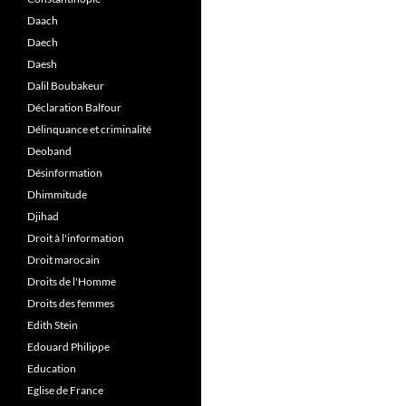
Daach
Daech
Daesh
Dalil Boubakeur
Déclaration Balfour
Délinquance et criminalité
Deoband
Désinformation
Dhimmitude
Djihad
Droit à l'information
Droit marocain
Droits de l'Homme
Droits des femmes
Edith Stein
Edouard Philippe
Education
Eglise de France