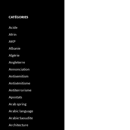
CATÉGORIES
Acide
Afrin
AKP
Albanie
Algérie
Angleterre
Annonciation
Antisemitism
Antisémitisme
Antiterrorisme
Apostats
Arab spring
Arabic language
Arabie Saoudite
Architecture