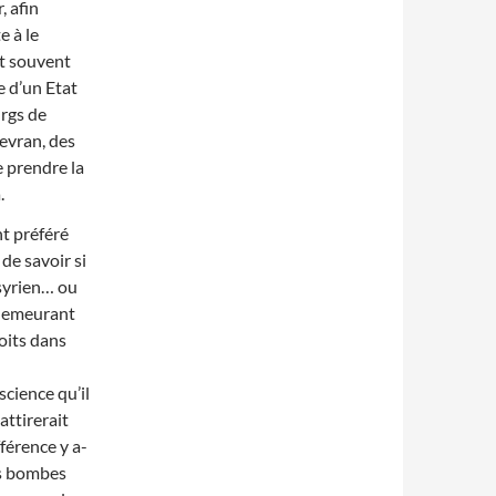
, afin
e à le
nt souvent
e d’un Etat
urgs de
evran, des
e prendre la
.
t préféré
de savoir si
syrien… ou
s demeurant
oits dans
cience qu’il
attirerait
férence y a-
les bombes