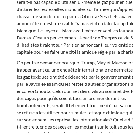
serait-il pas capable d’utiliser lui-même le gaz pour en tuer
d’attirer les représailles mondiales sur l’armée qui s’apprêt
chasser de son dernier repaire à Ghouta? Ses chefs avaie
annoncé leur désir d’envahir Damas et d’en faire la capital
islamique. Le Jaych el-Islam avait même envahi les faubo
Damas. C’est un peu comme si, à partir de Trappes ou de S
djihadistes tiraient sur Paris en annonçant leur volonté d
capitale pour en faire une cité islamique régie par la charia
On peut se demander pourquoi Trump, May et Macron on
frapper avant qu’une enquête internationale ne permette 
les gaz toxiques ont été déclenchés par le gouvernement 
par le Jaych el-Islam ou les restes d’autres organisation
encore à Ghouta. Celui qui met des civils au sommet des t
des cages pour qu’ils soient tués en premier durant les
bombardements, serait-il tellement tourmenté par sa cons
se refuse à les utiliser pour simuler l’attaque chimique qui 
sur son ennemi les représailles internationales? Quelle dif
t-il entre tuer des otages en les mettant sur le toit sous 