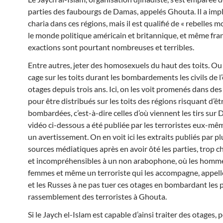
parties des faubourgs de Damas, appelés Ghouta. Il a imp
charia dans ces régions, mais il est qualifié de « rebelles 
le monde politique américain et britannique, et même fran
exactions sont pourtant nombreuses et terribles.
Entre autres, jeter des homosexuels du haut des toits. Ou
cage sur les toits durant les bombardements les civils de l
otages depuis trois ans. Ici, on les voit promenés dans des
pour être distribués sur les toits des régions risquant d’êt
bombardées, c’est-à-dire celles d’où viennent les tirs sur
vidéo ci-dessous a été publiée par les terroristes eux-m
un avertissement. On en voit ici les extraits publiés par p
sources médiatiques après en avoir ôté les parties, trop 
et incompréhensibles à un non arabophone, où les homme
femmes et même un terroriste qui les accompagne, appel
et les Russes à ne pas tuer ces otages en bombardant les 
rassemblement des terroristes à Ghouta.
Si le Jaych el-Islam est capable d’ainsi traiter des otages,