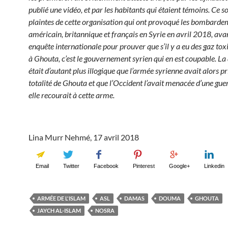
publié une vidéo, et par les habitants qui étaient témoins. Ce so
plaintes de cette organisation qui ont provoqué les bombarde
américain, britannique et français en Syrie en avril 2018, a
enquête internationale pour prouver que s’il y a eu des gaz toxi
à Ghouta, c’est le gouvernement syrien qui en est coupable. L
était d’autant plus illogique que l’armée syrienne avait alors pr
totalité de Ghouta et que l’Occident l’avait menacée d’une guerr
elle recourait à cette arme.
Lina Murr Nehmé, 17 avril 2018
Email
Twitter
Facebook
Pinterest
Google+
Linkedin
ARMÉE DE L'ISLAM
ASL
DAMAS
DOUMA
GHOUTA
JAYCH AL-ISLAM
NOSRA