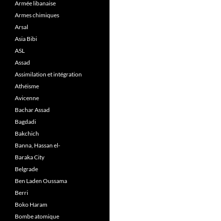
Armée libanaise
Armes chimiques
Arsal
Asia Bibi
ASL
Assad
Assimilation et intégration
Athéisme
Avicenne
Bachar Assad
Bagdadi
Bakchich
Banna, Hassan el-
Baraka City
Belgrade
Ben Laden Oussama
Berri
Boko Haram
Bombe atomique