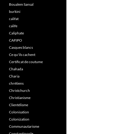
Boualem Sansal
burkini
califat
calife
Caliphate
CAPJPO
Casques blancs
Ce qu'ils cachent
Certificat de coutume
Chahada
Charia
chrétiens
Christchurch
Christianisme
Clientélisme
Colonisation
Colonization
Communautarisme
Constantinople