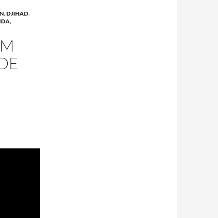
ON
,
DJIHAD
,
IDA
,
AM
 DE