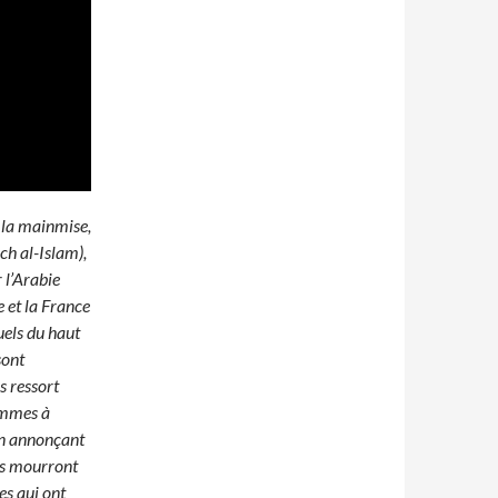
e la mainmise,
ch al-Islam),
 l’Arabie
e et la France
uels du haut
sont
es ressort
hommes à
 en annonçant
ils mourront
es qui ont