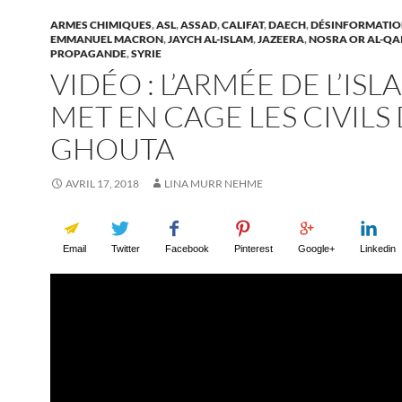
ARMES CHIMIQUES
,
ASL
,
ASSAD
,
CALIFAT
,
DAECH
,
DÉSINFORMATI
EMMANUEL MACRON
,
JAYCH AL-ISLAM
,
JAZEERA
,
NOSRA OR AL-QA
PROPAGANDE
,
SYRIE
VIDÉO : L’ARMÉE DE L’ISL
MET EN CAGE LES CIVILS
GHOUTA
AVRIL 17, 2018
LINA MURR NEHME
Email
Twitter
Facebook
Pinterest
Google+
Linkedin