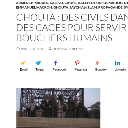
ARMES CHIMIQUES
,
CALIFAT
,
CALIFE
,
DAECH
,
DÉSINFORMATION
,
D
EMMANUEL MACRON
,
GHOUTA
,
JAYCH AL-ISLAM
,
PROPAGANDE
,
SY
GHOUTA : DES CIVILS DA
DES CAGES POUR SERVIR
BOUCLIERS HUMAINS
AVRIL 16, 2018
LINA MURR NEHME
Email
Twitter
Facebook
Pinterest
Google+
Linkedin