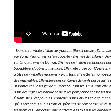
Dans cette vidéo visible sur youtube (lien ci-dessus), j’analys
par l’organisation terroriste appelée « l’Armée de l’Islam » (Jay
sur Ghouta, près de Damas. L’Armée de l’Islam est financée par
Saoudite et d’autres puissances. Elle a été aidée par l’Angleterr
à titre de « rebelles modérés ». Pourtant, elle jette les homosex
des immeubles. Elle enlève des centaines de civils parce qu’ils 
alaouites et elle les garde
au secret durant trois ans. Puis elle l
dans des cages, les habille de neuf, les pomponne et rase les 
l’islamiste. C’est pour les promener dans Ghouta et les filmer
qu’ils seront mis sur les toits et qu’en cas de bombardements, 
les premiers. Fait évidemment attesté à la fois par les djihadist