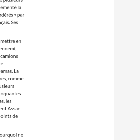
lémenté la
modérés » par
çais. Ses
 mettre en
’ennemi,
 ca
mions
re
 Damas. La
êmes, comme
lusieurs
choquantes
s, les
lent Assad
points de
 pourquoi ne