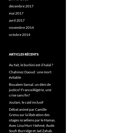
décembre 2017
mai 2017
avril 2017
novembre 2014
octobre 2014
ARTICLES RÉCENTS
Au fait, le burkini est-il halal ?
Chahinez Daoud : une mort
évitable
Boualem Sansal, un déni de
justice? France/Algérie, une
crise sans fin?
Joulani, le caïd inclusif
Débat animé par Camille
Grenu sur la libération des
otages israéliens par le Hamas.
Avec Lina Murr Nehmé, Aude
Soufi-Burridge et Jad Zahab.