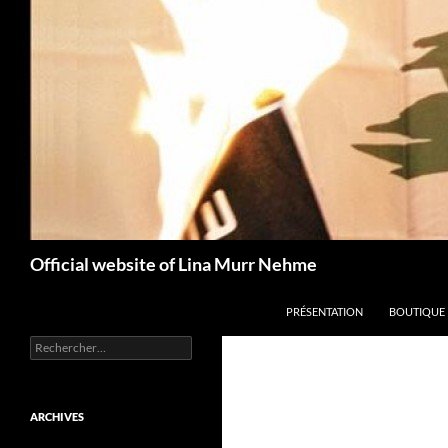
Aller
au
contenu
Recherche
Official website of Lina Murr Nehme
PRÉSENTATION
BOUTIQUE
Rechercher :
ARCHIVES