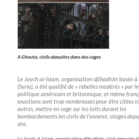
A Ghouta, civils alaouites dans des cages
Le Jaych al-Islam, organisation djihadiste basée 
(Syrie), a été qualifié de « rebelles modérés » par 
politique américain et britannique, et même franç
exactions sont trop nombreuses pour être citées ic
autres, mettre en cage sur les toits durant les
bombardements les civils de l’ennemi, otages depui
ans.
Le Jaych al-Islam, organisation djihadiste, s’est emparée d