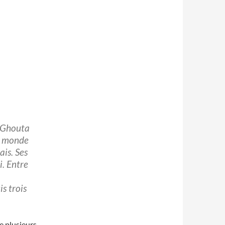
à Ghouta
le monde
ais. Ses
i. Entre
s trois
e plusieurs