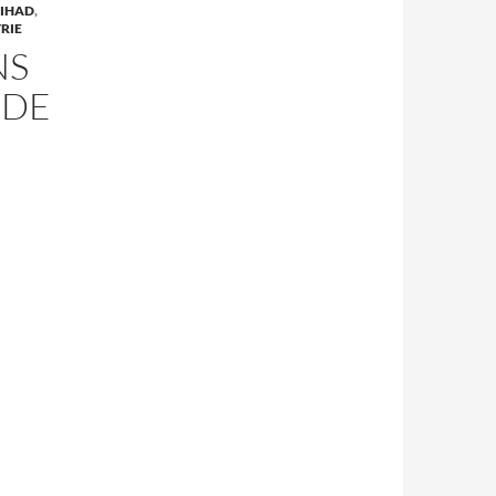
JIHAD
,
RIE
NS
 DE