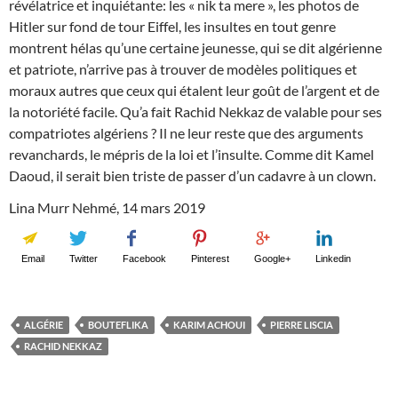
révélatrice et inquiétante: les « nik ta mere », les photos de
Hitler sur fond de tour Eiffel, les insultes en tout genre
montrent hélas qu’une certaine jeunesse, qui se dit algérienne
et patriote, n’arrive pas à trouver de modèles politiques et
moraux autres que ceux qui étalent leur goût de l’argent et de
la notoriété facile. Qu’a fait Rachid Nekkaz de valable pour ses
compatriotes algériens ? Il ne leur reste que des arguments
revanchards, le mépris de la loi et l’insulte. Comme dit Kamel
Daoud, il serait bien triste de passer d’un cadavre à un clown.
Lina Murr Nehmé, 14 mars 2019
Email
Twitter
Facebook
Pinterest
Google+
Linkedin
ALGÉRIE
BOUTEFLIKA
KARIM ACHOUI
PIERRE LISCIA
RACHID NEKKAZ