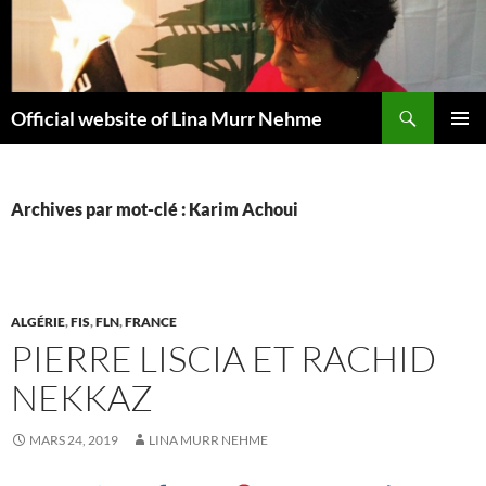
Aller
au
contenu
Recherche
Official website of Lina Murr Nehme
MENU
PRINCI
Archives par mot-clé : Karim Achoui
ALGÉRIE
,
FIS
,
FLN
,
FRANCE
PIERRE LISCIA ET RACHID
NEKKAZ
MARS 24, 2019
LINA MURR NEHME