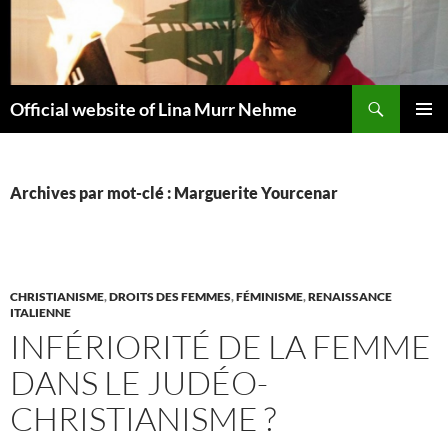
Aller
au
contenu
Recherche
Official website of Lina Murr Nehme
MENU
PRINCI
Archives par mot-clé : Marguerite Yourcenar
CHRISTIANISME
,
DROITS DES FEMMES
,
FÉMINISME
,
RENAISSANCE
ITALIENNE
INFÉRIORITÉ DE LA FEMME
DANS LE JUDÉO-
CHRISTIANISME ?