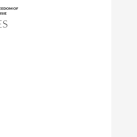
EEDOM OF
ISIE
ES