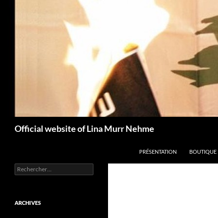
Aller
au
contenu
Recherche
Official website of Lina Murr Nehme
PRÉSENTATION
BOUTIQUE
Rechercher :
ARCHIVES