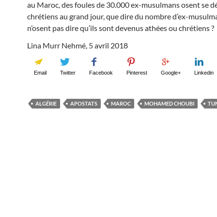
au Maroc, des foules de 30.000 ex-musulmans osent se dé
chrétiens au grand jour, que dire du nombre d’ex-musulm
n’osent pas dire qu’ils sont devenus athées ou chrétiens ?
Lina Murr Nehmé, 5 avril 2018
Email
Twitter
Facebook
Pinterest
Google+
Linkedin
ALGÉRIE
APOSTATS
MAROC
MOHAMED CHOUBI
TUN