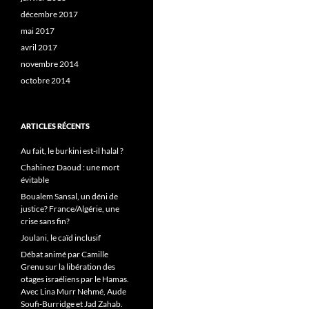
décembre 2017
mai 2017
avril 2017
novembre 2014
octobre 2014
ARTICLES RÉCENTS
Au fait, le burkini est-il halal ?
Chahinez Daoud : une mort
évitable
Boualem Sansal, un déni de
justice? France/Algérie, une
crise sans fin?
Joulani, le caïd inclusif
Débat animé par Camille
Grenu sur la libération des
otages israéliens par le Hamas.
Avec Lina Murr Nehmé, Aude
Soufi-Burridge et Jad Zahab.