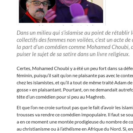
Dans un milieu qui s’islamise au point de rétablir l
collectifs des femmes non voilées, c’est un acte de
la part d’un comédien comme Mohamed Choubi, d
puiser le sujet de sa satire dans un livre religieux.
Certes, Mohamed Choubi y a été un peu fort dans sa défe
féminin, puisqu’il sait qu’on ne plaisante pas avec le con
chez les islamistes, et qu’il a tout de même traité Adam de 
gosse » en plaisantant. Pourtant, on ne demand
ait autrefo
tête d’un comédien pour si peu au Maghreb.
Et que l’on ne croie surtout pas que le fait d’avoir les islam
trousses va rendre ce comédien impopulaire. Il faut se souv
a en ce moment une montée prodigieuse du nombre de c
au christianisme ou à l’athéïsme en Afrique du Nord. Si, en