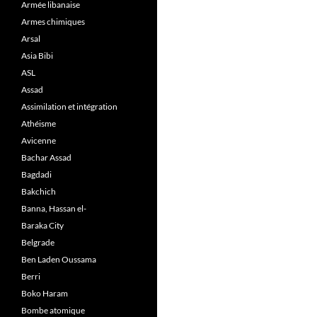
Armée libanaise
Armes chimiques
Arsal
Asia Bibi
ASL
Assad
Assimilation et intégration
Athéisme
Avicenne
Bachar Assad
Bagdadi
Bakchich
Banna, Hassan el-
Baraka City
Belgrade
Ben Laden Oussama
Berri
Boko Haram
Bombe atomique