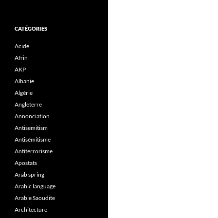
CATÉGORIES
Acide
Afrin
AKP
Albanie
Algérie
Angleterre
Annonciation
Antisemitism
Antisémitisme
Antiterrorisme
Apostats
Arab spring
Arabic language
Arabie Saoudite
Architecture