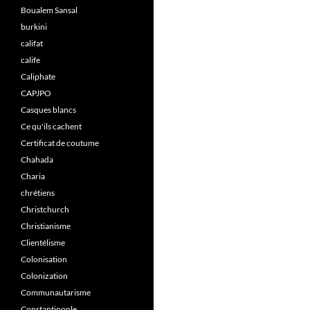
Boualem Sansal
burkini
califat
calife
Caliphate
CAPJPO
Casques blancs
Ce qu'ils cachent
Certificat de coutume
Chahada
Charia
chrétiens
Christchurch
Christianisme
Clientélisme
Colonisation
Colonization
Communautarisme
Constantinople