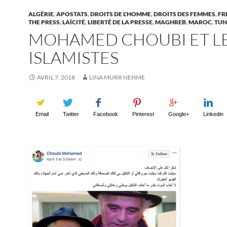
ALGÉRIE
,
APOSTATS
,
DROITS DE L'HOMME
,
DROITS DES FEMMES
,
FR
THE PRESS
,
LAÏCITÉ
,
LIBERTÉ DE LA PRESSE
,
MAGHREB
,
MAROC
,
TUN
MOHAMED CHOUBI ET L
ISLAMISTES
AVRIL 7, 2018
LINA MURR NEHME
Email
Twitter
Facebook
Pinterest
Google+
Linkedin