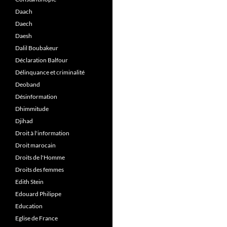
Daach
Daech
Daesh
Dalil Boubakeur
Déclaration Balfour
Délinquance et criminalité
Deoband
Désinformation
Dhimmitude
Djihad
Droit à l'information
Droit marocain
Droits de l'Homme
Droits des femmes
Edith Stein
Edouard Philippe
Education
Eglise de France