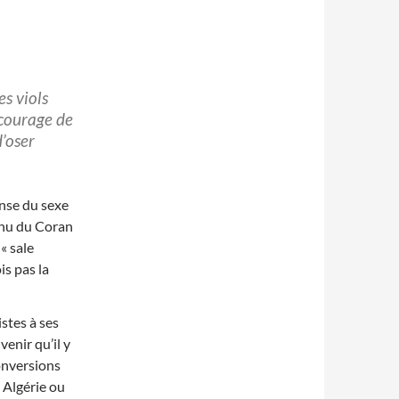
es viols
 courage de
’oser
nse du sexe
tenu du Coran
« sale
is pas la
istes à ses
enir qu’il y
onversions
 Algérie ou