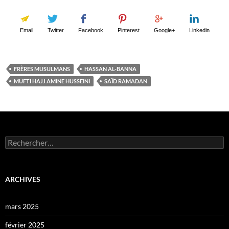
Email
Twitter
Facebook
Pinterest
Google+
Linkedin
FRÈRES MUSULMANS
HASSAN AL-BANNA
MUFTI HAJJ AMINE HUSSEINI
SAÏD RAMADAN
Rechercher :
ARCHIVES
mars 2025
février 2025