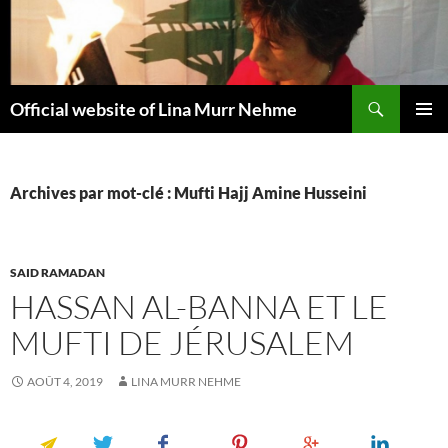
Aller
au
contenu
Recherche
Official website of Lina Murr Nehme
MENU
PRINCI
Archives par mot-clé : Mufti Hajj Amine Husseini
SAID RAMADAN
HASSAN AL-BANNA ET LE
MUFTI DE JÉRUSALEM
AOÛT 4, 2019
LINA MURR NEHME