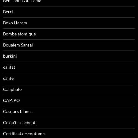
Ben Laden Oussama
Berri
Boko Haram
Bombe atomique
Boualem Sansal
burkini
califat
calife
Caliphate
CAPJPO
Casques blancs
Ce qu'ils cachent
Certificat de coutume