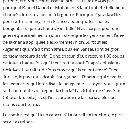
parents, etc. Vous connaissez le processus. Je ne vois pas
pourquoi Kamel Daoud et Mohamed Sifaoui ont été tellement
choqués de cette allusion à la guerre. Pourquoi Qaradawi les
pousse-t-il à immigrer en France « pour que les choses
bougent » et que la charia s’y installe? N’est-ce pas pour une
guerre qui aurait lieu un jour? Est-ce que les gens aiment l’idée
de la charia appliquée à eux-mêmes? Non. Surtout les
Algériens qui, m’a dit mon ami Boualem Sansal, sont de gros
consommateurs de vin. Donc, chacun d’eux recevrait 80 coups
de fouet chaque fois qu’il sentirait l’alcool. Et après plusieurs
récidives, il serait tué. Vous croyez qu’ils en ont envie? Et en
Tunisie, le pays qui adorait Bourguiba — l’homme qui dévoilait
les femmes et qui interdisait la polygamie — croyez-vous qu’on
soit content de voir régner la charia? La victoire de Qays Saïd
(photo de droite), c’est l’instauration de la charia à plus ou
moins court terme.
Le comble est qu’il a un cancer. S’il mourait en fonction, le pire
serait à craindre.