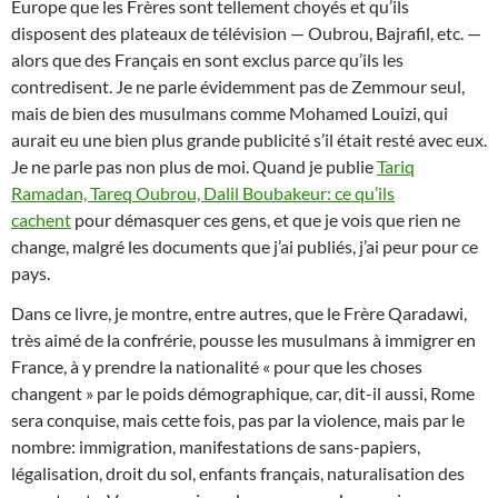
Europe que les Frères sont tellement choyés et qu’ils
disposent des plateaux de télévision — Oubrou, Bajrafil, etc. —
alors que des Français en sont exclus parce qu’ils les
contredisent. Je ne parle évidemment pas de Zemmour seul,
mais de bien des musulmans comme Mohamed Louizi, qui
aurait eu une bien plus grande publicité s’il était resté avec eux.
Je ne parle pas non plus de moi. Quand je publie
Tariq
Ramadan, Tareq Oubrou, Dalil Boubakeur: ce qu’ils
cachent
pour démasquer ces gens, et que je vois que rien ne
change, malgré les documents que j’ai publiés, j’ai peur pour ce
pays.
Dans ce livre, je montre, entre autres, que le Frère Qaradawi,
très aimé de la confrérie, pousse les musulmans à immigrer en
France, à y prendre la nationalité « pour que les choses
changent » par le poids démographique, car, dit-il aussi, Rome
sera conquise, mais cette fois, pas par la violence, mais par le
nombre: immigration, manifestations de sans-papiers,
légalisation, droit du sol, enfants français, naturalisation des