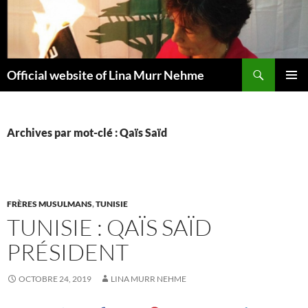
Aller
au
contenu
Recherche
Official website of Lina Murr Nehme
MENU
PRINCI
Archives par mot-clé : Qaïs Saïd
FRÈRES MUSULMANS
,
TUNISIE
TUNISIE : QAÏS SAÏD
PRÉSIDENT
OCTOBRE 24, 2019
LINA MURR NEHME