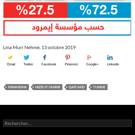
Lina Murr Nehmé, 13 octobre 2019
Email
Twitter
Facebook
Pinterest
Google+
Linkedin
ENNAHDHA
HIZB UT-TAHRIR
QAÏS SAÏD
TUNISIE
Rechercher :