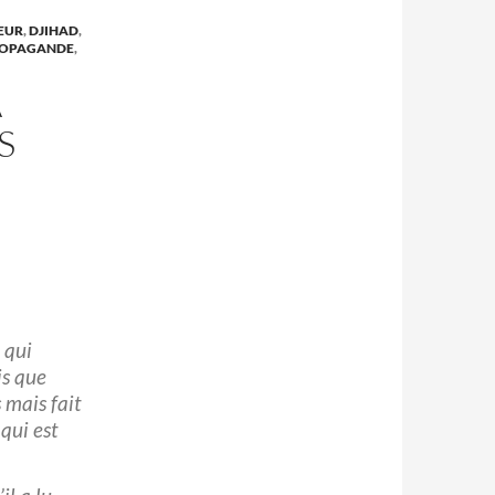
EUR
,
DJIHAD
,
OPAGANDE
,
À
S
 qui
is que
 mais fait
 qui est