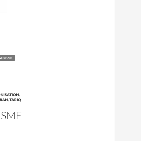
ABISME
NISATION
,
IBAN
,
TARIQ
MISME