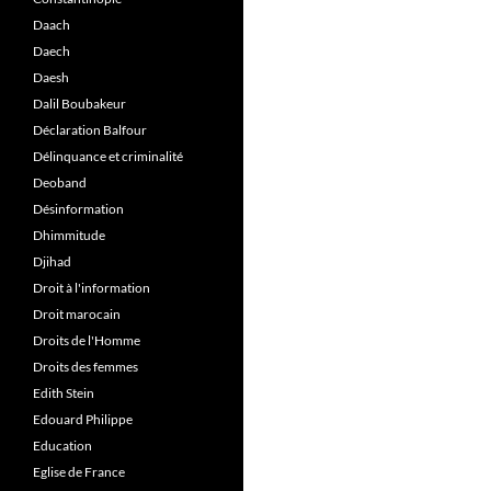
Daach
Daech
Daesh
Dalil Boubakeur
Déclaration Balfour
Délinquance et criminalité
Deoband
Désinformation
Dhimmitude
Djihad
Droit à l'information
Droit marocain
Droits de l'Homme
Droits des femmes
Edith Stein
Edouard Philippe
Education
Eglise de France