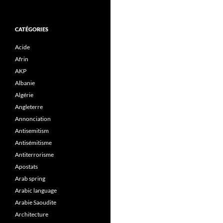
CATÉGORIES
Acide
Afrin
AKP
Albanie
Algérie
Angleterre
Annonciation
Antisemitism
Antisémitisme
Antiterrorisme
Apostats
Arab spring
Arabic language
Arabie Saoudite
Architecture