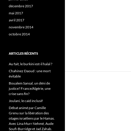
décembre 2017
mai 2017
avril 2017
novembre 2014
octobre 2014
ARTICLES RÉCENTS
Au fait, le burkini est-il halal ?
Chahinez Daoud : une mort
évitable
Boualem Sansal, un déni de
justice? France/Algérie, une
crise sans fin?
Joulani, le caïd inclusif
Débat animé par Camille
Grenu sur la libération des
otages israéliens par le Hamas.
Avec Lina Murr Nehmé, Aude
Soufi-Burridge et Jad Zahab.