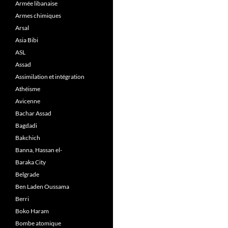
Armée libanaise
Armes chimiques
Arsal
Asia Bibi
ASL
Assad
Assimilation et intégration
Athéisme
Avicenne
Bachar Assad
Bagdadi
Bakchich
Banna, Hassan el-
Baraka City
Belgrade
Ben Laden Oussama
Berri
Boko Haram
Bombe atomique