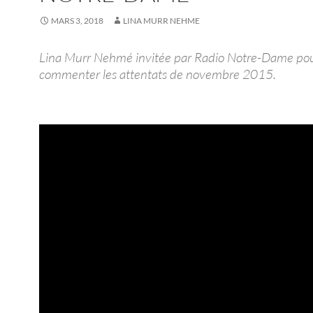
MARS 3, 2018
LINA MURR NEHME
Lina Murr Nehmé invitée par Radio Notre-Dame po
commenter les attentats de novembre 2015.