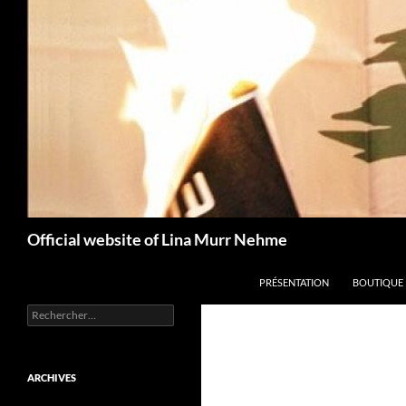
Aller
au
contenu
Recherche
Official website of Lina Murr Nehme
PRÉSENTATION
BOUTIQUE
Rechercher :
ARCHIVES