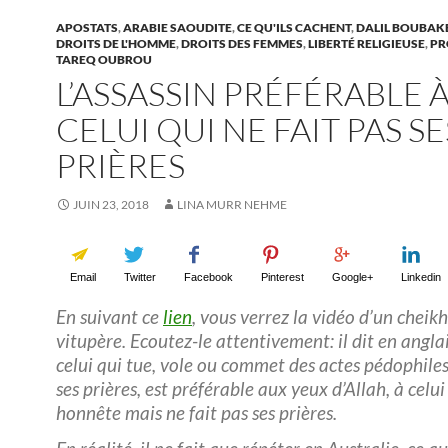
APOSTATS
,
ARABIE SAOUDITE
,
CE QU'ILS CACHENT
,
DALIL BOUBAK
DROITS DE L'HOMME
,
DROITS DES FEMMES
,
LIBERTÉ RELIGIEUSE
,
PR
TAREQ OUBROU
L’ASSASSIN PRÉFÉRABLE 
CELUI QUI NE FAIT PAS SE
PRIÈRES
JUIN 23, 2018
LINA MURR NEHME
Email
Twitter
Facebook
Pinterest
Google+
Linkedin
En suivant ce
lien
, vous verrez la vidéo d’un cheikh
vitupère. Ecoutez-le attentivement: il dit en angla
celui qui tue, vole ou commet des actes pédophiles
ses prières, est préférable aux yeux d’Allah, à celui
honnête mais ne fait pas ses prières.