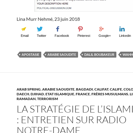
Lina Murr Nehmé, 23 juin 2018
Email
Twitter
Facebook
Pinterest
Google+
Linkedin
APOSTASIE
ARABIE SAOUDITE
DALIL BOUBAKEUR
WAHH
ARAB SPRING
,
ARABIE SAOUDITE
,
BAGDADI
,
CALIFAT
,
CALIFE
,
COLO
DAECH
,
DJIHAD
,
ETAT ISLAMIQUE
,
FRANCE
,
FRÈRES MUSULMANS
,
L
RAMADAN
,
TERRORISM
LA STRATÉGIE DE L’ISLA
: ENTRETIEN SUR RADIO
NOTRE-DAME