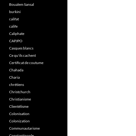
Boualem Sansal
burkini
califat
calife
Caliphate
CAPJPO
Casques blancs
Ce qu'ils cachent
Certificat de coutume
Chahada
Charia
chrétiens
Christchurch
Christianisme
Clientélisme
Colonisation
Colonization
Communautarisme
Constantinople