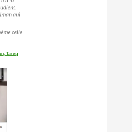
il a lu
oudiens.
ulman qui
même celle
an, Tareq