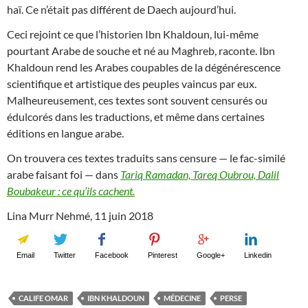
haï. Ce n’était pas différent de Daech aujourd’hui.
Ceci rejoint ce que l’historien Ibn Khaldoun, lui-même
pourtant Arabe de souche et né au Maghreb, raconte. Ibn
Khaldoun rend les Arabes coupables de la dégénérescence
scientifique et artistique des peuples vaincus par eux.
Malheureusement, ces textes sont souvent censurés ou
édulcorés dans les traductions, et même dans certaines
éditions en langue arabe.
On trouvera ces textes traduits sans censure — le fac-similé
arabe faisant foi — dans
Tariq Ramadan, Tareq Oubrou, Dalil
Boubakeur : ce qu’ils cachent.
Lina Murr Nehmé, 11 juin 2018
Email
Twitter
Facebook
Pinterest
Google+
Linkedin
CALIFE OMAR
IBN KHALDOUN
MÉDECINE
PERSE