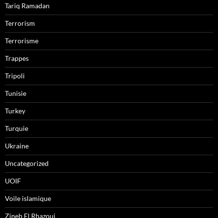
Tariq Ramadan
Terrorism
Terrorisme
Trappes
Tripoli
Tunisie
Turkey
Turquie
Ukraine
Uncategorized
UOIF
Voile islamique
Zineb El Rhazoui