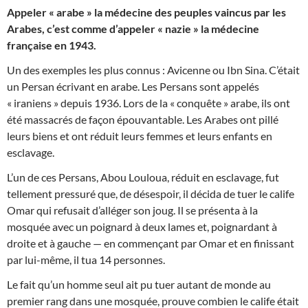
Appeler « arabe » la médecine des peuples vaincus par les
Arabes, c’est comme d’appeler « nazie » la médecine
française en 1943.
Un des exemples les plus connus : Avicenne ou Ibn Sina. C’était
un Persan écrivant en arabe. Les Persans sont appelés
« iraniens » depuis 1936. Lors de la « conquête » arabe, ils ont
été massacrés de façon épouvantable. Les Arabes ont pillé
leurs biens et ont réduit leurs femmes et leurs enfants en
esclavage.
L’un de ces Persans, Abou Louloua, réduit en esclavage, fut
tellement pressuré que, de désespoir, il décida de tuer le calife
Omar qui refusait d’alléger son joug. Il se présenta à la
mosquée avec un poignard à deux lames et, poignardant à
droite et à gauche — en commençant par Omar et en finissant
par lui-même, il tua 14 personnes.
Le fait qu’un homme seul ait pu tuer autant de monde au
premier rang dans une mosquée, prouve combien le calife était