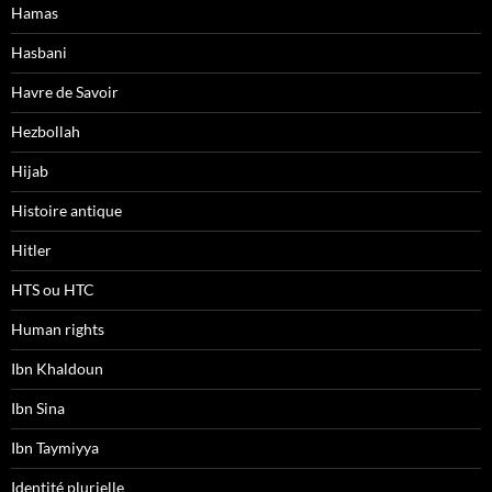
Hamas
Hasbani
Havre de Savoir
Hezbollah
Hijab
Histoire antique
Hitler
HTS ou HTC
Human rights
Ibn Khaldoun
Ibn Sina
Ibn Taymiyya
Identité plurielle