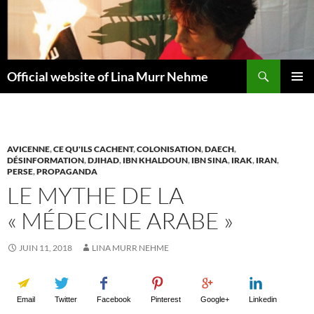
Aller
au
contenu
Recherche
Official website of Lina Murr Nehme
MENU
PRINCI
AVICENNE
,
CE QU'ILS CACHENT
,
COLONISATION
,
DAECH
,
DÉSINFORMATION
,
DJIHAD
,
IBN KHALDOUN
,
IBN SINA
,
IRAK
,
IRAN
,
PERSE
,
PROPAGANDA
LE MYTHE DE LA
« MÉDECINE ARABE »
JUIN 11, 2018
LINA MURR NEHME
Email
Twitter
Facebook
Pinterest
Google+
Linkedin