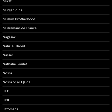
Mikati
Mudjahidins
Muslim Brotherhood
Musulmans de France
Nagasaki
Nahr-el-Bared
Nasser
Nathalie Goulet
Nosra
Nosra or al-Qaida
OLP
ONU
Ottomans