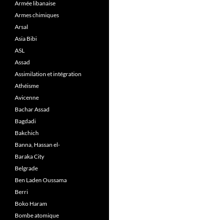
Armée libanaise
Armes chimiques
Arsal
Asia Bibi
ASL
Assad
Assimilation et intégration
Athéisme
Avicenne
Bachar Assad
Bagdadi
Bakchich
Banna, Hassan el-
Baraka City
Belgrade
Ben Laden Oussama
Berri
Boko Haram
Bombe atomique