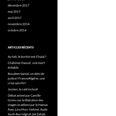
décembre 2017
mai 2017
avril 2017
novembre 2014
octobre 2014
ARTICLES RÉCENTS
Au fait, le burkini est-il halal ?
Chahinez Daoud : une mort
évitable
Boualem Sansal, un déni de
justice? France/Algérie, une
crise sans fin?
Joulani, le caïd inclusif
Débat animé par Camille
Grenu sur la libération des
otages israéliens par le Hamas.
Avec Lina Murr Nehmé, Aude
Soufi-Burridge et Jad Zahab.