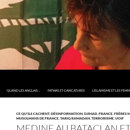
QUAND LES ANGLAIS…
FATWAS ET CARICATURES
L’ISLAMISME ET LES FEM
CE QU'ILS CACHENT
,
DÉSINFORMATION
,
DJIHAD
,
FRANCE
,
FRÈRES 
MUSULMANS DE FRANCE
,
TARIQ RAMADAN
,
TERRORISME
,
UOIF
MEDINE AU BATACLAN ET