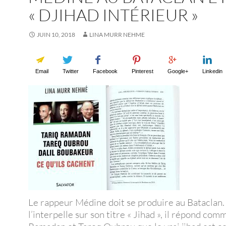
« DJIHAD INTÉRIEUR »
JUIN 10, 2018
LINA MURR NEHME
Email
Twitter
Facebook
Pinterest
Google+
Linkedin
Le rappeur Médine doit se produire au Bataclan
l’interpelle sur son titre « Jihad », il répond com