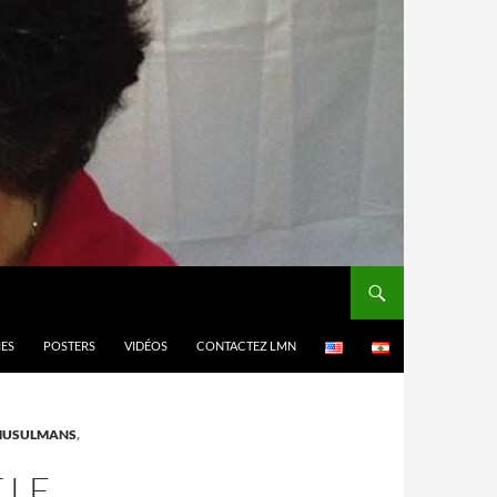
MES
POSTERS
VIDÉOS
CONTACTEZ LMN
MUSULMANS
,
 LE