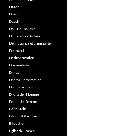
Daach
Daech
Daesh
Dalil Boubakeur
Déclaration Balfour
Délinquance et criminalité
Deoband
Désinformation
Dhimmitude
Djihad
Droit à l'information
Droit marocain
Droits de l'Homme
Droits des femmes
Edith Stein
Edouard Philippe
Education
Eglise de France