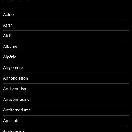
Acide
Afrin
AKP
Albanie
Algérie
Angleterre
Annonciation
Antisemitism
Antisémitisme
Antiterrorisme
Apostats
Arab spring