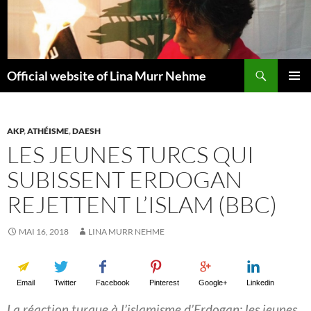
Aller
au
contenu
Recherche
Official website of Lina Murr Nehme
MENU
PRINCI
AKP
,
ATHÉISME
,
DAESH
LES JEUNES TURCS QUI
SUBISSENT ERDOGAN
REJETTENT L’ISLAM (BBC)
MAI 16, 2018
LINA MURR NEHME
Email
Twitter
Facebook
Pinterest
Google+
Linkedin
La réaction turque à l’islamisme d’Erdogan: les jeunes