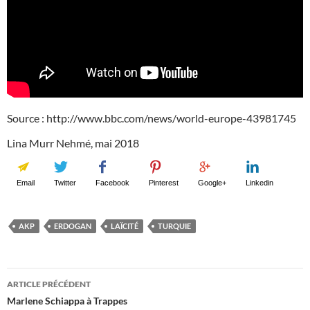
Source : http://www.bbc.com/news/world-europe-43981745
Lina Murr Nehmé, mai 2018
Email
Twitter
Facebook
Pinterest
Google+
Linkedin
AKP
ERDOGAN
LAÏCITÉ
TURQUIE
Navigation
ARTICLE PRÉCÉDENT
des
Marlene Schiappa à Trappes