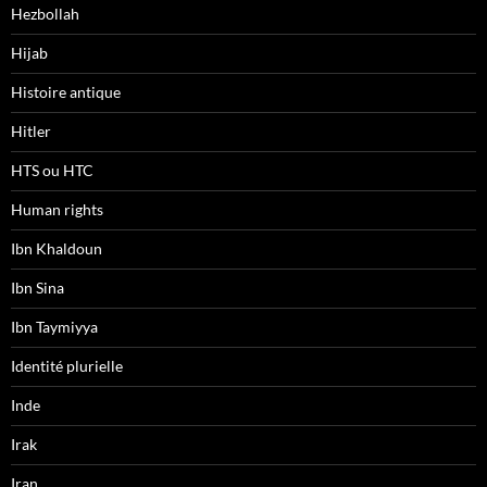
Hezbollah
Hijab
Histoire antique
Hitler
HTS ou HTC
Human rights
Ibn Khaldoun
Ibn Sina
Ibn Taymiyya
Identité plurielle
Inde
Irak
Iran