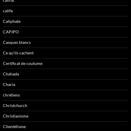
califat
calife
Caliphate
CAPJPO
Casques blancs
Ce qu'ils cachent
Certificat de coutume
Chahada
Charia
chrétiens
Christchurch
Christianisme
Clientélisme