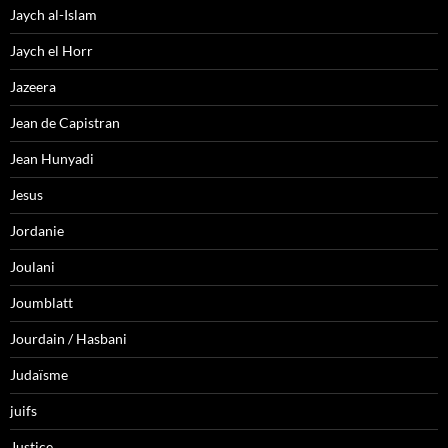
Jaych al-Islam
Jaych el Horr
Jazeera
Jean de Capistran
Jean Hunyadi
Jesus
Jordanie
Joulani
Joumblatt
Jourdain / Hasbani
Judaïsme
juifs
Justice