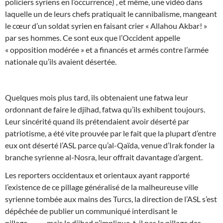
policiers syriens en l’occurrence) , et même, une vidéo dans
laquelle un de leurs chefs pratiquait le cannibalisme, mangeant
le cœur d’un soldat syrien en faisant crier « Allahou Akbar! »
par ses hommes. Ce sont eux que l’Occident appelle
« opposition modérée » et a financés et armés contre l’armée
nationale qu’ils avaient désertée.
Quelques mois plus tard, ils obtenaient une fatwa leur
ordonnant de faire le djihad, fatwa qu’ils exhibent toujours.
Leur sincérité quand ils prétendaient avoir déserté par
patriotisme, a été vite prouvée par le fait que la plupart d’entre
eux ont déserté l’ASL parce qu’al-Qaïda, venue d’Irak fonder la
branche syrienne al-Nosra, leur offrait davantage d’argent.
Les reporters occidentaux et orientaux ayant rapporté
l’existence de ce pillage généralisé de la malheureuse ville
syrienne tombée aux mains des Turcs, la direction de l’ASL s’est
dépêchée de publier un communiqué interdisant le
pillage……… mais le djihad n’implique-t-il pas le pillage des