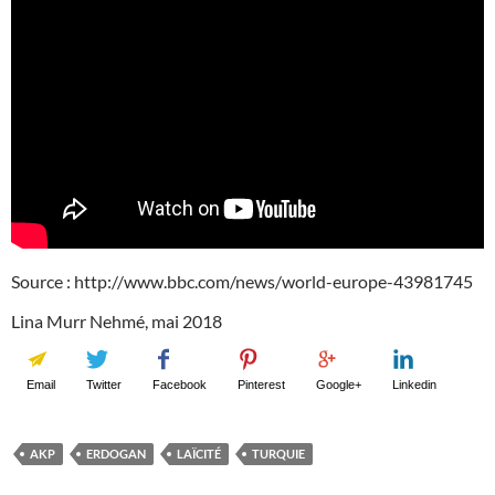
Source : http://www.bbc.com/news/world-europe-43981745
Lina Murr Nehmé, mai 2018
Email
Twitter
Facebook
Pinterest
Google+
Linkedin
AKP
ERDOGAN
LAÏCITÉ
TURQUIE