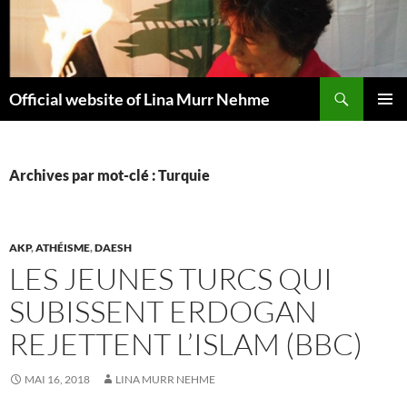
Aller
au
contenu
Recherche
Official website of Lina Murr Nehme
MENU
PRINCI
Archives par mot-clé : Turquie
AKP
,
ATHÉISME
,
DAESH
LES JEUNES TURCS QUI
SUBISSENT ERDOGAN
REJETTENT L’ISLAM (BBC)
MAI 16, 2018
LINA MURR NEHME