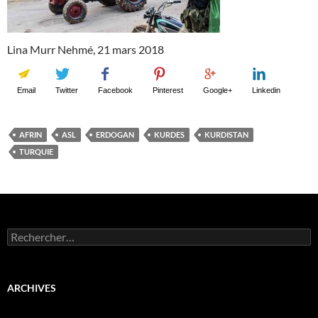
Lina Murr Nehmé, 21 mars 2018
Email
Twitter
Facebook
Pinterest
Google+
Linkedin
AFRIN
ASL
ERDOGAN
KURDES
KURDISTAN
TURQUIE
Rechercher :
ARCHIVES