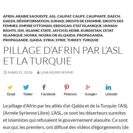
AFRIN
,
ARABIE SAOUDITE
,
ASL
,
CALIFAT
,
CALIFE
,
CALIPHATE
,
DAECH
,
DAESH
,
DÉSINFORMATION
,
DJIHAD
,
DROITS DE L'HOMME
,
DROITS DES
FEMMES
,
EMPIRE OTTOMAN
,
ERDOGAN
,
ETAT ISLAMIQUE
,
HUMAN
RIGHTS
,
ISIS
,
ISLAMIC STATE
,
JAYCH EL HORR
,
KURDISTAN
,
L'ETAT
ISLAMIQUE
,
NOSRA
,
NOSRA OR AL-QAIDA
,
PROPAGANDA
,
PROPAGANDE
,
QAIDA
,
SYRIA
,
SYRIE
,
TURKEY
,
TURQUIE
PILLAGE D’AFRIN PAR L’ASL
ET LA TURQUIE
MARS 21, 2018
LINA MURR NEHME
Email
Twitter
Facebook
Pinterest
Google+
Linkedin
Le pillage d’Afrin par les alliés d’al-Qaïda et de la Turquie: l’ASL
(Armée Syrienne Libre). L’ASL, ce sont les déserteurs sunnites
et islamistes qui refusaient le gouvernement alaouite. Ce sont
eux qui, les premiers, ont diffusé des vidéos d’égorgements (de