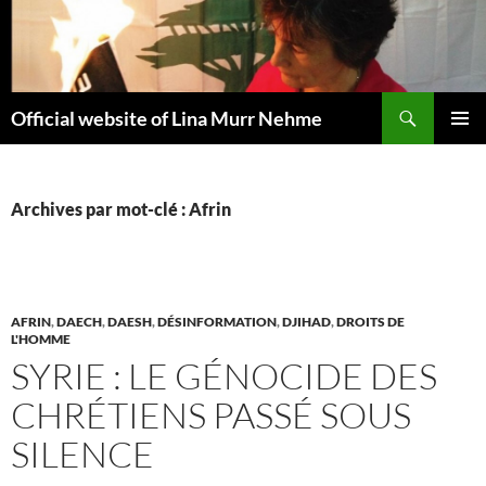
Aller
au
contenu
Recherche
Official website of Lina Murr Nehme
MENU
PRINCI
Archives par mot-clé : Afrin
AFRIN
,
DAECH
,
DAESH
,
DÉSINFORMATION
,
DJIHAD
,
DROITS DE
L'HOMME
SYRIE : LE GÉNOCIDE DES
CHRÉTIENS PASSÉ SOUS
SILENCE