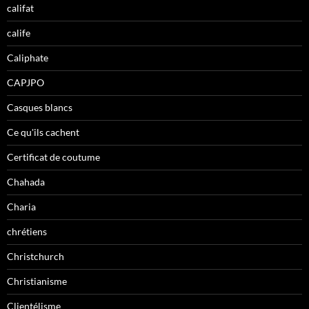
califat
calife
Caliphate
CAPJPO
Casques blancs
Ce qu'ils cachent
Certificat de coutume
Chahada
Charia
chrétiens
Christchurch
Christianisme
Clientélisme