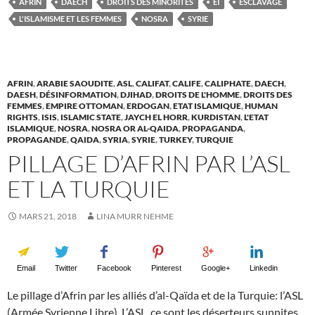
AFRIN
DAECH
DROITS DES MINORITÉS
EI
ESCLAVAGE
L'ISLAMISME ET LES FEMMES
NOSRA
SYRIE
AFRIN
,
ARABIE SAOUDITE
,
ASL
,
CALIFAT
,
CALIFE
,
CALIPHATE
,
DAECH
,
DAESH
,
DÉSINFORMATION
,
DJIHAD
,
DROITS DE L'HOMME
,
DROITS DES
FEMMES
,
EMPIRE OTTOMAN
,
ERDOGAN
,
ETAT ISLAMIQUE
,
HUMAN
RIGHTS
,
ISIS
,
ISLAMIC STATE
,
JAYCH EL HORR
,
KURDISTAN
,
L'ETAT
ISLAMIQUE
,
NOSRA
,
NOSRA OR AL-QAIDA
,
PROPAGANDA
,
PROPAGANDE
,
QAIDA
,
SYRIA
,
SYRIE
,
TURKEY
,
TURQUIE
PILLAGE D’AFRIN PAR L’ASL
ET LA TURQUIE
MARS 21, 2018
LINA MURR NEHME
Email
Twitter
Facebook
Pinterest
Google+
Linkedin
Le pillage d’Afrin par les alliés d’al-Qaïda et de la Turquie: l’ASL
(Armée Syrienne Libre). L’ASL, ce sont les déserteurs sunnites