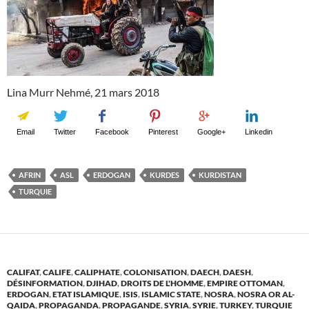
Lina Murr Nehmé, 21 mars 2018
Email
Twitter
Facebook
Pinterest
Google+
Linkedin
AFRIN
ASL
ERDOGAN
KURDES
KURDISTAN
TURQUIE
CALIFAT
,
CALIFE
,
CALIPHATE
,
COLONISATION
,
DAECH
,
DAESH
,
DÉSINFORMATION
,
DJIHAD
,
DROITS DE L'HOMME
,
EMPIRE OTTOMAN
,
ERDOGAN
,
ETAT ISLAMIQUE
,
ISIS
,
ISLAMIC STATE
,
NOSRA
,
NOSRA OR AL-
QAIDA
,
PROPAGANDA
,
PROPAGANDE
,
SYRIA
,
SYRIE
,
TURKEY
,
TURQUIE