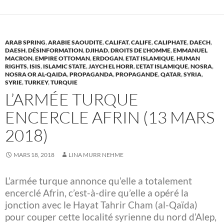
ARAB SPRING
,
ARABIE SAOUDITE
,
CALIFAT
,
CALIFE
,
CALIPHATE
,
DAECH
,
DAESH
,
DÉSINFORMATION
,
DJIHAD
,
DROITS DE L'HOMME
,
EMMANUEL
MACRON
,
EMPIRE OTTOMAN
,
ERDOGAN
,
ETAT ISLAMIQUE
,
HUMAN
RIGHTS
,
ISIS
,
ISLAMIC STATE
,
JAYCH EL HORR
,
L'ETAT ISLAMIQUE
,
NOSRA
,
NOSRA OR AL-QAIDA
,
PROPAGANDA
,
PROPAGANDE
,
QATAR
,
SYRIA
,
SYRIE
,
TURKEY
,
TURQUIE
L’ARMÉE TURQUE
ENCERCLE AFRIN (13 MARS
2018)
MARS 18, 2018
LINA MURR NEHME
L’armée turque annonce qu’elle a totalement
encerclé Afrin, c’est-à-dire qu’elle a opéré la
jonction avec le Hayat Tahrir Cham (al-Qaïda)
pour couper cette localité syrienne du nord d’Alep,