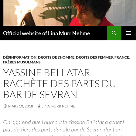
Aller
au
contenu
Recherche
Official website of Lina Murr Nehme
MENU
PRINCI
DÉSINFORMATION
,
DROITS DE L'HOMME
,
DROITS DES FEMMES
,
FRANCE
,
FRÈRES MUSULMANS
YASSINE BELLATAR
RACHÈTE DES PARTS DU
BAR DE SEVRAN
MARS 10, 2018
LINA MURR NEHME
On apprend que l’humoriste Yassine Bellatar a acheté
plus du tiers des parts dans le bar de Sevran dont un