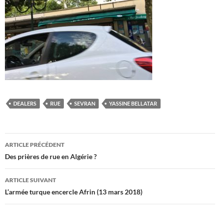
DEALERS
RUE
SEVRAN
YASSINE BELLATAR
Navigation
ARTICLE PRÉCÉDENT
des
Des prières de rue en Algérie ?
articles
ARTICLE SUIVANT
L’armée turque encercle Afrin (13 mars 2018)